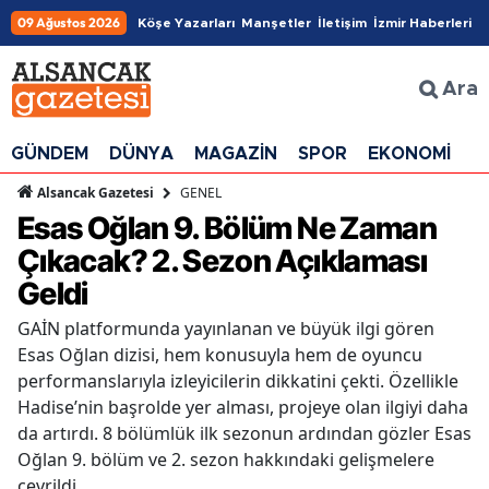
09 Ağustos 2026
Köşe Yazarları
Manşetler
İletişim
İzmir Haberleri
Ara
GÜNDEM
DÜNYA
MAGAZİN
SPOR
EKONOMİ
G
GENEL
Alsancak Gazetesi
Esas Oğlan 9. Bölüm Ne Zaman
Çıkacak? 2. Sezon Açıklaması
Geldi
GAİN platformunda yayınlanan ve büyük ilgi gören
Esas Oğlan dizisi, hem konusuyla hem de oyuncu
performanslarıyla izleyicilerin dikkatini çekti. Özellikle
Hadise’nin başrolde yer alması, projeye olan ilgiyi daha
da artırdı. 8 bölümlük ilk sezonun ardından gözler Esas
Oğlan 9. bölüm ve 2. sezon hakkındaki gelişmelere
çevrildi.