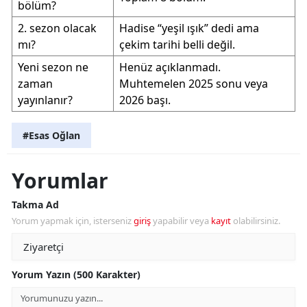
bölüm?
2. sezon olacak
Hadise “yeşil ışık” dedi ama
mı?
çekim tarihi belli değil.
Yeni sezon ne
Henüz açıklanmadı.
zaman
Muhtemelen 2025 sonu veya
yayınlanır?
2026 başı.
#Esas Oğlan
Yorumlar
Takma Ad
Yorum yapmak için, isterseniz
giriş
yapabilir veya
kayıt
olabilirsiniz.
Yorum Yazın (500 Karakter)