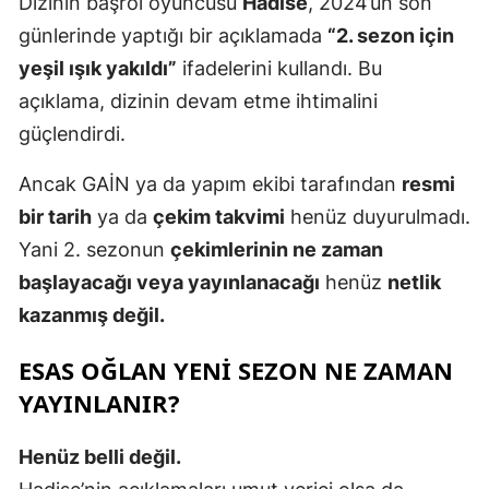
Dizinin başrol oyuncusu
Hadise
, 2024’ün son
günlerinde yaptığı bir açıklamada
“2. sezon için
yeşil ışık yakıldı”
ifadelerini kullandı. Bu
açıklama, dizinin devam etme ihtimalini
güçlendirdi.
Ancak GAİN ya da yapım ekibi tarafından
resmi
bir tarih
ya da
çekim takvimi
henüz duyurulmadı.
Yani 2. sezonun
çekimlerinin ne zaman
başlayacağı veya yayınlanacağı
henüz
netlik
kazanmış değil.
ESAS OĞLAN YENI SEZON NE ZAMAN
YAYINLANIR?
Henüz belli değil.