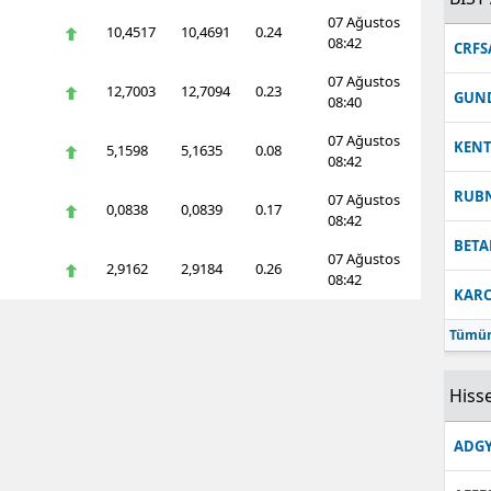
07 Ağustos
10,4517
10,4691
0.24
08:42
CRFS
07 Ağustos
12,7003
12,7094
0.23
GUN
08:40
07 Ağustos
KEN
5,1598
5,1635
0.08
08:42
RUB
07 Ağustos
0,0838
0,0839
0.17
08:42
BETA
07 Ağustos
2,9162
2,9184
0.26
08:42
KARC
Tümün
Hisse
ADGY