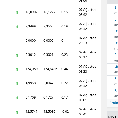
03:00
Bi
07 Ağustos
16,0902
16,1222
0.15
(TL
08:42
Bi
07 Ağustos
(U
7,3499
7,3558
0.19
08:42
E
(U
07 Ağustos
0,0000
0,0000
0
23:33
E
(TL
07 Ağustos
0,3012
0,3021
0.23
Bi
08:17
(U
07 Ağustos
Li
154,0830
154,6436
0.44
08:33
(U
Ri
07 Ağustos
4,9958
5,0047
0.22
(TL
08:42
Ri
07 Ağustos
(U
0,1709
0,1727
0.17
03:01
Tümün
07 Ağustos
12,5747
13,5089
-0.02
08:41
BIST 