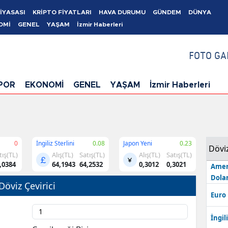
İYASASI
KRİPTO FİYATLARI
HAVA DURUMU
GÜNDEM
DÜNYA
OMİ
GENEL
YAŞAM
İzmir Haberleri
FOTO GA
POR
EKONOMİ
GENEL
YAŞAM
İzmir Haberleri
0
İngiliz Sterlini
0.08
Japon Yeni
0.23
Dövi
tış(TL)
Alış(TL)
Satış(TL)
Alış(TL)
Satış(TL)
,0384
64,1943
64,2532
0,3012
0,3021
Amer
Dolar
Döviz Çevirici
Euro
İngili