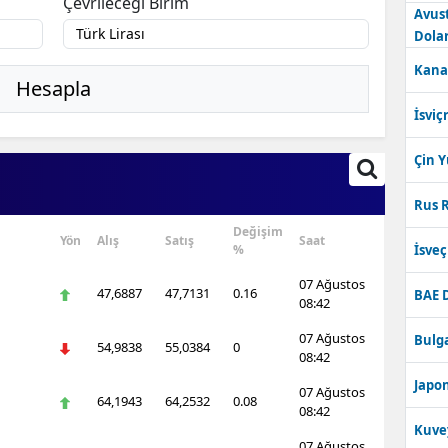
Çevrileceği Birim
Avus
Dolar
Kana
Hesapla
İsviç
Çin 
Rus R
Değişim
Yön
Alış
Satış
Saat
%
İsve
07 Ağustos
47,6887
47,7131
0.16
BAE 
08:42
07 Ağustos
Bulga
54,9838
55,0384
0
08:42
Japon
07 Ağustos
64,1943
64,2532
0.08
08:42
Kuve
07 Ağustos