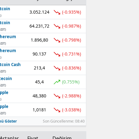
tcoin
3.052.124
(-0.935%)
)
tcoin
64.231,72
(-0.987%)
SDT)
thereum
1.896,80
(-0.798%)
SDT)
thereum
90.137
(-0.731%)
)
tcoin Cash
213,4
(-0.836%)
SDT)
tecoin
45,4
(0.755%)
SDT)
pple
48,380
(-2.988%)
)
pple
1,0181
(-3.038%)
SDT)
ü Göster
Son Güncellenme: 08:40
Artanlar
Fiyat
Değişim