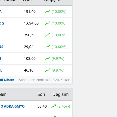
191,40
(10,00%)
A
1.694,00
(10,00%)
DG
390,50
(10,00%)
T
29,04
(10,00%)
NS
108,60
(9,97%)
E
46,10
(9,97%)
L
ü Göster
Son Güncellenme: 07.08.2026 18:10
ler
Son
Değişim
56,40
(2,45%)
O ADRA GMYO