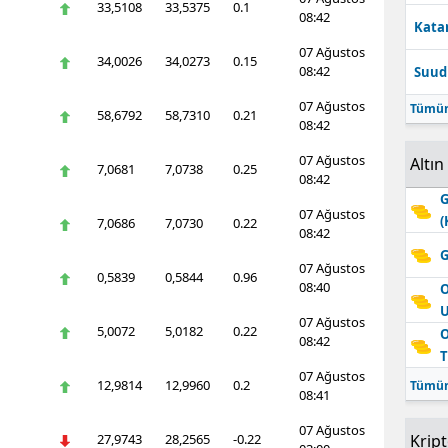
33,5108
33,5375
0.1
08:42
Katar
07 Ağustos
34,0026
34,0273
0.15
08:42
Suudi
07 Ağustos
Tümün
58,6792
58,7310
0.21
08:42
07 Ağustos
Altın
7,0681
7,0738
0.25
08:42
G
07 Ağustos
(
7,0686
7,0730
0.22
08:42
G
07 Ağustos
0,5839
0,5844
0.96
08:40
O
07 Ağustos
5,0072
5,0182
0.22
O
08:42
T
07 Ağustos
12,9814
12,9960
0.2
Tümün
08:41
07 Ağustos
27,9743
28,2565
-0.22
Krip