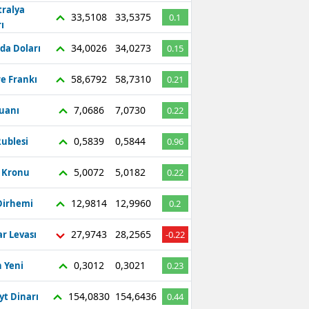
tralya
33,5108
33,5375
0.1
ı
34,0026
34,0273
da Doları
0.15
58,6792
58,7310
re Frankı
0.21
7,0686
7,0730
Yuanı
0.22
0,5839
0,5844
ublesi
0.96
5,0072
5,0182
ç Kronu
0.22
12,9814
12,9960
Dirhemi
0.2
27,9743
28,2565
r Levası
-0.22
0,3012
0,3021
 Yeni
0.23
154,0830
154,6436
yt Dinarı
0.44