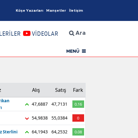
Köşe Yazarları
Manşetler
İletişim
İzmir Haberleri
LERİLER
VİDEOLAR
Ara
MENÜ
z
Alış
Satış
Fark
ikan
47,6887
47,7131
0.16
ı
54,9838
55,0384
0
64,1943
64,2532
z Sterlini
0.08