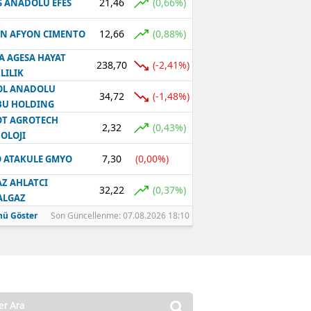
21,46
(0,66%)
S ANADOLU EFES
12,66
(0,88%)
N AFYON CIMENTO
A AGESA HAYAT
238,70
(-2,41%)
LILIK
OL ANADOLU
34,72
(-1,48%)
BU HOLDING
T AGROTECH
2,32
(0,43%)
OLOJI
7,30
(0,00%)
 ATAKULE GMYO
Z AHLATCI
32,22
(0,37%)
ALGAZ
ü Göster
Son Güncellenme: 07.08.2026 18:10