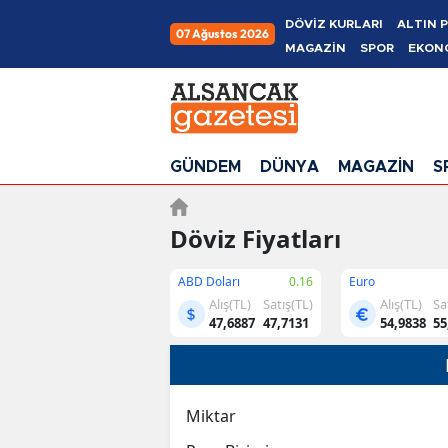
DÖVİZ KURLARI
ALTIN P
07 Ağustos 2026
MAGAZİN
SPOR
EKON
GÜNDEM
DÜNYA
MAGAZİN
S
Döviz Fiyatları
ABD Doları
0.16
Euro
Alış(TL)
Satış(TL)
Alış(TL)
Sa
47,6887
47,7131
54,9838
55
Miktar