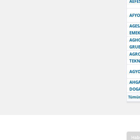
AEFE
AFYO
AGES
EMEK
AGH
GRU
AGRO
TEKN
AGYO
AHGA
DOG
Tümün