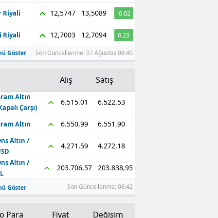
12,5747
13,5089
 Riyali
-0.02
12,7003
12,7094
 Riyali
0.23
ü Göster
Son Güncellenme: 07 Ağustos 08:40
Alış
Satış
ram Altın
6.522,53
6.515,01
Kapalı Çarşı)
6.551,90
6.550,99
ram Altın
ns Altın /
4.272,18
4.271,59
USD
ns Altın /
203.838,95
203.706,57
L
Son Güncellenme: 08:42
ü Göster
to Para
Fiyat
Değişim