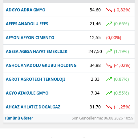
54,60
(-0,82%)
ADGYO ADRA GMYO
21,46
(0,66%)
AEFES ANADOLU EFES
12,55
(0,00%)
AFYON AFYON CIMENTO
247,50
(1,19%)
AGESA AGESA HAYAT EMEKLILIK
34,88
(-1,02%)
AGHOL ANADOLU GRUBU HOLDING
2,33
(0,87%)
AGROT AGROTECH TEKNOLOJI
7,34
(0,55%)
AGYO ATAKULE GMYO
31,70
(-1,25%)
AHGAZ AHLATCI DOGALGAZ
Tümünü Göster
Son Güncellenme: 06.08.2026 10:59