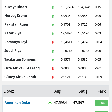
Kuveyt Dinarı
153,7766
154,3241
0.15
Norveç Kronu
4,9935
4,9955
0.05
Pakistan Rupisi
0,1708
0,1725
0.06
Katar Riyali
12,5890
13,5190
0.03
Romanya Leyi
10,4611
10,4778
-0.04
Suudi Riyali
12,6718
12,6738
0.06
Tacikistan Somonisi
5,1571
5,1585
0.05
Orta Afrika CFA Frangı
0,0838
0,0838
-0.01
Güney Afrika Randı
2,9121
2,9130
-0.09
Döviz
Alış
Satış
Fark
47,5934
47,5971
Amerikan Doları
0.06