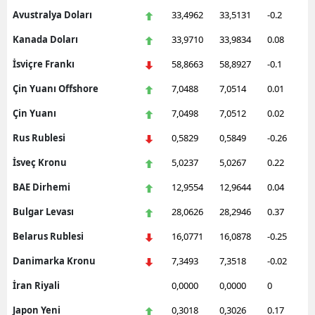
Avustralya Doları
33,4962
33,5131
-0.2
Kanada Doları
33,9710
33,9834
0.08
İsviçre Frankı
58,8663
58,8927
-0.1
Çin Yuanı Offshore
7,0488
7,0514
0.01
Çin Yuanı
7,0498
7,0512
0.02
Rus Rublesi
0,5829
0,5849
-0.26
İsveç Kronu
5,0237
5,0267
0.22
BAE Dirhemi
12,9554
12,9644
0.04
Bulgar Levası
28,0626
28,2946
0.37
Belarus Rublesi
16,0771
16,0878
-0.25
Danimarka Kronu
7,3493
7,3518
-0.02
İran Riyali
0,0000
0,0000
0
Japon Yeni
0,3018
0,3026
0.17