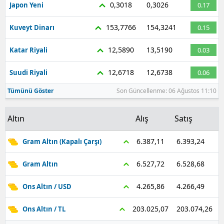
0,3018
0,3026
Japon Yeni
0.17
153,7766
154,3241
Kuveyt Dinarı
0.15
12,5890
13,5190
Katar Riyali
0.03
12,6718
12,6738
Suudi Riyali
0.06
Tümünü Göster
Son Güncellenme: 06 Ağustos 11:10
Altın
Alış
Satış
6.393,24
6.387,11
Gram Altın (Kapalı Çarşı)
6.528,68
6.527,72
Gram Altın
4.266,49
4.265,86
Ons Altın / USD
203.074,26
203.025,07
Ons Altın / TL