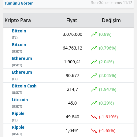
Son Güncellenme: 11:12
Tümünü Göster
Kripto Para
Fiyat
Değişim
Bitcoin
3.076.000
(0.8%)
(TL)
Bitcoin
64.763,12
(0.796%)
(USDT)
Ethereum
1.909,41
(2.04%)
(USDT)
Ethereum
90.677
(2.045%)
(TL)
Bitcoin Cash
214,7
(1.947%)
(USDT)
Litecoin
45,0
(0.29%)
(USDT)
Ripple
49,840
(-1.619%)
(TL)
Ripple
1,0491
(-1.65%)
(USDT)