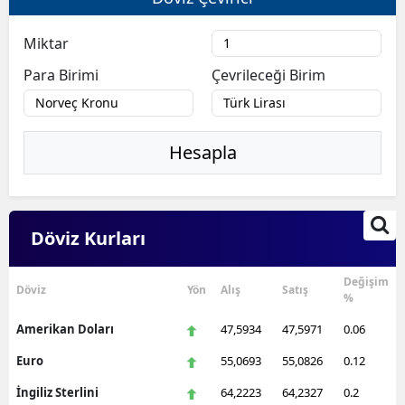
Miktar
Para Birimi
Çevrileceği Birim
Hesapla
Döviz Kurları
Değişim
Döviz
Yön
Alış
Satış
%
Amerikan Doları
47,5934
47,5971
0.06
Euro
55,0693
55,0826
0.12
İngiliz Sterlini
64,2223
64,2327
0.2