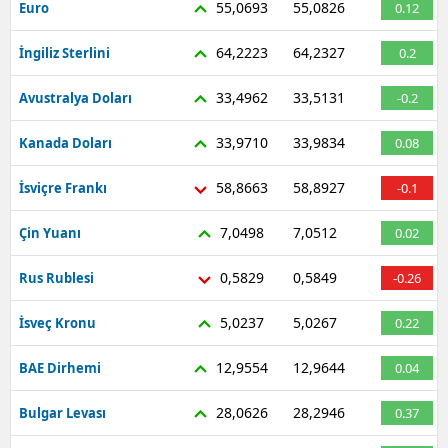
55,0693
55,0826
Euro
0.12
64,2223
64,2327
İngiliz Sterlini
0.2
33,4962
33,5131
Avustralya Doları
-0.2
33,9710
33,9834
Kanada Doları
0.08
58,8663
58,8927
İsviçre Frankı
-0.1
7,0498
7,0512
Çin Yuanı
0.02
0,5829
0,5849
Rus Rublesi
-0.26
5,0237
5,0267
İsveç Kronu
0.22
12,9554
12,9644
BAE Dirhemi
0.04
28,0626
28,2946
Bulgar Levası
0.37