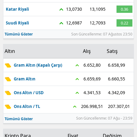
13,0730
13,1095
Katar Riyali
0.36
12,6987
12,7093
Suudi Riyali
0.22
Tümünü Göster
Son Güncellenme: 07 Ağustos 23:50
Altın
Alış
Satış
6.658,99
6.652,80
Gram Altın (Kapalı Çarşı)
6.660,55
6.659,69
Gram Altın
4.342,09
4.341,53
Ons Altın / USD
207.307,01
206.998,51
Ons Altın / TL
Son Güncellenme: 07 Ağu - 23:59
Tümünü Göster
Kripto Para
Fiyat
Değişim