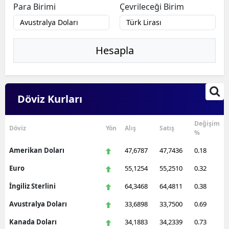
Para Birimi
Çevrileceği Birim
Hesapla
Döviz Kurları
Değişim
Döviz
Yön
Alış
Satış
%
Amerikan Doları
47,6787
47,7436
0.18
Euro
55,1254
55,2510
0.32
İngiliz Sterlini
64,3468
64,4811
0.38
Avustralya Doları
33,6898
33,7500
0.69
Kanada Doları
34,1883
34,2339
0.73