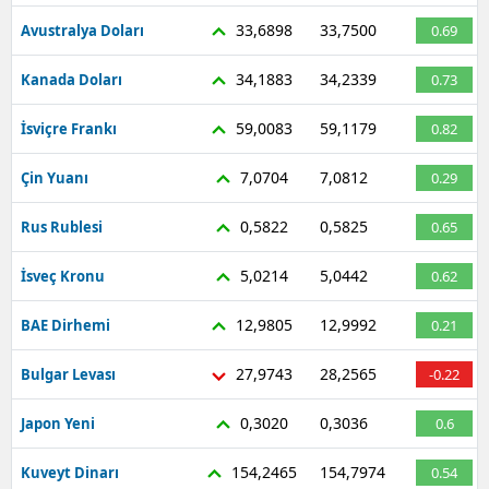
33,6898
33,7500
Avustralya Doları
0.69
34,1883
34,2339
Kanada Doları
0.73
59,0083
59,1179
İsviçre Frankı
0.82
7,0704
7,0812
Çin Yuanı
0.29
0,5822
0,5825
Rus Rublesi
0.65
5,0214
5,0442
İsveç Kronu
0.62
12,9805
12,9992
BAE Dirhemi
0.21
27,9743
28,2565
Bulgar Levası
-0.22
0,3020
0,3036
Japon Yeni
0.6
154,2465
154,7974
Kuveyt Dinarı
0.54