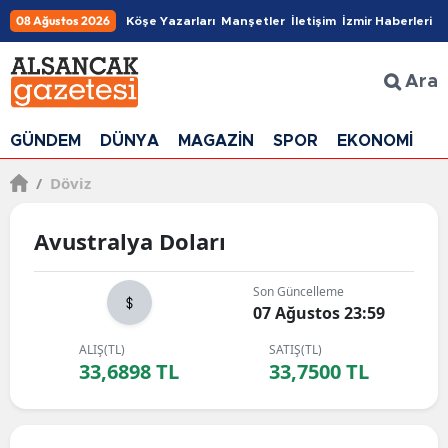
08 Ağustos 2026
Köşe Yazarları
Manşetler
İletişim
İzmir Haberleri
Ara
GÜNDEM
DÜNYA
MAGAZİN
SPOR
EKONOMİ
G
/
Döviz
Avustralya Doları
Son Güncelleme
07 Ağustos 23:59
ALIŞ(TL)
SATIŞ(TL)
33,6898 TL
33,7500 TL