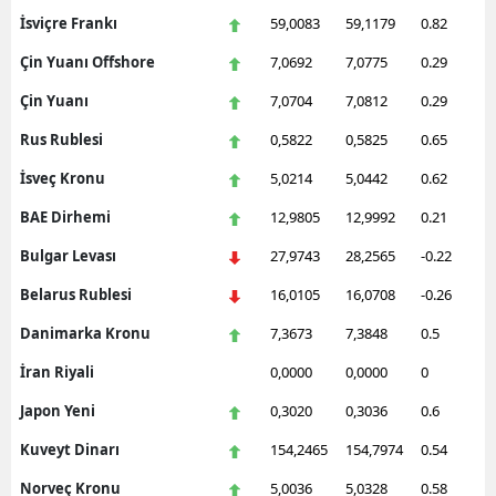
İsviçre Frankı
59,0083
59,1179
0.82
Çin Yuanı Offshore
7,0692
7,0775
0.29
Çin Yuanı
7,0704
7,0812
0.29
Rus Rublesi
0,5822
0,5825
0.65
İsveç Kronu
5,0214
5,0442
0.62
BAE Dirhemi
12,9805
12,9992
0.21
Bulgar Levası
27,9743
28,2565
-0.22
Belarus Rublesi
16,0105
16,0708
-0.26
Danimarka Kronu
7,3673
7,3848
0.5
İran Riyali
0,0000
0,0000
0
Japon Yeni
0,3020
0,3036
0.6
Kuveyt Dinarı
154,2465
154,7974
0.54
Norveç Kronu
5,0036
5,0328
0.58