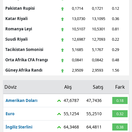
Pakistan Rupisi
0,1714
0,1721
0.12
Katar Riyali
13,0730
13,1095
0.36
Romanya Leyi
10,5107
10,5301
0.81
Suudi Riyali
12,6987
12,7093
0.22
Tacikistan Somonisi
5,1685
5,1767
0.29
Orta Afrika CFA Frangı
0,0841
0,0842
0.48
Güney Afrika Randı
2,9509
2,9593
1.56
Döviz
Alış
Satış
Fark
47,6787
47,7436
Amerikan Doları
0.18
55,1254
55,2510
Euro
0.32
64,3468
64,4811
İngiliz Sterlini
0.38