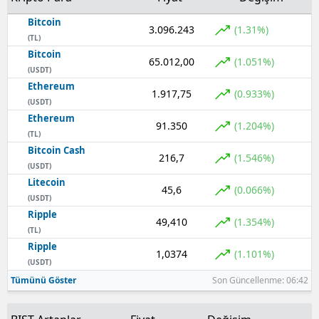
Bitcoin
3.096.243
(1.31%)
(TL)
Bitcoin
65.012,00
(1.051%)
(USDT)
Ethereum
1.917,75
(0.933%)
(USDT)
Ethereum
91.350
(1.204%)
(TL)
Bitcoin Cash
216,7
(1.546%)
(USDT)
Litecoin
45,6
(0.066%)
(USDT)
Ripple
49,410
(1.354%)
(TL)
Ripple
1,0374
(1.101%)
(USDT)
Tümünü Göster
Son Güncellenme: 06:42