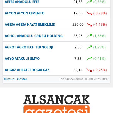
21,58
(0,56%)
AEFES ANADOLU EFES
12,56
(-0,79%)
AFYON AFYON CIMENTO
236,00
(-1,13%)
AGESA AGESA HAYAT EMEKLILIK
35,26
(1,56%)
AGHOL ANADOLU GRUBU HOLDING
2,35
(1,29%)
AGROT AGROTECH TEKNOLOJI
7,33
(0,41%)
AGYO ATAKULE GMYO
32,14
(-0,25%)
AHGAZ AHLATCI DOGALGAZ
Tümünü Göster
Son Güncellenme: 08.08.2026 18:10