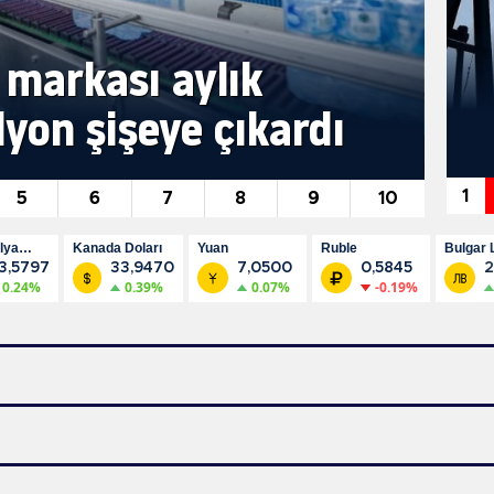
Al
ir'e
k markası aylık
ve
arşı
İZSU'dan 40 milyon
lyon şişeye çıkardı
to
liralık tasarruf
1
5
6
7
8
9
10
lya
Kanada Doları
Yuan
Ruble
Bulgar 
3,5797
33,9470
7,0500
0,5845
2
0.24%
0.39%
0.07%
-0.19%