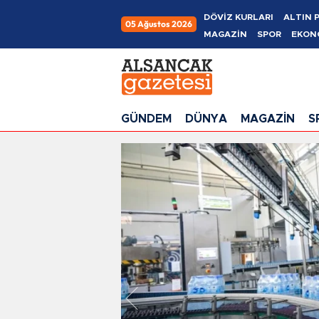
DÖVİZ KURLARI
ALTIN 
05 Ağustos 2026
MAGAZİN
SPOR
EKON
GÜNDEM
DÜNYA
MAGAZİN
S
İzmir Haberleri