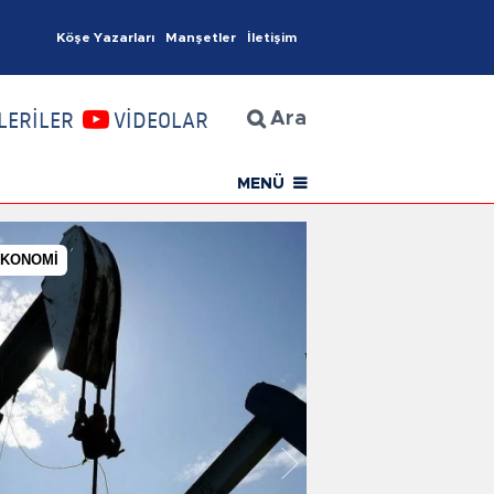
Köşe Yazarları
Manşetler
İletişim
İzmir Haberleri
LERİLER
VİDEOLAR
Ara
MENÜ
EKONOMİ
İzmir Haberleri