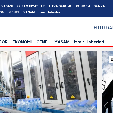
PİYASASI
KRİPTO FİYATLARI
HAVA DURUMU
GÜNDEM
DÜNYA
OMİ
GENEL
YAŞAM
İzmir Haberleri
FOTO GA
POR
EKONOMİ
GENEL
YAŞAM
İzmir Haberleri
İzmir Haberleri