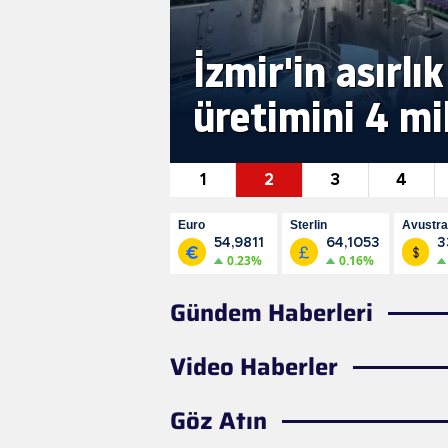
İzmir İtfaiyesi,
Buca'dan Gaziem
dan Acun
İzmir'in asırlı
ulaşan yangına k
üretimini 4 mi
siper oldu
1
2
3
4
eni
Dolar
Euro
Sterlin
Avustra
Doları
,3022
47,5700
54,9811
64,1053
3
0.07%
0.07%
0.23%
0.16%
Gündem Haberleri
Video Haberler
Göz Atın