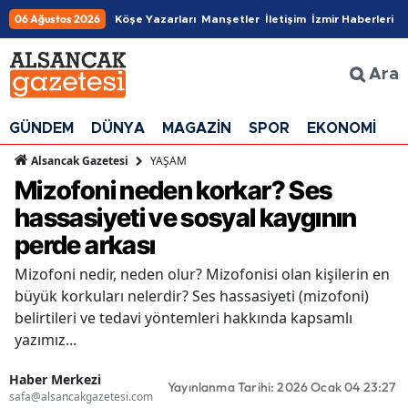
06 Ağustos 2026
Köşe Yazarları
Manşetler
İletişim
İzmir Haberleri
Ara
GÜNDEM
DÜNYA
MAGAZİN
SPOR
EKONOMİ
G
YAŞAM
Alsancak Gazetesi
Mizofoni neden korkar? Ses
hassasiyeti ve sosyal kaygının
perde arkası
Mizofoni nedir, neden olur? Mizofonisi olan kişilerin en
büyük korkuları nelerdir? Ses hassasiyeti (mizofoni)
belirtileri ve tedavi yöntemleri hakkında kapsamlı
yazımız...
Haber Merkezi
Yayınlanma Tarihi: 2026 Ocak 04 23:27
safa@alsancakgazetesi.com