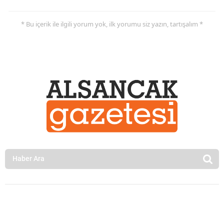
* Bu içerik ile ilgili yorum yok, ilk yorumu siz yazın, tartışalım *