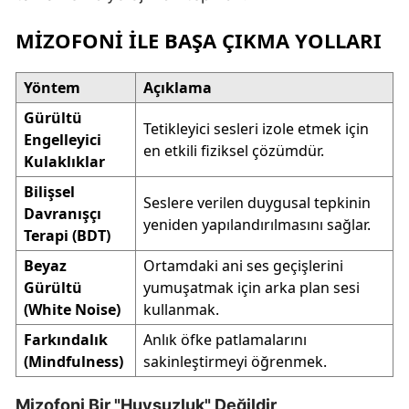
MIZOFONI ILE BAŞA ÇIKMA YOLLARI
Yöntem
Açıklama
Gürültü
Tetikleyici sesleri izole etmek için
Engelleyici
en etkili fiziksel çözümdür.
Kulaklıklar
Bilişsel
Seslere verilen duygusal tepkinin
Davranışçı
yeniden yapılandırılmasını sağlar.
Terapi (BDT)
Beyaz
Ortamdaki ani ses geçişlerini
Gürültü
yumuşatmak için arka plan sesi
(White Noise)
kullanmak.
Farkındalık
Anlık öfke patlamalarını
(Mindfulness)
sakinleştirmeyi öğrenmek.
Mizofoni Bir "Huysuzluk" Değildir