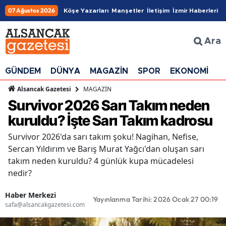
07 Ağustos 2026
Köşe Yazarları
Manşetler
İletişim
İzmir Haberleri
Ara
GÜNDEM
DÜNYA
MAGAZİN
SPOR
EKONOMİ
G
MAGAZİN
Alsancak Gazetesi
Survivor 2026 Sarı Takım neden
kuruldu? İşte Sarı Takım kadrosu
Survivor 2026'da sarı takım şoku! Nagihan, Nefise,
Sercan Yıldırım ve Barış Murat Yağcı'dan oluşan sarı
takım neden kuruldu? 4 günlük kupa mücadelesi
nedir?
Haber Merkezi
Yayınlanma Tarihi: 2026 Ocak 27 00:19
safa@alsancakgazetesi.com