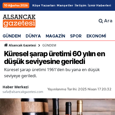
10 Ağustos 2026
Köşe Yazarları
Manşetler
İletişim
İzmir Haberleri
Ara
GÜNDEM
DÜNYA
MAGAZİN
SPOR
EKONOMİ
G
GÜNDEM
Alsancak Gazetesi
Küresel şarap üretimi 60 yılın en
düşük seviyesine geriledi
Küresel şarap üretimi 1961'den bu yana en düşük
seviyeye geriledi.
Haber Merkezi
Yayınlanma Tarihi: 2025 Nisan 17 20:32
safa@alsancakgazetesi.com