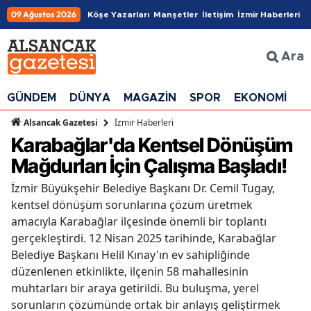
09 Ağustos 2026
Köşe Yazarları
Manşetler
İletişim
İzmir Haberleri
Ara
GÜNDEM
DÜNYA
MAGAZİN
SPOR
EKONOMİ
G
İzmir Haberleri
Alsancak Gazetesi
Karabağlar'da Kentsel Dönüşüm
Mağdurları İçin Çalışma Başladı!
İzmir Büyükşehir Belediye Başkanı Dr. Cemil Tugay,
kentsel dönüşüm sorunlarına çözüm üretmek
amacıyla Karabağlar ilçesinde önemli bir toplantı
gerçekleştirdi. 12 Nisan 2025 tarihinde, Karabağlar
Belediye Başkanı Helil Kınay'ın ev sahipliğinde
düzenlenen etkinlikte, ilçenin 58 mahallesinin
muhtarları bir araya getirildi. Bu buluşma, yerel
sorunların çözümünde ortak bir anlayış geliştirmek