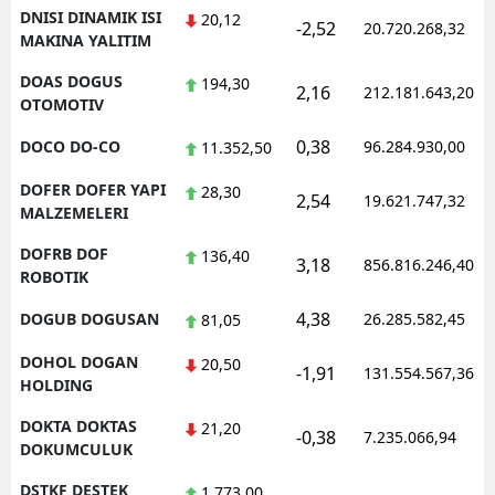
DNISI DINAMIK ISI
20,12
-2,52
20.720.268,32
MAKINA YALITIM
DOAS DOGUS
194,30
2,16
212.181.643,20
OTOMOTIV
0,38
DOCO DO-CO
96.284.930,00
11.352,50
DOFER DOFER YAPI
28,30
2,54
19.621.747,32
MALZEMELERI
DOFRB DOF
136,40
3,18
856.816.246,40
ROBOTIK
4,38
DOGUB DOGUSAN
26.285.582,45
81,05
DOHOL DOGAN
20,50
-1,91
131.554.567,36
HOLDING
DOKTA DOKTAS
21,20
-0,38
7.235.066,94
DOKUMCULUK
DSTKF DESTEK
1.773,00