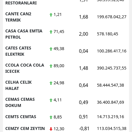
RESTORANLARI
CANTE CAN2
1,21
1,68
199.678.042,27
TERMIK
CASA CASA EMTIA
71,45
2,00
578.180,45
PETROL
CATES CATES
49,38
0,04
100.286.417,16
ELEKTRIK
CCOLA COCA COLA
89,00
1,48
390.245.737,55
ICECEK
CELHA CELIK
24,98
0,64
58.444.547,38
HALAT
CEMAS CEMAS
4,11
0,49
36.400.847,69
DOKUM
0,91
CEMTS CEMTAS
14.713.219,16
8,85
-0,81
CEMZY CEM ZEYTIN
113.034.515,38
12,30