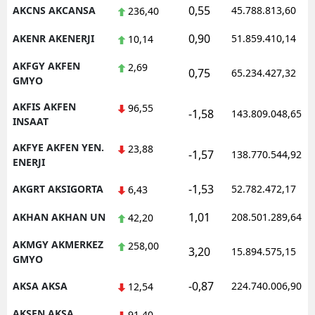
0,55
AKCNS AKCANSA
45.788.813,60
236,40
0,90
AKENR AKENERJI
51.859.410,14
10,14
AKFGY AKFEN
2,69
0,75
65.234.427,32
GMYO
AKFIS AKFEN
96,55
-1,58
143.809.048,65
INSAAT
AKFYE AKFEN YEN.
23,88
-1,57
138.770.544,92
ENERJI
-1,53
AKGRT AKSIGORTA
52.782.472,17
6,43
1,01
AKHAN AKHAN UN
208.501.289,64
42,20
AKMGY AKMERKEZ
258,00
3,20
15.894.575,15
GMYO
-0,87
AKSA AKSA
224.740.006,90
12,54
AKSEN AKSA
91,40