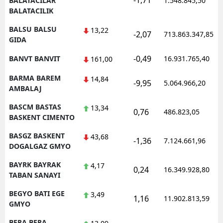
-1,71
BALATACILAR
1.548.845,50
BALATACILIK
BALSU BALSU
13,22
-2,07
713.863.347,85
GIDA
-0,49
BANVT BANVIT
16.931.765,40
161,00
BARMA BAREM
14,84
-9,95
5.064.966,20
AMBALAJ
BASCM BASTAS
13,34
0,76
486.823,05
BASKENT CIMENTO
BASGZ BASKENT
43,68
-1,36
7.124.661,96
DOGALGAZ GMYO
BAYRK BAYRAK
4,17
0,24
16.349.928,80
TABAN SANAYI
BEGYO BATI EGE
3,49
1,16
11.902.813,59
GMYO
BERA BERA