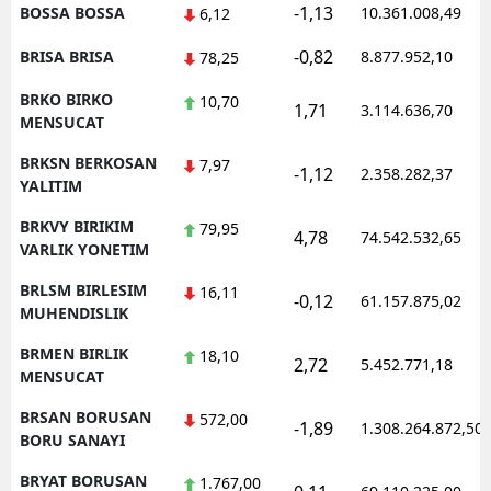
-1,13
BOSSA BOSSA
10.361.008,49
6,12
-0,82
BRISA BRISA
8.877.952,10
78,25
BRKO BIRKO
10,70
1,71
3.114.636,70
MENSUCAT
BRKSN BERKOSAN
7,97
-1,12
2.358.282,37
YALITIM
BRKVY BIRIKIM
79,95
4,78
74.542.532,65
VARLIK YONETIM
BRLSM BIRLESIM
16,11
-0,12
61.157.875,02
MUHENDISLIK
BRMEN BIRLIK
18,10
2,72
5.452.771,18
MENSUCAT
BRSAN BORUSAN
572,00
-1,89
1.308.264.872,50
BORU SANAYI
BRYAT BORUSAN
1.767,00