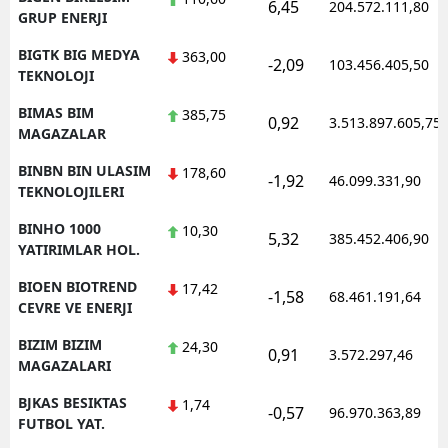
6,45
204.572.111,80
GRUP ENERJI
BIGTK BIG MEDYA
363,00
-2,09
103.456.405,50
TEKNOLOJI
BIMAS BIM
385,75
0,92
3.513.897.605,75
MAGAZALAR
BINBN BIN ULASIM
178,60
-1,92
46.099.331,90
TEKNOLOJILERI
BINHO 1000
10,30
5,32
385.452.406,90
YATIRIMLAR HOL.
BIOEN BIOTREND
17,42
-1,58
68.461.191,64
CEVRE VE ENERJI
BIZIM BIZIM
24,30
0,91
3.572.297,46
MAGAZALARI
BJKAS BESIKTAS
1,74
-0,57
96.970.363,89
FUTBOL YAT.