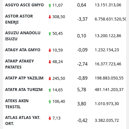
0,64
ASGYO ASCE GMYO
13.151.313,06
11,07
ASTOR ASTOR
308,50
-3,37
6.758.631.520,50
ENERJI
ASUZU ANADOLU
50,45
0,10
13.200.122,86
ISUZU
-0,09
ATAGY ATA GMYO
1.232.154,23
10,59
ATAKP ATAKEY
48,24
-2,74
16.377.723,46
PATATES
-0,89
ATATP ATP YAZILIM
198.883.050,55
245,50
5,78
ATATR ATA TURIZM
481.141.203,37
14,65
ATEKS AKIN
106,40
3,80
1.010.973,30
TEKSTIL
ATLAS ATLAS YAT.
7,13
-0,42
3.382.035,72
ORT.