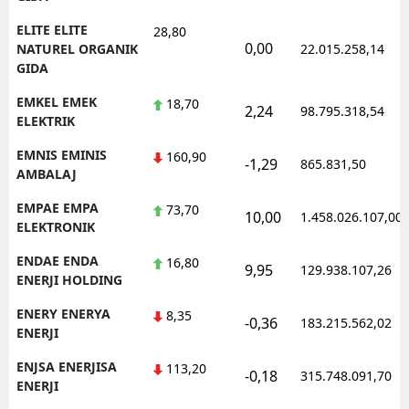
ELITE ELITE
28,80
0,00
NATUREL ORGANIK
22.015.258,14
GIDA
EMKEL EMEK
18,70
2,24
98.795.318,54
ELEKTRIK
EMNIS EMINIS
160,90
-1,29
865.831,50
AMBALAJ
EMPAE EMPA
73,70
10,00
1.458.026.107,00
ELEKTRONIK
ENDAE ENDA
16,80
9,95
129.938.107,26
ENERJI HOLDING
ENERY ENERYA
8,35
-0,36
183.215.562,02
ENERJI
ENJSA ENERJISA
113,20
-0,18
315.748.091,70
ENERJI