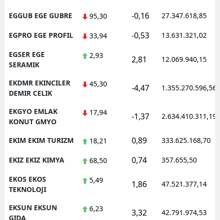
-0,16
EGGUB EGE GUBRE
27.347.618,85
95,30
-0,53
EGPRO EGE PROFIL
13.631.321,02
33,94
EGSER EGE
2,93
2,81
12.069.940,15
SERAMIK
EKDMR EKINCILER
45,30
-4,47
1.355.270.596,56
DEMIR CELIK
EKGYO EMLAK
17,94
-1,37
2.634.410.311,19
KONUT GMYO
0,89
EKIM EKIM TURIZM
333.625.168,70
18,21
0,74
EKIZ EKIZ KIMYA
357.655,50
68,50
EKOS EKOS
5,49
1,86
47.521.377,14
TEKNOLOJI
EKSUN EKSUN
6,23
3,32
42.791.974,53
GIDA