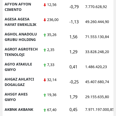
AFYON AFYON
12,56
-0,79
7.770.628,92
CIMENTO
AGESA AGESA
236,00
-1,13
49.260.444,90
HAYAT EMEKLILIK
AGHOL ANADOLU
35,26
1,56
71.553.130,84
GRUBU HOLDING
AGROT AGROTECH
2,35
1,29
33.828.248,20
TEKNOLOJI
AGYO ATAKULE
7,33
0,41
1.486.420,23
GMYO
AHGAZ AHLATCI
32,14
-0,25
45.407.680,74
DOGALGAZ
AHSGY AHES
19,36
1,79
29.155.635,80
GMYO
0,45
AKBNK AKBANK
7.971.197.000,85
67,40