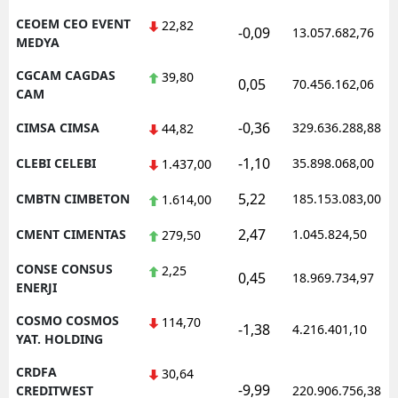
CEOEM CEO EVENT
22,82
-0,09
13.057.682,76
MEDYA
CGCAM CAGDAS
39,80
0,05
70.456.162,06
CAM
-0,36
CIMSA CIMSA
329.636.288,88
44,82
-1,10
CLEBI CELEBI
35.898.068,00
1.437,00
5,22
CMBTN CIMBETON
185.153.083,00
1.614,00
2,47
CMENT CIMENTAS
1.045.824,50
279,50
CONSE CONSUS
2,25
0,45
18.969.734,97
ENERJI
COSMO COSMOS
114,70
-1,38
4.216.401,10
YAT. HOLDING
CRDFA
30,64
-9,99
CREDITWEST
220.906.756,38