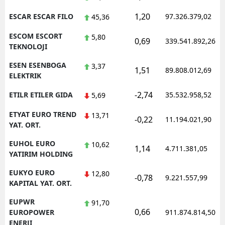
1,20
ESCAR ESCAR FILO
97.326.379,02
45,36
ESCOM ESCORT
5,80
0,69
339.541.892,26
TEKNOLOJI
ESEN ESENBOGA
3,37
1,51
89.808.012,69
ELEKTRIK
-2,74
ETILR ETILER GIDA
35.532.958,52
5,69
ETYAT EURO TREND
13,71
-0,22
11.194.021,90
YAT. ORT.
EUHOL EURO
10,62
1,14
4.711.381,05
YATIRIM HOLDING
EUKYO EURO
12,80
-0,78
9.221.557,99
KAPITAL YAT. ORT.
EUPWR
91,70
0,66
EUROPOWER
911.874.814,50
ENERJI