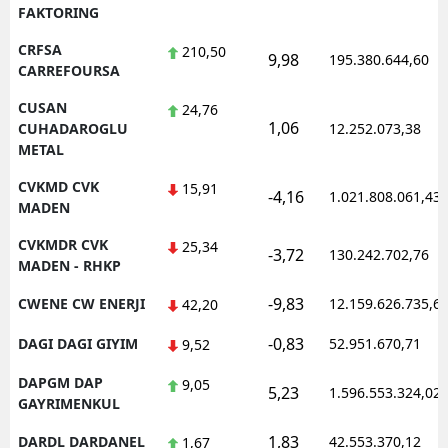
FAKTORING
CRFSA
210,50
9,98
195.380.644,60
CARREFOURSA
CUSAN
24,76
1,06
CUHADAROGLU
12.252.073,38
METAL
CVKMD CVK
15,91
-4,16
1.021.808.061,43
MADEN
CVKMDR CVK
25,34
-3,72
130.242.702,76
MADEN - RHKP
-9,83
CWENE CW ENERJI
12.159.626.735,6
42,20
-0,83
DAGI DAGI GIYIM
52.951.670,71
9,52
DAPGM DAP
9,05
5,23
1.596.553.324,02
GAYRIMENKUL
1,83
DARDL DARDANEL
42.553.370,12
1,67