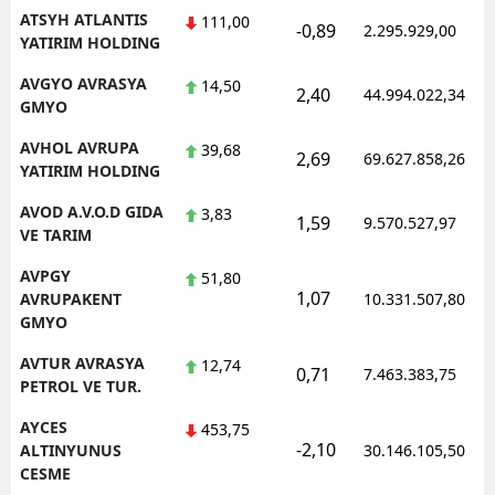
ATSYH ATLANTIS
111,00
-0,89
2.295.929,00
YATIRIM HOLDING
AVGYO AVRASYA
14,50
2,40
44.994.022,34
GMYO
AVHOL AVRUPA
39,68
2,69
69.627.858,26
YATIRIM HOLDING
AVOD A.V.O.D GIDA
3,83
1,59
9.570.527,97
VE TARIM
AVPGY
51,80
1,07
AVRUPAKENT
10.331.507,80
GMYO
AVTUR AVRASYA
12,74
0,71
7.463.383,75
PETROL VE TUR.
AYCES
453,75
-2,10
ALTINYUNUS
30.146.105,50
CESME