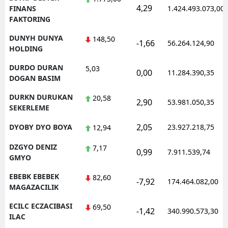
4,29
FINANS
1.424.493.073,00
FAKTORING
DUNYH DUNYA
148,50
-1,66
56.264.124,90
HOLDING
DURDO DURAN
5,03
0,00
11.284.390,35
DOGAN BASIM
DURKN DURUKAN
20,58
2,90
53.981.050,35
SEKERLEME
2,05
DYOBY DYO BOYA
23.927.218,75
12,94
DZGYO DENIZ
7,17
0,99
7.911.539,74
GMYO
EBEBK EBEBEK
82,60
-7,92
174.464.082,00
MAGAZACILIK
ECILC ECZACIBASI
69,50
-1,42
340.990.573,30
ILAC