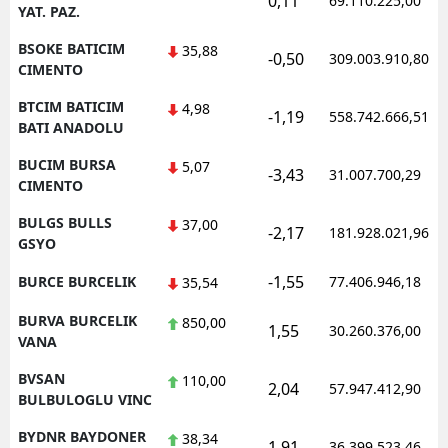
0,11
69.110.225,00
YAT. PAZ.
BSOKE BATICIM
35,88
-0,50
309.003.910,80
CIMENTO
BTCIM BATICIM
4,98
-1,19
558.742.666,51
BATI ANADOLU
BUCIM BURSA
5,07
-3,43
31.007.700,29
CIMENTO
BULGS BULLS
37,00
-2,17
181.928.021,96
GSYO
-1,55
BURCE BURCELIK
77.406.946,18
35,54
BURVA BURCELIK
850,00
1,55
30.260.376,00
VANA
BVSAN
110,00
2,04
57.947.412,90
BULBULOGLU VINC
BYDNR BAYDONER
38,34
1,91
36.399.523,46