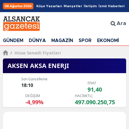
08 Ağustos 2026
Köşe Yazarları
Manşetler
İletişim
İzmir Haberleri
Ara
GÜNDEM
DÜNYA
MAGAZİN
SPOR
EKONOMİ
G
/
Hisse Senedi Fiyatları
AKSEN AKSA ENERJI
Son Güncelleme
FİYAT
18:10
91,40
DEĞİŞİM
HACİM(TL)
-4,99%
497.090.250,75