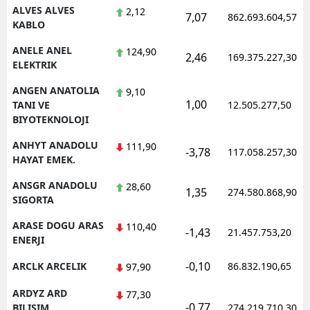
ALVES ALVES
2,12
7,07
862.693.604,57
KABLO
ANELE ANEL
124,90
2,46
169.375.227,30
ELEKTRIK
ANGEN ANATOLIA
9,10
1,00
TANI VE
12.505.277,50
BIYOTEKNOLOJI
ANHYT ANADOLU
111,90
-3,78
117.058.257,30
HAYAT EMEK.
ANSGR ANADOLU
28,60
1,35
274.580.868,90
SIGORTA
ARASE DOGU ARAS
110,40
-1,43
21.457.753,20
ENERJI
-0,10
ARCLK ARCELIK
86.832.190,65
97,90
ARDYZ ARD
77,30
-0,77
BILISIM
274.219.710,30