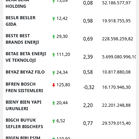
13,09
0,08
52.186.577,97
HOLDING
BESLR BESLER
12,42
0,98
19.918.755,95
GIDA
BESTE BEST
29,30
0,69
228.598.259,82
BRANDS ENERJI
BETAE BETA ENERJI
111,20
2,39
5.699.080.996,10
VE TEKNOLOJI
0,58
BEYAZ BEYAZ FILO
10.817.880,08
24,34
BFREN BOSCH
125,80
-0,32
16.170.946,30
FREN SISTEMLERI
BIENY BIEN YAPI
20,44
2,20
22.201.248,88
URUNLERI
BIGCH BUYUK
6,52
0,77
29.579.015,40
SEFLER BIGCHEFS
BIGEN BIRLESIM
110,60