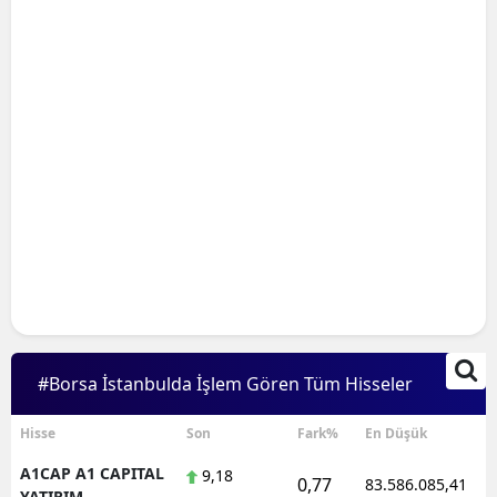
#Borsa İstanbulda İşlem Gören Tüm Hisseler
Hisse
Son
Fark%
En Düşük
A1CAP A1 CAPITAL
9,18
0,77
83.586.085,41
YATIRIM