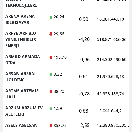
TEKNOLOJILERI
ARENA ARENA
20,24
0,90
16.381.449,10
BILGISAYAR
ARFYE ARF BIO
29,66
-4,20
YENILENEBILIR
518.871.666,06
ENERJI
ARMGD ARMADA
195,70
-0,96
214.302.490,60
GIDA
ARSAN ARSAN
3,32
0,61
21.970.628,13
HOLDING
ARTMS ARTEMIS
38,20
-0,78
42.958.188,74
HALI
ARZUM ARZUM EV
1,59
0,63
12.041.644,21
ALETLERI
-2,55
ASELS ASELSAN
12.380.970.235,5
353,75