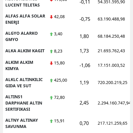
-0,11
54.351.595,90
LUCENT TELETAS
ALFAS ALFA SOLAR
42,08
-0,75
63.190.488,98
ENERJI
ALGYO ALARKO
3,40
1,80
68.184.250,48
GMYO
1,73
ALKA ALKIM KAGIT
21.693.762,43
8,23
ALKIM ALKIM
15,80
-1,06
17.151.003,52
KIMYA
ALKLC ALTINKILIC
425,00
1,19
720.200.219,25
GIDA VE SUT
ALTINS1
72,80
2,45
DARPHANE ALTIN
2.294.160.747,94
SERTIFIKASI
ALTNY ALTINAY
15,91
0,70
217.121.259,65
SAVUNMA