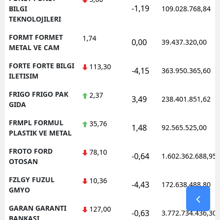
-1,19
BILGI
109.028.768,84
TEKNOLOJILERI
FORMT FORMET
1,74
0,00
39.437.320,00
METAL VE CAM
FORTE FORTE BILGI
113,30
-4,15
363.950.365,60
ILETISIM
FRIGO FRIGO PAK
2,37
3,49
238.401.851,62
GIDA
FRMPL FORMUL
35,76
1,48
92.565.525,00
PLASTIK VE METAL
FROTO FORD
78,10
-0,64
1.602.362.688,95
OTOSAN
FZLGY FUZUL
10,36
-4,43
172.638.488,80
GMYO
GARAN GARANTI
127,00
-0,63
3.772.734.436,30
BANKASI