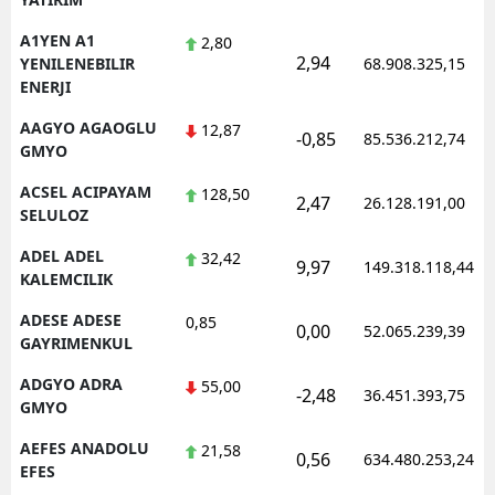
A1YEN A1
2,80
2,94
YENILENEBILIR
68.908.325,15
ENERJI
AAGYO AGAOGLU
12,87
-0,85
85.536.212,74
GMYO
ACSEL ACIPAYAM
128,50
2,47
26.128.191,00
SELULOZ
ADEL ADEL
32,42
9,97
149.318.118,44
KALEMCILIK
ADESE ADESE
0,85
0,00
52.065.239,39
GAYRIMENKUL
ADGYO ADRA
55,00
-2,48
36.451.393,75
GMYO
AEFES ANADOLU
21,58
0,56
634.480.253,24
EFES