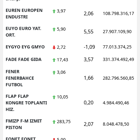
EUREN EUROPEN
3,97
2,06
108.798.316,17
ENDUSTRI
EUYO EURO YAT.
5,90
5,55
27.907.109,90
ORT.
-1,09
EYGYO EYG GMYO
77.013.374,25
2,72
3,57
FADE FADE GIDA
331.374.492,49
17,43
FENER
3,06
1,66
FENERBAHCE
282.796.560,85
FUTBOL
FLAP FLAP
10,05
0,20
KONGRE TOPLANTI
4.984.490,46
HIZ.
FMIZP F-M IZMIT
283,75
2,07
8.048.478,50
PISTON
FONET FONET
5,00