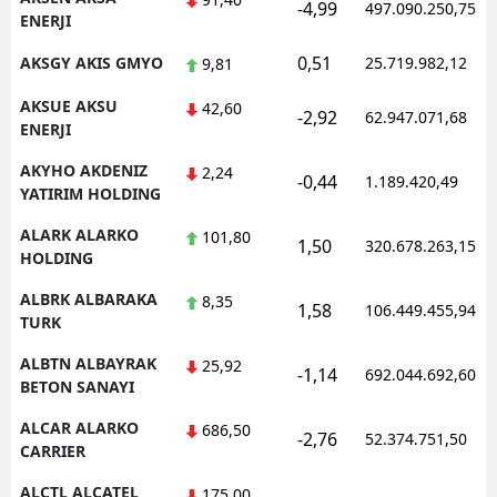
-4,99
497.090.250,75
ENERJI
0,51
AKSGY AKIS GMYO
25.719.982,12
9,81
AKSUE AKSU
42,60
-2,92
62.947.071,68
ENERJI
AKYHO AKDENIZ
2,24
-0,44
1.189.420,49
YATIRIM HOLDING
ALARK ALARKO
101,80
1,50
320.678.263,15
HOLDING
ALBRK ALBARAKA
8,35
1,58
106.449.455,94
TURK
ALBTN ALBAYRAK
25,92
-1,14
692.044.692,60
BETON SANAYI
ALCAR ALARKO
686,50
-2,76
52.374.751,50
CARRIER
ALCTL ALCATEL
175,00