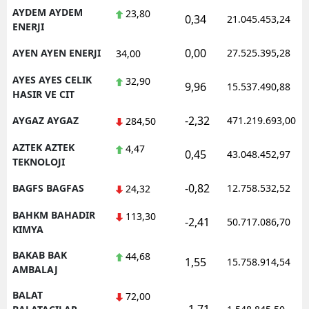
AYDEM AYDEM
23,80
0,34
21.045.453,24
ENERJI
0,00
AYEN AYEN ENERJI
27.525.395,28
34,00
AYES AYES CELIK
32,90
9,96
15.537.490,88
HASIR VE CIT
-2,32
AYGAZ AYGAZ
471.219.693,00
284,50
AZTEK AZTEK
4,47
0,45
43.048.452,97
TEKNOLOJI
-0,82
BAGFS BAGFAS
12.758.532,52
24,32
BAHKM BAHADIR
113,30
-2,41
50.717.086,70
KIMYA
BAKAB BAK
44,68
1,55
15.758.914,54
AMBALAJ
BALAT
72,00