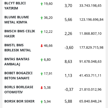
BLCYT BILICI
19,60
3,70
33.743.198,65
YATIRIM
BLUME BLUME
36,20
5,66
123.196.696,84
METAL KIMYA
BMSCH BMS CELIK
12,22
2,26
11.868.807,10
HASIR
BMSTL BMS
46,66
-3,60
177.829.715,98
BIRLESIK METAL
BNTAS BANTAS
6,80
8,63
91.678.048,63
AMBALAJ
BOBET BOGAZICI
17,91
1,13
41.453.711,11
BETON SANAYI
BORLS BORLEASE
5,38
-0,37
21.810.012,96
OTOMOTIV
5,88
BORSK BOR SEKER
65.840.848,24
5,94