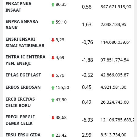
ENKAI ENKA
86,35
0,58
847.671.918,90
INSAAT
ENPRA ENPARA
59,10
1,63
2.038.133,95
BANK
ENSRI ENSARI
5,23
-0,76
114.680.039,61
SINAI YATIRIMLAR
ENTRA IC ENTERRA
4,69
-1,88
97.851.774,54
YEN. ENERJI
-0,52
EPLAS EGEPLAST
42.866.095,87
5,76
0,45
ERBOS ERBOSAN
4.921.581,30
155,50
ERCB ERCIYAS
47,90
0,42
26.324.743,60
CELIK BORU
EREGL EREGLI
38,68
-6,93
12.106.785.683,2
DEMIR CELIK
2,99
ERSU ERSU GIDA
8.513.734,00
23,42