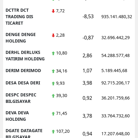
DCTTR DCT
7,72
-8,53
TRADING DIS
935.141.480,32
TICARET
DENGE DENGE
2,28
-0,87
32.696.442,29
HOLDING
DERHL DERLUKS
10,80
2,86
54.288.577,48
YATIRIM HOLDING
1,07
DERIM DERIMOD
5.189.445,68
34,16
3,98
DESA DESA DERI
92.715.206,17
9,93
DESPC DESPEC
39,30
0,92
36.201.759,66
BILGISAYAR
DEVA DEVA
71,45
3,78
33.764.732,60
HOLDING
DGATE DATAGATE
107,20
0,94
17.207.648,00
BILGISAYAR