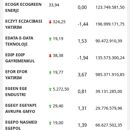
ECOGR ECOGREEN
33,94
0,00
123.749.581,50
ENERJI
ECZYT ECZACIBASI
324,25
-1,44
196.999.171,75
YATIRIM
EDATA E-DATA
19,19
1,53
90.472.910,39
TEKNOLOJI
EDIP EDIP
38,38
-1,94
135.573.300,24
GAYRIMENKUL
EFOR EFOR
19,77
3,67
985.371.910,85
YATIRIM
EGEEN EGE
5.272,50
0,81
39.131.285,00
ENDUSTRI
EGEGY EGEYAPI
29,40
1,31
29.776.579,96
AVRUPA GMYO
EGEPO NASMED
19,00
1,39
66.627.502,35
EGEPOL