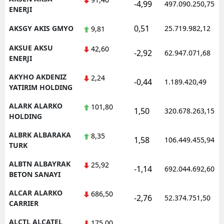
-4,99
497.090.250,75
ENERJI
0,51
AKSGY AKIS GMYO
25.719.982,12
9,81
AKSUE AKSU
42,60
-2,92
62.947.071,68
ENERJI
AKYHO AKDENIZ
2,24
-0,44
1.189.420,49
YATIRIM HOLDING
ALARK ALARKO
101,80
1,50
320.678.263,15
HOLDING
ALBRK ALBARAKA
8,35
1,58
106.449.455,94
TURK
ALBTN ALBAYRAK
25,92
-1,14
692.044.692,60
BETON SANAYI
ALCAR ALARKO
686,50
-2,76
52.374.751,50
CARRIER
ALCTL ALCATEL
175,00