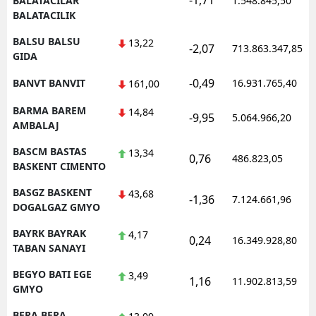
-1,71
BALATACILAR
1.548.845,50
BALATACILIK
BALSU BALSU
13,22
-2,07
713.863.347,85
GIDA
-0,49
BANVT BANVIT
16.931.765,40
161,00
BARMA BAREM
14,84
-9,95
5.064.966,20
AMBALAJ
BASCM BASTAS
13,34
0,76
486.823,05
BASKENT CIMENTO
BASGZ BASKENT
43,68
-1,36
7.124.661,96
DOGALGAZ GMYO
BAYRK BAYRAK
4,17
0,24
16.349.928,80
TABAN SANAYI
BEGYO BATI EGE
3,49
1,16
11.902.813,59
GMYO
BERA BERA