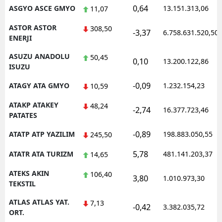
0,64
ASGYO ASCE GMYO
13.151.313,06
11,07
ASTOR ASTOR
308,50
-3,37
6.758.631.520,50
ENERJI
ASUZU ANADOLU
50,45
0,10
13.200.122,86
ISUZU
-0,09
ATAGY ATA GMYO
1.232.154,23
10,59
ATAKP ATAKEY
48,24
-2,74
16.377.723,46
PATATES
-0,89
ATATP ATP YAZILIM
198.883.050,55
245,50
5,78
ATATR ATA TURIZM
481.141.203,37
14,65
ATEKS AKIN
106,40
3,80
1.010.973,30
TEKSTIL
ATLAS ATLAS YAT.
7,13
-0,42
3.382.035,72
ORT.