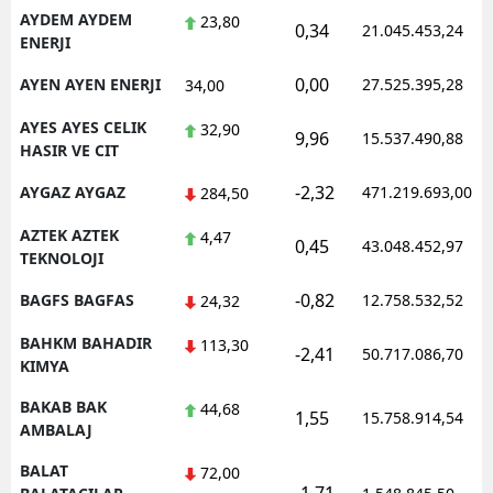
AYDEM AYDEM
23,80
0,34
21.045.453,24
ENERJI
0,00
AYEN AYEN ENERJI
27.525.395,28
34,00
AYES AYES CELIK
32,90
9,96
15.537.490,88
HASIR VE CIT
-2,32
AYGAZ AYGAZ
471.219.693,00
284,50
AZTEK AZTEK
4,47
0,45
43.048.452,97
TEKNOLOJI
-0,82
BAGFS BAGFAS
12.758.532,52
24,32
BAHKM BAHADIR
113,30
-2,41
50.717.086,70
KIMYA
BAKAB BAK
44,68
1,55
15.758.914,54
AMBALAJ
BALAT
72,00