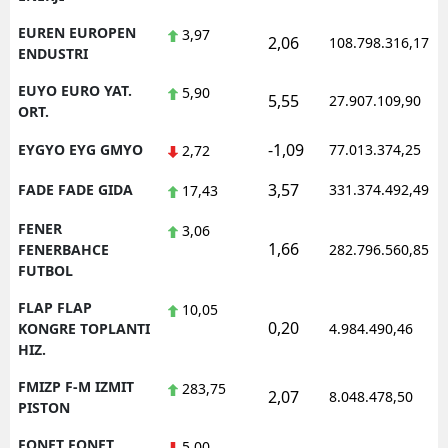
EUREN EUROPEN
3,97
2,06
108.798.316,17
ENDUSTRI
EUYO EURO YAT.
5,90
5,55
27.907.109,90
ORT.
-1,09
EYGYO EYG GMYO
77.013.374,25
2,72
3,57
FADE FADE GIDA
331.374.492,49
17,43
FENER
3,06
1,66
FENERBAHCE
282.796.560,85
FUTBOL
FLAP FLAP
10,05
0,20
KONGRE TOPLANTI
4.984.490,46
HIZ.
FMIZP F-M IZMIT
283,75
2,07
8.048.478,50
PISTON
FONET FONET
5,00