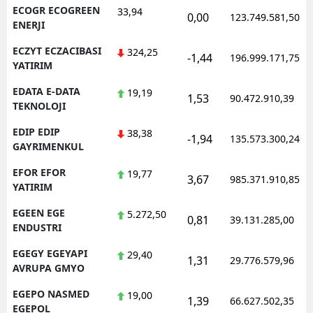
ECOGR ECOGREEN
33,94
0,00
123.749.581,50
ENERJI
ECZYT ECZACIBASI
324,25
-1,44
196.999.171,75
YATIRIM
EDATA E-DATA
19,19
1,53
90.472.910,39
TEKNOLOJI
EDIP EDIP
38,38
-1,94
135.573.300,24
GAYRIMENKUL
EFOR EFOR
19,77
3,67
985.371.910,85
YATIRIM
EGEEN EGE
5.272,50
0,81
39.131.285,00
ENDUSTRI
EGEGY EGEYAPI
29,40
1,31
29.776.579,96
AVRUPA GMYO
EGEPO NASMED
19,00
1,39
66.627.502,35
EGEPOL