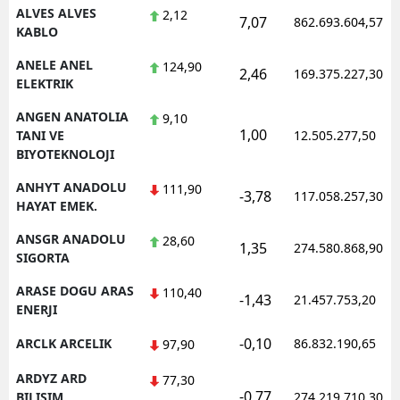
ALVES ALVES
2,12
7,07
862.693.604,57
KABLO
ANELE ANEL
124,90
2,46
169.375.227,30
ELEKTRIK
ANGEN ANATOLIA
9,10
1,00
TANI VE
12.505.277,50
BIYOTEKNOLOJI
ANHYT ANADOLU
111,90
-3,78
117.058.257,30
HAYAT EMEK.
ANSGR ANADOLU
28,60
1,35
274.580.868,90
SIGORTA
ARASE DOGU ARAS
110,40
-1,43
21.457.753,20
ENERJI
-0,10
ARCLK ARCELIK
86.832.190,65
97,90
ARDYZ ARD
77,30
-0,77
BILISIM
274.219.710,30