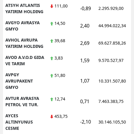
ATSYH ATLANTIS
111,00
-0,89
2.295.929,00
YATIRIM HOLDING
AVGYO AVRASYA
14,50
2,40
44.994.022,34
GMYO
AVHOL AVRUPA
39,68
2,69
69.627.858,26
YATIRIM HOLDING
AVOD A.V.O.D GIDA
3,83
1,59
9.570.527,97
VE TARIM
AVPGY
51,80
1,07
AVRUPAKENT
10.331.507,80
GMYO
AVTUR AVRASYA
12,74
0,71
7.463.383,75
PETROL VE TUR.
AYCES
453,75
-2,10
ALTINYUNUS
30.146.105,50
CESME