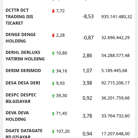
DCTTR DCT
7,72
-8,53
TRADING DIS
935.141.480,32
TICARET
DENGE DENGE
2,28
-0,87
32.696.442,29
HOLDING
DERHL DERLUKS
10,80
2,86
54.288.577,48
YATIRIM HOLDING
1,07
DERIM DERIMOD
5.189.445,68
34,16
3,98
DESA DESA DERI
92.715.206,17
9,93
DESPC DESPEC
39,30
0,92
36.201.759,66
BILGISAYAR
DEVA DEVA
71,45
3,78
33.764.732,60
HOLDING
DGATE DATAGATE
107,20
0,94
17.207.648,00
BILGISAYAR