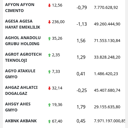
AFYON AFYON
12,56
-0,79
7.770.628,92
CIMENTO
AGESA AGESA
236,00
-1,13
49.260.444,90
HAYAT EMEKLILIK
AGHOL ANADOLU
35,26
1,56
71.553.130,84
GRUBU HOLDING
AGROT AGROTECH
2,35
1,29
33.828.248,20
TEKNOLOJI
AGYO ATAKULE
7,33
0,41
1.486.420,23
GMYO
AHGAZ AHLATCI
32,14
-0,25
45.407.680,74
DOGALGAZ
AHSGY AHES
19,36
1,79
29.155.635,80
GMYO
0,45
AKBNK AKBANK
7.971.197.000,85
67,40