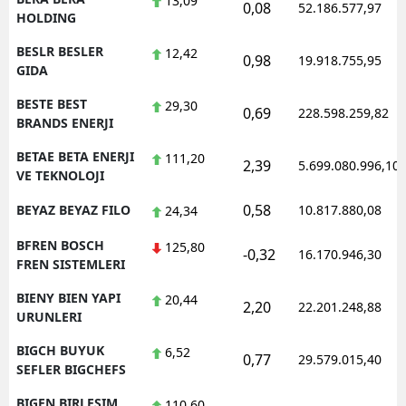
13,09
0,08
52.186.577,97
HOLDING
BESLR BESLER
12,42
0,98
19.918.755,95
GIDA
BESTE BEST
29,30
0,69
228.598.259,82
BRANDS ENERJI
BETAE BETA ENERJI
111,20
2,39
5.699.080.996,10
VE TEKNOLOJI
0,58
BEYAZ BEYAZ FILO
10.817.880,08
24,34
BFREN BOSCH
125,80
-0,32
16.170.946,30
FREN SISTEMLERI
BIENY BIEN YAPI
20,44
2,20
22.201.248,88
URUNLERI
BIGCH BUYUK
6,52
0,77
29.579.015,40
SEFLER BIGCHEFS
BIGEN BIRLESIM
110,60