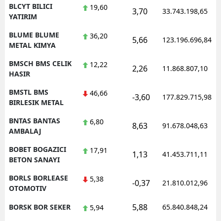
BLCYT BILICI
19,60
3,70
33.743.198,65
YATIRIM
BLUME BLUME
36,20
5,66
123.196.696,84
METAL KIMYA
BMSCH BMS CELIK
12,22
2,26
11.868.807,10
HASIR
BMSTL BMS
46,66
-3,60
177.829.715,98
BIRLESIK METAL
BNTAS BANTAS
6,80
8,63
91.678.048,63
AMBALAJ
BOBET BOGAZICI
17,91
1,13
41.453.711,11
BETON SANAYI
BORLS BORLEASE
5,38
-0,37
21.810.012,96
OTOMOTIV
5,88
BORSK BOR SEKER
65.840.848,24
5,94