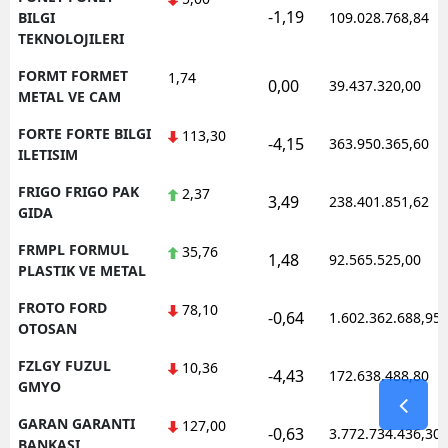
-1,19
BILGI
109.028.768,84
TEKNOLOJILERI
FORMT FORMET
1,74
0,00
39.437.320,00
METAL VE CAM
FORTE FORTE BILGI
113,30
-4,15
363.950.365,60
ILETISIM
FRIGO FRIGO PAK
2,37
3,49
238.401.851,62
GIDA
FRMPL FORMUL
35,76
1,48
92.565.525,00
PLASTIK VE METAL
FROTO FORD
78,10
-0,64
1.602.362.688,95
OTOSAN
FZLGY FUZUL
10,36
-4,43
172.638.488,80
GMYO
GARAN GARANTI
127,00
-0,63
3.772.734.436,30
BANKASI