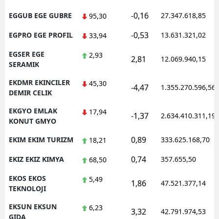
-0,16
EGGUB EGE GUBRE
27.347.618,85
95,30
-0,53
EGPRO EGE PROFIL
13.631.321,02
33,94
EGSER EGE
2,93
2,81
12.069.940,15
SERAMIK
EKDMR EKINCILER
45,30
-4,47
1.355.270.596,56
DEMIR CELIK
EKGYO EMLAK
17,94
-1,37
2.634.410.311,19
KONUT GMYO
0,89
EKIM EKIM TURIZM
333.625.168,70
18,21
0,74
EKIZ EKIZ KIMYA
357.655,50
68,50
EKOS EKOS
5,49
1,86
47.521.377,14
TEKNOLOJI
EKSUN EKSUN
6,23
3,32
42.791.974,53
GIDA