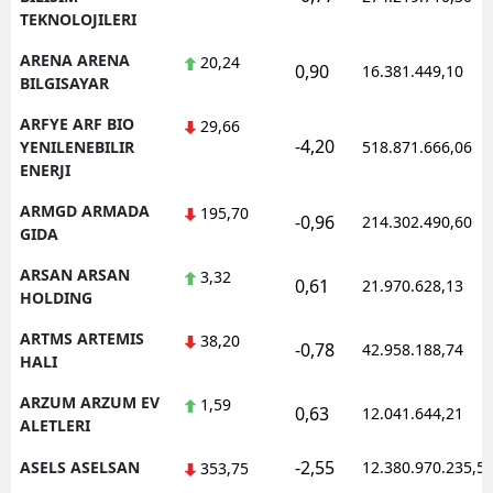
TEKNOLOJILERI
ARENA ARENA
20,24
0,90
16.381.449,10
BILGISAYAR
ARFYE ARF BIO
29,66
-4,20
YENILENEBILIR
518.871.666,06
ENERJI
ARMGD ARMADA
195,70
-0,96
214.302.490,60
GIDA
ARSAN ARSAN
3,32
0,61
21.970.628,13
HOLDING
ARTMS ARTEMIS
38,20
-0,78
42.958.188,74
HALI
ARZUM ARZUM EV
1,59
0,63
12.041.644,21
ALETLERI
-2,55
ASELS ASELSAN
12.380.970.235,5
353,75