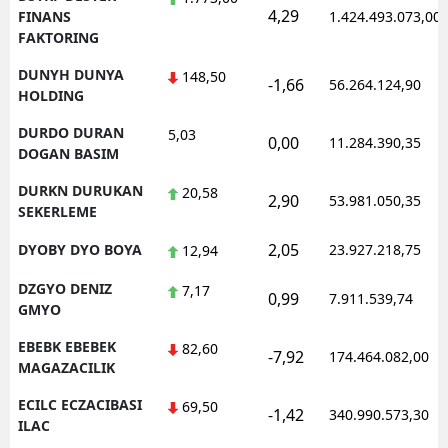
4,29
FINANS
1.424.493.073,00
FAKTORING
DUNYH DUNYA
148,50
-1,66
56.264.124,90
HOLDING
DURDO DURAN
5,03
0,00
11.284.390,35
DOGAN BASIM
DURKN DURUKAN
20,58
2,90
53.981.050,35
SEKERLEME
2,05
DYOBY DYO BOYA
23.927.218,75
12,94
DZGYO DENIZ
7,17
0,99
7.911.539,74
GMYO
EBEBK EBEBEK
82,60
-7,92
174.464.082,00
MAGAZACILIK
ECILC ECZACIBASI
69,50
-1,42
340.990.573,30
ILAC