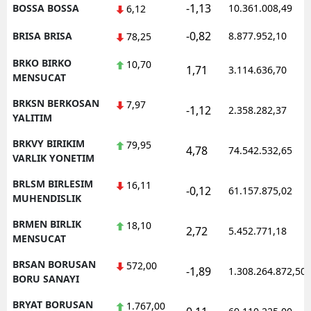
-1,13
BOSSA BOSSA
10.361.008,49
6,12
-0,82
BRISA BRISA
8.877.952,10
78,25
BRKO BIRKO
10,70
1,71
3.114.636,70
MENSUCAT
BRKSN BERKOSAN
7,97
-1,12
2.358.282,37
YALITIM
BRKVY BIRIKIM
79,95
4,78
74.542.532,65
VARLIK YONETIM
BRLSM BIRLESIM
16,11
-0,12
61.157.875,02
MUHENDISLIK
BRMEN BIRLIK
18,10
2,72
5.452.771,18
MENSUCAT
BRSAN BORUSAN
572,00
-1,89
1.308.264.872,50
BORU SANAYI
BRYAT BORUSAN
1.767,00