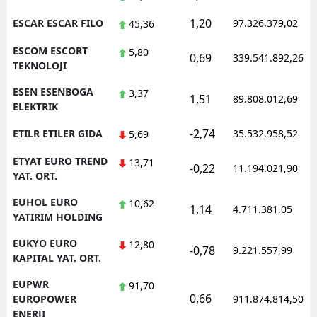
1,20
ESCAR ESCAR FILO
97.326.379,02
45,36
ESCOM ESCORT
5,80
0,69
339.541.892,26
TEKNOLOJI
ESEN ESENBOGA
3,37
1,51
89.808.012,69
ELEKTRIK
-2,74
ETILR ETILER GIDA
35.532.958,52
5,69
ETYAT EURO TREND
13,71
-0,22
11.194.021,90
YAT. ORT.
EUHOL EURO
10,62
1,14
4.711.381,05
YATIRIM HOLDING
EUKYO EURO
12,80
-0,78
9.221.557,99
KAPITAL YAT. ORT.
EUPWR
91,70
0,66
EUROPOWER
911.874.814,50
ENERJI