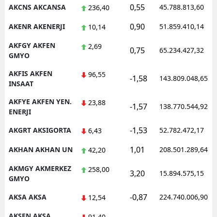
0,55
AKCNS AKCANSA
45.788.813,60
236,40
0,90
AKENR AKENERJI
51.859.410,14
10,14
AKFGY AKFEN
2,69
0,75
65.234.427,32
GMYO
AKFIS AKFEN
96,55
-1,58
143.809.048,65
INSAAT
AKFYE AKFEN YEN.
23,88
-1,57
138.770.544,92
ENERJI
-1,53
AKGRT AKSIGORTA
52.782.472,17
6,43
1,01
AKHAN AKHAN UN
208.501.289,64
42,20
AKMGY AKMERKEZ
258,00
3,20
15.894.575,15
GMYO
-0,87
AKSA AKSA
224.740.006,90
12,54
AKSEN AKSA
91,40