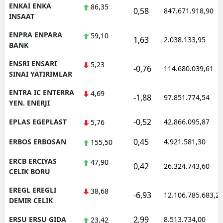
ENKAI ENKA
86,35
0,58
847.671.918,90
INSAAT
ENPRA ENPARA
59,10
1,63
2.038.133,95
BANK
ENSRI ENSARI
5,23
-0,76
114.680.039,61
SINAI YATIRIMLAR
ENTRA IC ENTERRA
4,69
-1,88
97.851.774,54
YEN. ENERJI
-0,52
EPLAS EGEPLAST
42.866.095,87
5,76
0,45
ERBOS ERBOSAN
4.921.581,30
155,50
ERCB ERCIYAS
47,90
0,42
26.324.743,60
CELIK BORU
EREGL EREGLI
38,68
-6,93
12.106.785.683,2
DEMIR CELIK
2,99
ERSU ERSU GIDA
8.513.734,00
23,42