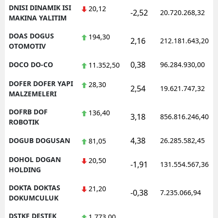
DNISI DINAMIK ISI
20,12
-2,52
20.720.268,32
MAKINA YALITIM
DOAS DOGUS
194,30
2,16
212.181.643,20
OTOMOTIV
0,38
DOCO DO-CO
96.284.930,00
11.352,50
DOFER DOFER YAPI
28,30
2,54
19.621.747,32
MALZEMELERI
DOFRB DOF
136,40
3,18
856.816.246,40
ROBOTIK
4,38
DOGUB DOGUSAN
26.285.582,45
81,05
DOHOL DOGAN
20,50
-1,91
131.554.567,36
HOLDING
DOKTA DOKTAS
21,20
-0,38
7.235.066,94
DOKUMCULUK
DSTKF DESTEK
1.773,00