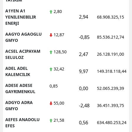
A1YEN A1
2,80
2,94
YENILENEBILIR
68.908.325,15
ENERJI
AAGYO AGAOGLU
12,87
-0,85
85.536.212,74
GMYO
ACSEL ACIPAYAM
128,50
2,47
26.128.191,00
SELULOZ
ADEL ADEL
32,42
9,97
149.318.118,44
KALEMCILIK
ADESE ADESE
0,85
0,00
52.065.239,39
GAYRIMENKUL
ADGYO ADRA
55,00
-2,48
36.451.393,75
GMYO
AEFES ANADOLU
21,58
0,56
634.480.253,24
EFES