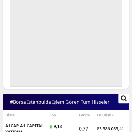
#Borsa İstanbulda İşlem Gören Tüm Hisseler
Hisse
Son
Fark%
En Düşük
A1CAP A1 CAPITAL
9,18
0,77
83.586.085,41
YATIRIM