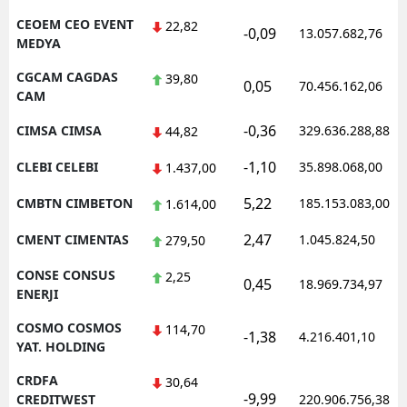
CEOEM CEO EVENT
22,82
-0,09
13.057.682,76
MEDYA
CGCAM CAGDAS
39,80
0,05
70.456.162,06
CAM
-0,36
CIMSA CIMSA
329.636.288,88
44,82
-1,10
CLEBI CELEBI
35.898.068,00
1.437,00
5,22
CMBTN CIMBETON
185.153.083,00
1.614,00
2,47
CMENT CIMENTAS
1.045.824,50
279,50
CONSE CONSUS
2,25
0,45
18.969.734,97
ENERJI
COSMO COSMOS
114,70
-1,38
4.216.401,10
YAT. HOLDING
CRDFA
30,64
-9,99
CREDITWEST
220.906.756,38