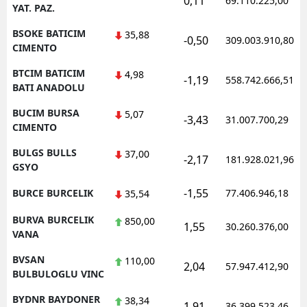
0,11
69.110.225,00
YAT. PAZ.
BSOKE BATICIM
35,88
-0,50
309.003.910,80
CIMENTO
BTCIM BATICIM
4,98
-1,19
558.742.666,51
BATI ANADOLU
BUCIM BURSA
5,07
-3,43
31.007.700,29
CIMENTO
BULGS BULLS
37,00
-2,17
181.928.021,96
GSYO
-1,55
BURCE BURCELIK
77.406.946,18
35,54
BURVA BURCELIK
850,00
1,55
30.260.376,00
VANA
BVSAN
110,00
2,04
57.947.412,90
BULBULOGLU VINC
BYDNR BAYDONER
38,34
1,91
36.399.523,46