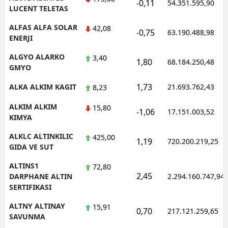
-0,11
54.351.595,90
LUCENT TELETAS
ALFAS ALFA SOLAR
42,08
-0,75
63.190.488,98
ENERJI
ALGYO ALARKO
3,40
1,80
68.184.250,48
GMYO
1,73
ALKA ALKIM KAGIT
21.693.762,43
8,23
ALKIM ALKIM
15,80
-1,06
17.151.003,52
KIMYA
ALKLC ALTINKILIC
425,00
1,19
720.200.219,25
GIDA VE SUT
ALTINS1
72,80
2,45
DARPHANE ALTIN
2.294.160.747,94
SERTIFIKASI
ALTNY ALTINAY
15,91
0,70
217.121.259,65
SAVUNMA