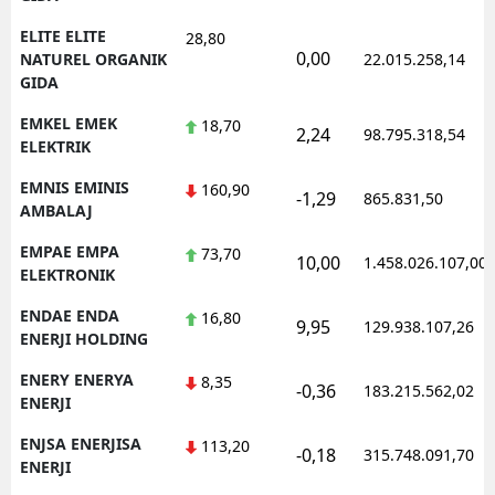
ELITE ELITE
28,80
0,00
NATUREL ORGANIK
22.015.258,14
GIDA
EMKEL EMEK
18,70
2,24
98.795.318,54
ELEKTRIK
EMNIS EMINIS
160,90
-1,29
865.831,50
AMBALAJ
EMPAE EMPA
73,70
10,00
1.458.026.107,00
ELEKTRONIK
ENDAE ENDA
16,80
9,95
129.938.107,26
ENERJI HOLDING
ENERY ENERYA
8,35
-0,36
183.215.562,02
ENERJI
ENJSA ENERJISA
113,20
-0,18
315.748.091,70
ENERJI