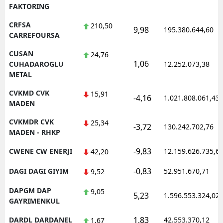
FAKTORING
CRFSA
210,50
9,98
195.380.644,60
CARREFOURSA
CUSAN
24,76
1,06
CUHADAROGLU
12.252.073,38
METAL
CVKMD CVK
15,91
-4,16
1.021.808.061,43
MADEN
CVKMDR CVK
25,34
-3,72
130.242.702,76
MADEN - RHKP
-9,83
CWENE CW ENERJI
12.159.626.735,6
42,20
-0,83
DAGI DAGI GIYIM
52.951.670,71
9,52
DAPGM DAP
9,05
5,23
1.596.553.324,02
GAYRIMENKUL
1,83
DARDL DARDANEL
42.553.370,12
1,67