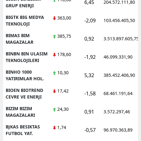
6,45
204.572.111,80
GRUP ENERJI
BIGTK BIG MEDYA
363,00
-2,09
103.456.405,50
TEKNOLOJI
BIMAS BIM
385,75
0,92
3.513.897.605,75
MAGAZALAR
BINBN BIN ULASIM
178,60
-1,92
46.099.331,90
TEKNOLOJILERI
BINHO 1000
10,30
5,32
385.452.406,90
YATIRIMLAR HOL.
BIOEN BIOTREND
17,42
-1,58
68.461.191,64
CEVRE VE ENERJI
BIZIM BIZIM
24,30
0,91
3.572.297,46
MAGAZALARI
BJKAS BESIKTAS
1,74
-0,57
96.970.363,89
FUTBOL YAT.