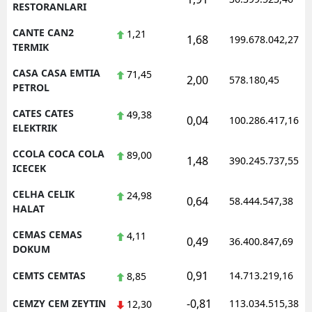
RESTORANLARI
CANTE CAN2
1,21
1,68
199.678.042,27
TERMIK
CASA CASA EMTIA
71,45
2,00
578.180,45
PETROL
CATES CATES
49,38
0,04
100.286.417,16
ELEKTRIK
CCOLA COCA COLA
89,00
1,48
390.245.737,55
ICECEK
CELHA CELIK
24,98
0,64
58.444.547,38
HALAT
CEMAS CEMAS
4,11
0,49
36.400.847,69
DOKUM
0,91
CEMTS CEMTAS
14.713.219,16
8,85
-0,81
CEMZY CEM ZEYTIN
113.034.515,38
12,30