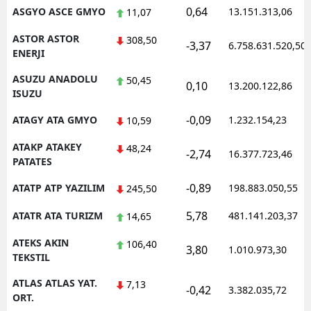
0,64
ASGYO ASCE GMYO
13.151.313,06
11,07
ASTOR ASTOR
308,50
-3,37
6.758.631.520,50
ENERJI
ASUZU ANADOLU
50,45
0,10
13.200.122,86
ISUZU
-0,09
ATAGY ATA GMYO
1.232.154,23
10,59
ATAKP ATAKEY
48,24
-2,74
16.377.723,46
PATATES
-0,89
ATATP ATP YAZILIM
198.883.050,55
245,50
5,78
ATATR ATA TURIZM
481.141.203,37
14,65
ATEKS AKIN
106,40
3,80
1.010.973,30
TEKSTIL
ATLAS ATLAS YAT.
7,13
-0,42
3.382.035,72
ORT.