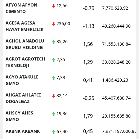
AFYON AFYON
12,56
-0,79
7.770.628,92
CIMENTO
AGESA AGESA
236,00
-1,13
49.260.444,90
HAYAT EMEKLILIK
AGHOL ANADOLU
35,26
1,56
71.553.130,84
GRUBU HOLDING
AGROT AGROTECH
2,35
1,29
33.828.248,20
TEKNOLOJI
AGYO ATAKULE
7,33
0,41
1.486.420,23
GMYO
AHGAZ AHLATCI
32,14
-0,25
45.407.680,74
DOGALGAZ
AHSGY AHES
19,36
1,79
29.155.635,80
GMYO
0,45
AKBNK AKBANK
7.971.197.000,85
67,40