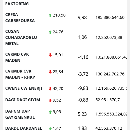
FAKTORING
CRFSA
210,50
9,98
195.380.644,60
CARREFOURSA
CUSAN
24,76
1,06
CUHADAROGLU
12.252.073,38
METAL
CVKMD CVK
15,91
-4,16
1.021.808.061,43
MADEN
CVKMDR CVK
25,34
-3,72
130.242.702,76
MADEN - RHKP
-9,83
CWENE CW ENERJI
12.159.626.735,6
42,20
-0,83
DAGI DAGI GIYIM
52.951.670,71
9,52
DAPGM DAP
9,05
5,23
1.596.553.324,02
GAYRIMENKUL
1,83
DARDL DARDANEL
42.553.370,12
1,67