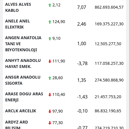
ALVES ALVES
2,12
7,07
862.693.604,57
KABLO
ANELE ANEL
124,90
2,46
169.375.227,30
ELEKTRIK
ANGEN ANATOLIA
9,10
1,00
TANI VE
12.505.277,50
BIYOTEKNOLOJI
ANHYT ANADOLU
111,90
-3,78
117.058.257,30
HAYAT EMEK.
ANSGR ANADOLU
28,60
1,35
274.580.868,90
SIGORTA
ARASE DOGU ARAS
110,40
-1,43
21.457.753,20
ENERJI
-0,10
ARCLK ARCELIK
86.832.190,65
97,90
ARDYZ ARD
77,30
-0,77
BILISIM
274.219.710,30