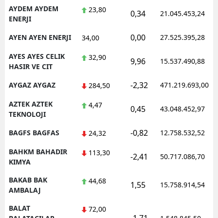
AYDEM AYDEM
23,80
0,34
21.045.453,24
ENERJI
0,00
AYEN AYEN ENERJI
27.525.395,28
34,00
AYES AYES CELIK
32,90
9,96
15.537.490,88
HASIR VE CIT
-2,32
AYGAZ AYGAZ
471.219.693,00
284,50
AZTEK AZTEK
4,47
0,45
43.048.452,97
TEKNOLOJI
-0,82
BAGFS BAGFAS
12.758.532,52
24,32
BAHKM BAHADIR
113,30
-2,41
50.717.086,70
KIMYA
BAKAB BAK
44,68
1,55
15.758.914,54
AMBALAJ
BALAT
72,00