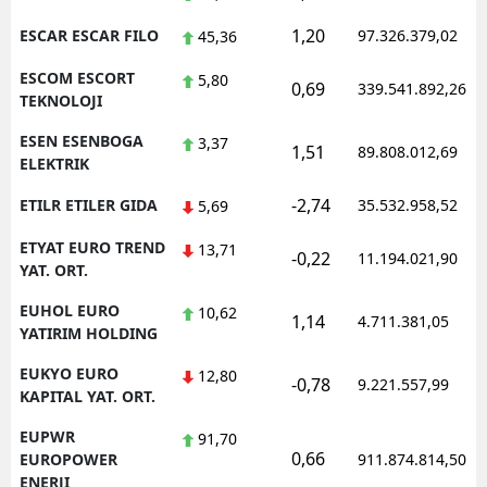
1,20
ESCAR ESCAR FILO
97.326.379,02
45,36
ESCOM ESCORT
5,80
0,69
339.541.892,26
TEKNOLOJI
ESEN ESENBOGA
3,37
1,51
89.808.012,69
ELEKTRIK
-2,74
ETILR ETILER GIDA
35.532.958,52
5,69
ETYAT EURO TREND
13,71
-0,22
11.194.021,90
YAT. ORT.
EUHOL EURO
10,62
1,14
4.711.381,05
YATIRIM HOLDING
EUKYO EURO
12,80
-0,78
9.221.557,99
KAPITAL YAT. ORT.
EUPWR
91,70
0,66
EUROPOWER
911.874.814,50
ENERJI