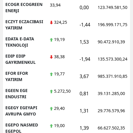
ECOGR ECOGREEN
33,94
0,00
123.749.581,50
ENERJI
ECZYT ECZACIBASI
324,25
-1,44
196.999.171,75
YATIRIM
EDATA E-DATA
19,19
1,53
90.472.910,39
TEKNOLOJI
EDIP EDIP
38,38
-1,94
135.573.300,24
GAYRIMENKUL
EFOR EFOR
19,77
3,67
985.371.910,85
YATIRIM
EGEEN EGE
5.272,50
0,81
39.131.285,00
ENDUSTRI
EGEGY EGEYAPI
29,40
1,31
29.776.579,96
AVRUPA GMYO
EGEPO NASMED
19,00
1,39
66.627.502,35
EGEPOL