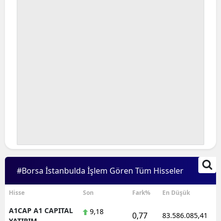
#Borsa İstanbulda İşlem Gören Tüm Hisseler
Hisse
Son
Fark%
En Düşük
A1CAP A1 CAPITAL
9,18
0,77
83.586.085,41
YATIRIM