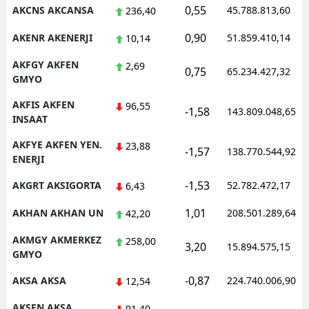
0,55
AKCNS AKCANSA
45.788.813,60
236,40
0,90
AKENR AKENERJI
51.859.410,14
10,14
AKFGY AKFEN
2,69
0,75
65.234.427,32
GMYO
AKFIS AKFEN
96,55
-1,58
143.809.048,65
INSAAT
AKFYE AKFEN YEN.
23,88
-1,57
138.770.544,92
ENERJI
-1,53
AKGRT AKSIGORTA
52.782.472,17
6,43
1,01
AKHAN AKHAN UN
208.501.289,64
42,20
AKMGY AKMERKEZ
258,00
3,20
15.894.575,15
GMYO
-0,87
AKSA AKSA
224.740.006,90
12,54
AKSEN AKSA
91,40