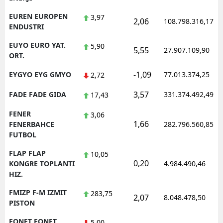
EUREN EUROPEN
3,97
2,06
108.798.316,17
ENDUSTRI
EUYO EURO YAT.
5,90
5,55
27.907.109,90
ORT.
-1,09
EYGYO EYG GMYO
77.013.374,25
2,72
3,57
FADE FADE GIDA
331.374.492,49
17,43
FENER
3,06
1,66
FENERBAHCE
282.796.560,85
FUTBOL
FLAP FLAP
10,05
0,20
KONGRE TOPLANTI
4.984.490,46
HIZ.
FMIZP F-M IZMIT
283,75
2,07
8.048.478,50
PISTON
FONET FONET
5,00