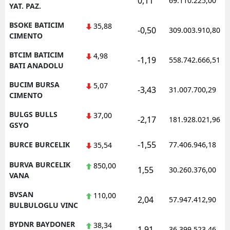
0,11
69.110.225,00
YAT. PAZ.
BSOKE BATICIM
35,88
-0,50
309.003.910,80
CIMENTO
BTCIM BATICIM
4,98
-1,19
558.742.666,51
BATI ANADOLU
BUCIM BURSA
5,07
-3,43
31.007.700,29
CIMENTO
BULGS BULLS
37,00
-2,17
181.928.021,96
GSYO
-1,55
BURCE BURCELIK
77.406.946,18
35,54
BURVA BURCELIK
850,00
1,55
30.260.376,00
VANA
BVSAN
110,00
2,04
57.947.412,90
BULBULOGLU VINC
BYDNR BAYDONER
38,34
1,91
36.399.523,46