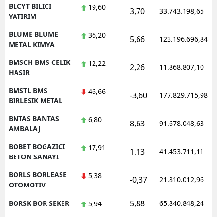
BLCYT BILICI
19,60
3,70
33.743.198,65
YATIRIM
BLUME BLUME
36,20
5,66
123.196.696,84
METAL KIMYA
BMSCH BMS CELIK
12,22
2,26
11.868.807,10
HASIR
BMSTL BMS
46,66
-3,60
177.829.715,98
BIRLESIK METAL
BNTAS BANTAS
6,80
8,63
91.678.048,63
AMBALAJ
BOBET BOGAZICI
17,91
1,13
41.453.711,11
BETON SANAYI
BORLS BORLEASE
5,38
-0,37
21.810.012,96
OTOMOTIV
5,88
BORSK BOR SEKER
65.840.848,24
5,94