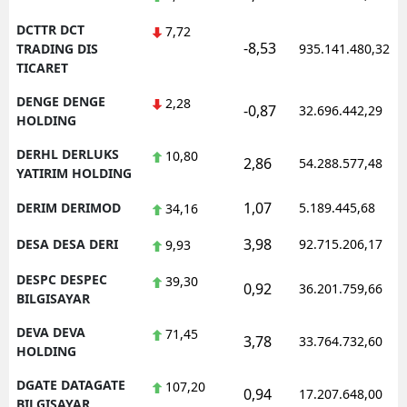
DCTTR DCT
7,72
-8,53
TRADING DIS
935.141.480,32
TICARET
DENGE DENGE
2,28
-0,87
32.696.442,29
HOLDING
DERHL DERLUKS
10,80
2,86
54.288.577,48
YATIRIM HOLDING
1,07
DERIM DERIMOD
5.189.445,68
34,16
3,98
DESA DESA DERI
92.715.206,17
9,93
DESPC DESPEC
39,30
0,92
36.201.759,66
BILGISAYAR
DEVA DEVA
71,45
3,78
33.764.732,60
HOLDING
DGATE DATAGATE
107,20
0,94
17.207.648,00
BILGISAYAR