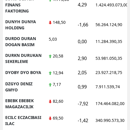
4,29
FINANS
1.424.493.073,00
FAKTORING
DUNYH DUNYA
148,50
-1,66
56.264.124,90
HOLDING
DURDO DURAN
5,03
0,00
11.284.390,35
DOGAN BASIM
DURKN DURUKAN
20,58
2,90
53.981.050,35
SEKERLEME
2,05
DYOBY DYO BOYA
23.927.218,75
12,94
DZGYO DENIZ
7,17
0,99
7.911.539,74
GMYO
EBEBK EBEBEK
82,60
-7,92
174.464.082,00
MAGAZACILIK
ECILC ECZACIBASI
69,50
-1,42
340.990.573,30
ILAC