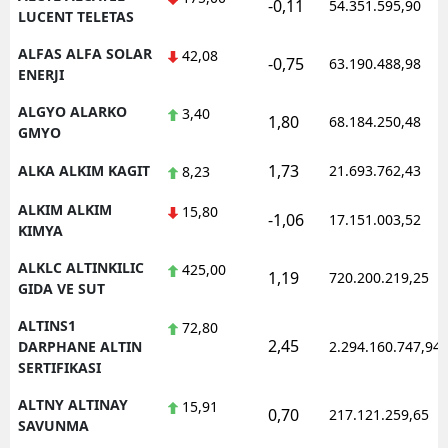
-0,11
54.351.595,90
LUCENT TELETAS
ALFAS ALFA SOLAR
42,08
-0,75
63.190.488,98
ENERJI
ALGYO ALARKO
3,40
1,80
68.184.250,48
GMYO
1,73
ALKA ALKIM KAGIT
21.693.762,43
8,23
ALKIM ALKIM
15,80
-1,06
17.151.003,52
KIMYA
ALKLC ALTINKILIC
425,00
1,19
720.200.219,25
GIDA VE SUT
ALTINS1
72,80
2,45
DARPHANE ALTIN
2.294.160.747,94
SERTIFIKASI
ALTNY ALTINAY
15,91
0,70
217.121.259,65
SAVUNMA