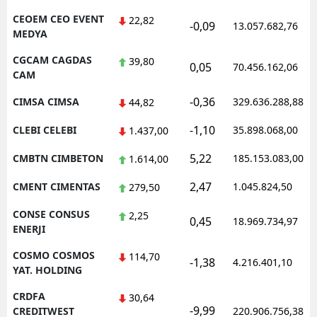
CEOEM CEO EVENT
22,82
-0,09
13.057.682,76
MEDYA
CGCAM CAGDAS
39,80
0,05
70.456.162,06
CAM
-0,36
CIMSA CIMSA
329.636.288,88
44,82
-1,10
CLEBI CELEBI
35.898.068,00
1.437,00
5,22
CMBTN CIMBETON
185.153.083,00
1.614,00
2,47
CMENT CIMENTAS
1.045.824,50
279,50
CONSE CONSUS
2,25
0,45
18.969.734,97
ENERJI
COSMO COSMOS
114,70
-1,38
4.216.401,10
YAT. HOLDING
CRDFA
30,64
-9,99
CREDITWEST
220.906.756,38