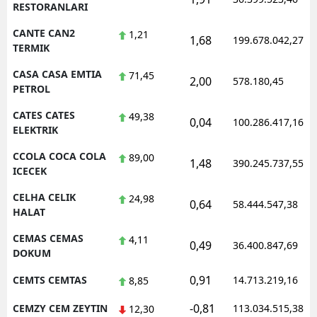
RESTORANLARI
CANTE CAN2
1,21
1,68
199.678.042,27
TERMIK
CASA CASA EMTIA
71,45
2,00
578.180,45
PETROL
CATES CATES
49,38
0,04
100.286.417,16
ELEKTRIK
CCOLA COCA COLA
89,00
1,48
390.245.737,55
ICECEK
CELHA CELIK
24,98
0,64
58.444.547,38
HALAT
CEMAS CEMAS
4,11
0,49
36.400.847,69
DOKUM
0,91
CEMTS CEMTAS
14.713.219,16
8,85
-0,81
CEMZY CEM ZEYTIN
113.034.515,38
12,30