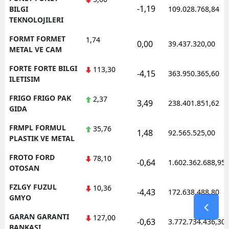
-1,19
BILGI
109.028.768,84
TEKNOLOJILERI
FORMT FORMET
1,74
0,00
39.437.320,00
METAL VE CAM
FORTE FORTE BILGI
113,30
-4,15
363.950.365,60
ILETISIM
FRIGO FRIGO PAK
2,37
3,49
238.401.851,62
GIDA
FRMPL FORMUL
35,76
1,48
92.565.525,00
PLASTIK VE METAL
FROTO FORD
78,10
-0,64
1.602.362.688,95
OTOSAN
FZLGY FUZUL
10,36
-4,43
172.638.488,80
GMYO
GARAN GARANTI
127,00
-0,63
3.772.734.436,30
BANKASI