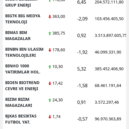
6,45
204.572.111,80
GRUP ENERJI
BIGTK BIG MEDYA
363,00
-2,09
103.456.405,50
TEKNOLOJI
BIMAS BIM
385,75
0,92
3.513.897.605,75
MAGAZALAR
BINBN BIN ULASIM
178,60
-1,92
46.099.331,90
TEKNOLOJILERI
BINHO 1000
10,30
5,32
385.452.406,90
YATIRIMLAR HOL.
BIOEN BIOTREND
17,42
-1,58
68.461.191,64
CEVRE VE ENERJI
BIZIM BIZIM
24,30
0,91
3.572.297,46
MAGAZALARI
BJKAS BESIKTAS
1,74
-0,57
96.970.363,89
FUTBOL YAT.