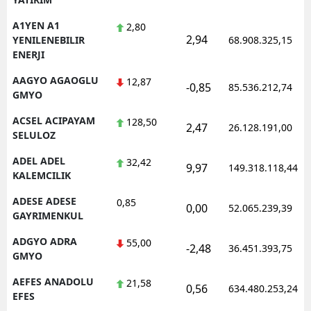
A1YEN A1
2,80
2,94
YENILENEBILIR
68.908.325,15
ENERJI
AAGYO AGAOGLU
12,87
-0,85
85.536.212,74
GMYO
ACSEL ACIPAYAM
128,50
2,47
26.128.191,00
SELULOZ
ADEL ADEL
32,42
9,97
149.318.118,44
KALEMCILIK
ADESE ADESE
0,85
0,00
52.065.239,39
GAYRIMENKUL
ADGYO ADRA
55,00
-2,48
36.451.393,75
GMYO
AEFES ANADOLU
21,58
0,56
634.480.253,24
EFES