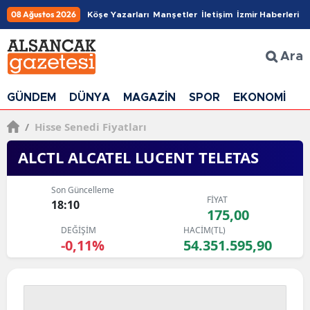
08 Ağustos 2026
Köşe Yazarları
Manşetler
İletişim
İzmir Haberleri
Ara
GÜNDEM
DÜNYA
MAGAZİN
SPOR
EKONOMİ
G
/
Hisse Senedi Fiyatları
ALCTL ALCATEL LUCENT TELETAS
Son Güncelleme
FİYAT
18:10
175,00
DEĞİŞİM
HACİM(TL)
-0,11%
54.351.595,90