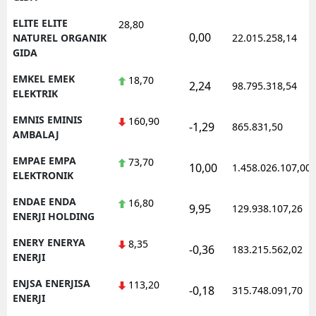
ELITE ELITE
28,80
0,00
NATUREL ORGANIK
22.015.258,14
GIDA
EMKEL EMEK
18,70
2,24
98.795.318,54
ELEKTRIK
EMNIS EMINIS
160,90
-1,29
865.831,50
AMBALAJ
EMPAE EMPA
73,70
10,00
1.458.026.107,00
ELEKTRONIK
ENDAE ENDA
16,80
9,95
129.938.107,26
ENERJI HOLDING
ENERY ENERYA
8,35
-0,36
183.215.562,02
ENERJI
ENJSA ENERJISA
113,20
-0,18
315.748.091,70
ENERJI