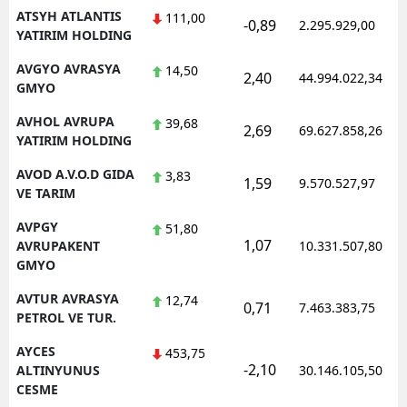
ATSYH ATLANTIS
111,00
-0,89
2.295.929,00
YATIRIM HOLDING
AVGYO AVRASYA
14,50
2,40
44.994.022,34
GMYO
AVHOL AVRUPA
39,68
2,69
69.627.858,26
YATIRIM HOLDING
AVOD A.V.O.D GIDA
3,83
1,59
9.570.527,97
VE TARIM
AVPGY
51,80
1,07
AVRUPAKENT
10.331.507,80
GMYO
AVTUR AVRASYA
12,74
0,71
7.463.383,75
PETROL VE TUR.
AYCES
453,75
-2,10
ALTINYUNUS
30.146.105,50
CESME