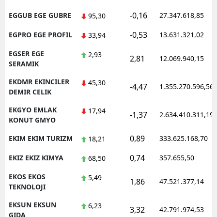
-0,16
EGGUB EGE GUBRE
27.347.618,85
95,30
-0,53
EGPRO EGE PROFIL
13.631.321,02
33,94
EGSER EGE
2,93
2,81
12.069.940,15
SERAMIK
EKDMR EKINCILER
45,30
-4,47
1.355.270.596,56
DEMIR CELIK
EKGYO EMLAK
17,94
-1,37
2.634.410.311,19
KONUT GMYO
0,89
EKIM EKIM TURIZM
333.625.168,70
18,21
0,74
EKIZ EKIZ KIMYA
357.655,50
68,50
EKOS EKOS
5,49
1,86
47.521.377,14
TEKNOLOJI
EKSUN EKSUN
6,23
3,32
42.791.974,53
GIDA