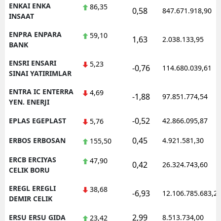
ENKAI ENKA
86,35
0,58
847.671.918,90
INSAAT
ENPRA ENPARA
59,10
1,63
2.038.133,95
BANK
ENSRI ENSARI
5,23
-0,76
114.680.039,61
SINAI YATIRIMLAR
ENTRA IC ENTERRA
4,69
-1,88
97.851.774,54
YEN. ENERJI
-0,52
EPLAS EGEPLAST
42.866.095,87
5,76
0,45
ERBOS ERBOSAN
4.921.581,30
155,50
ERCB ERCIYAS
47,90
0,42
26.324.743,60
CELIK BORU
EREGL EREGLI
38,68
-6,93
12.106.785.683,2
DEMIR CELIK
2,99
ERSU ERSU GIDA
8.513.734,00
23,42