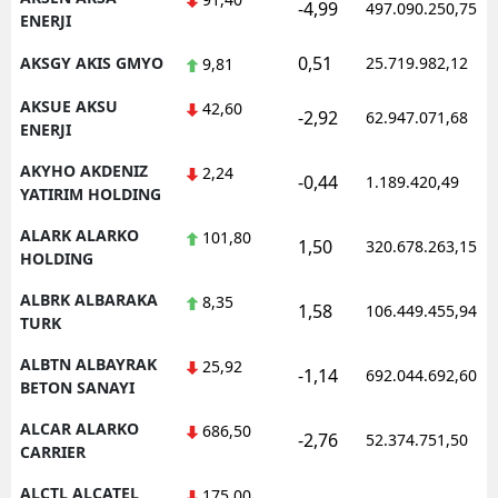
-4,99
497.090.250,75
ENERJI
0,51
AKSGY AKIS GMYO
25.719.982,12
9,81
AKSUE AKSU
42,60
-2,92
62.947.071,68
ENERJI
AKYHO AKDENIZ
2,24
-0,44
1.189.420,49
YATIRIM HOLDING
ALARK ALARKO
101,80
1,50
320.678.263,15
HOLDING
ALBRK ALBARAKA
8,35
1,58
106.449.455,94
TURK
ALBTN ALBAYRAK
25,92
-1,14
692.044.692,60
BETON SANAYI
ALCAR ALARKO
686,50
-2,76
52.374.751,50
CARRIER
ALCTL ALCATEL
175,00