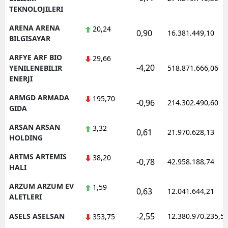
TEKNOLOJILERI
ARENA ARENA
20,24
0,90
16.381.449,10
BILGISAYAR
ARFYE ARF BIO
29,66
-4,20
YENILENEBILIR
518.871.666,06
ENERJI
ARMGD ARMADA
195,70
-0,96
214.302.490,60
GIDA
ARSAN ARSAN
3,32
0,61
21.970.628,13
HOLDING
ARTMS ARTEMIS
38,20
-0,78
42.958.188,74
HALI
ARZUM ARZUM EV
1,59
0,63
12.041.644,21
ALETLERI
-2,55
ASELS ASELSAN
12.380.970.235,5
353,75