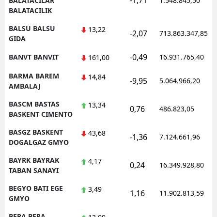
-1,71
BALATACILAR
1.548.845,50
BALATACILIK
BALSU BALSU
13,22
-2,07
713.863.347,85
GIDA
-0,49
BANVT BANVIT
16.931.765,40
161,00
BARMA BAREM
14,84
-9,95
5.064.966,20
AMBALAJ
BASCM BASTAS
13,34
0,76
486.823,05
BASKENT CIMENTO
BASGZ BASKENT
43,68
-1,36
7.124.661,96
DOGALGAZ GMYO
BAYRK BAYRAK
4,17
0,24
16.349.928,80
TABAN SANAYI
BEGYO BATI EGE
3,49
1,16
11.902.813,59
GMYO
BERA BERA