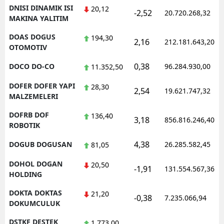
DNISI DINAMIK ISI
20,12
-2,52
20.720.268,32
MAKINA YALITIM
DOAS DOGUS
194,30
2,16
212.181.643,20
OTOMOTIV
0,38
DOCO DO-CO
96.284.930,00
11.352,50
DOFER DOFER YAPI
28,30
2,54
19.621.747,32
MALZEMELERI
DOFRB DOF
136,40
3,18
856.816.246,40
ROBOTIK
4,38
DOGUB DOGUSAN
26.285.582,45
81,05
DOHOL DOGAN
20,50
-1,91
131.554.567,36
HOLDING
DOKTA DOKTAS
21,20
-0,38
7.235.066,94
DOKUMCULUK
DSTKF DESTEK
1.773,00