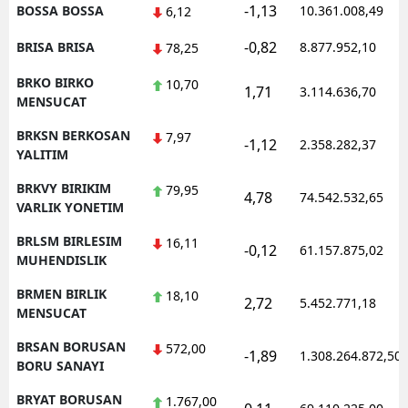
-1,13
BOSSA BOSSA
10.361.008,49
6,12
-0,82
BRISA BRISA
8.877.952,10
78,25
BRKO BIRKO
10,70
1,71
3.114.636,70
MENSUCAT
BRKSN BERKOSAN
7,97
-1,12
2.358.282,37
YALITIM
BRKVY BIRIKIM
79,95
4,78
74.542.532,65
VARLIK YONETIM
BRLSM BIRLESIM
16,11
-0,12
61.157.875,02
MUHENDISLIK
BRMEN BIRLIK
18,10
2,72
5.452.771,18
MENSUCAT
BRSAN BORUSAN
572,00
-1,89
1.308.264.872,50
BORU SANAYI
BRYAT BORUSAN
1.767,00