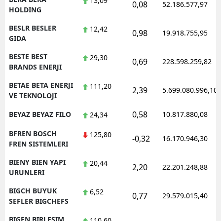
13,09
0,08
52.186.577,97
HOLDING
BESLR BESLER
12,42
0,98
19.918.755,95
GIDA
BESTE BEST
29,30
0,69
228.598.259,82
BRANDS ENERJI
BETAE BETA ENERJI
111,20
2,39
5.699.080.996,10
VE TEKNOLOJI
0,58
BEYAZ BEYAZ FILO
10.817.880,08
24,34
BFREN BOSCH
125,80
-0,32
16.170.946,30
FREN SISTEMLERI
BIENY BIEN YAPI
20,44
2,20
22.201.248,88
URUNLERI
BIGCH BUYUK
6,52
0,77
29.579.015,40
SEFLER BIGCHEFS
BIGEN BIRLESIM
110,60