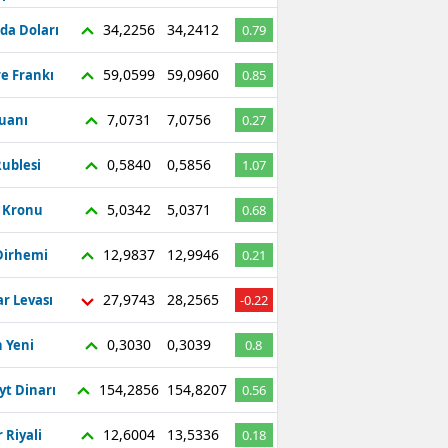
34,2256
34,2412
da Doları
0.79
59,0599
59,0960
re Frankı
0.85
7,0731
7,0756
Yuanı
0.27
0,5840
0,5856
ublesi
1.07
5,0342
5,0371
ç Kronu
0.68
12,9837
12,9946
Dirhemi
0.21
27,9743
28,2565
r Levası
-0.22
0,3030
0,3039
 Yeni
0.8
154,2856
154,8207
yt Dinarı
0.56
12,6004
13,5336
 Riyali
0.18