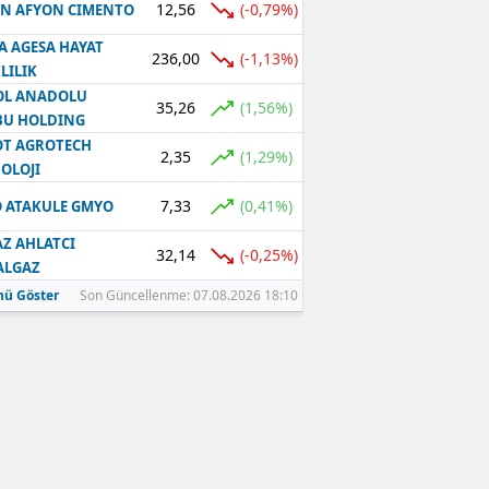
12,56
(-0,79%)
N AFYON CIMENTO
A AGESA HAYAT
236,00
(-1,13%)
LILIK
OL ANADOLU
35,26
(1,56%)
BU HOLDING
T AGROTECH
2,35
(1,29%)
OLOJI
7,33
(0,41%)
 ATAKULE GMYO
Z AHLATCI
32,14
(-0,25%)
ALGAZ
ü Göster
Son Güncellenme: 07.08.2026 18:10