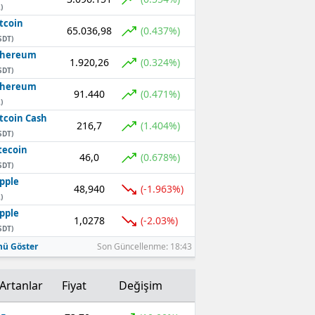
)
tcoin
65.036,98
(0.437%)
SDT)
thereum
1.920,26
(0.324%)
SDT)
thereum
91.440
(0.471%)
)
tcoin Cash
216,7
(1.404%)
SDT)
tecoin
46,0
(0.678%)
SDT)
pple
48,940
(-1.963%)
)
pple
1,0278
(-2.03%)
SDT)
ü Göster
Son Güncellenme: 18:43
Artanlar
Fiyat
Değişim