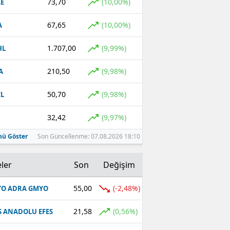
73,70
(10,00%)
E
67,65
(10,00%)
A
1.707,00
(9,99%)
HL
210,50
(9,98%)
A
50,70
(9,98%)
L
32,42
(9,97%)
ü Göster
Son Güncellenme: 07.08.2026 18:10
ler
Son
Değişim
55,00
(-2,48%)
O ADRA GMYO
21,58
(0,56%)
S ANADOLU EFES