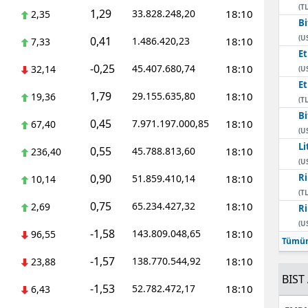
(TL
1,29
33.828.248,20
18:10
2,35
Bi
(U
0,41
1.486.420,23
18:10
7,33
E
-0,25
45.407.680,74
18:10
32,14
(U
E
1,79
29.155.635,80
18:10
19,36
(TL
Bi
0,45
7.971.197.000,85
18:10
67,40
(U
Li
0,55
45.788.813,60
18:10
236,40
(U
0,90
Ri
51.859.410,14
18:10
10,14
(TL
0,75
65.234.427,32
18:10
2,69
Ri
(U
-1,58
143.809.048,65
18:10
96,55
Tümün
-1,57
138.770.544,92
18:10
23,88
BIST 
-1,53
52.782.472,17
18:10
6,43