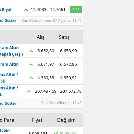
12,7033
12,7061
 Riyali
0.22
ü Göster
Son Güncellenme: 07 Ağustos 18:40
Alış
Satış
ram Altın
6.658,99
6.652,80
Kapalı Çarşı)
6.672,86
6.671,97
ram Altın
ns Altın /
4.350,91
4.350,33
USD
ns Altın /
207.572,78
207.497,69
L
Son Güncellenme: 18:43
ü Göster
to Para
Fiyat
Değişim
tcoin
3.096.151
(0.554%)