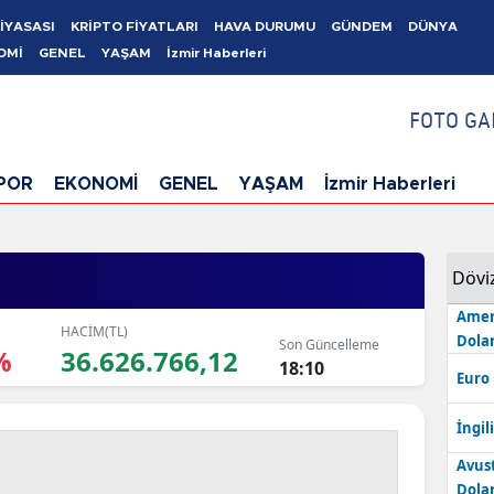
İYASASI
KRİPTO FİYATLARI
HAVA DURUMU
GÜNDEM
DÜNYA
OMİ
GENEL
YAŞAM
İzmir Haberleri
FOTO GA
POR
EKONOMİ
GENEL
YAŞAM
İzmir Haberleri
Dövi
Amer
HACİM(TL)
Dolar
Son Güncelleme
%
36.626.766,12
18:10
Euro
İngili
Avus
Dolar