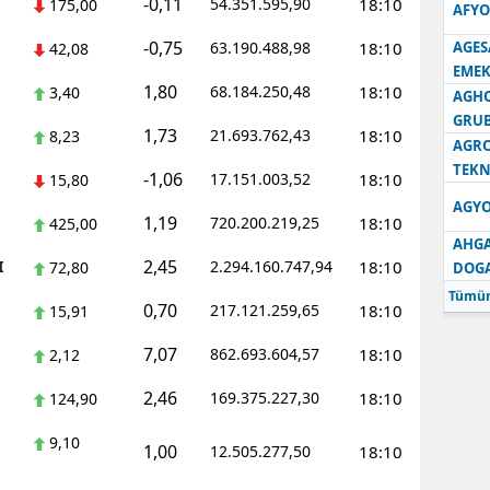
-0,11
54.351.595,90
18:10
175,00
AFYO
-0,75
63.190.488,98
18:10
AGES
42,08
EMEK
1,80
68.184.250,48
18:10
3,40
AGH
GRU
1,73
21.693.762,43
18:10
8,23
AGRO
TEKN
-1,06
17.151.003,52
18:10
15,80
AGYO
1,19
720.200.219,25
18:10
425,00
AHGA
2,45
I
2.294.160.747,94
18:10
72,80
DOG
Tümün
0,70
217.121.259,65
18:10
15,91
7,07
862.693.604,57
18:10
2,12
2,46
169.375.227,30
18:10
124,90
9,10
1,00
12.505.277,50
18:10