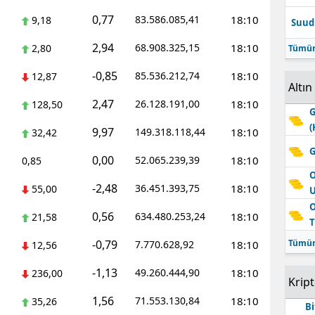
0,77
83.586.085,41
18:10
9,18
Suudi
2,94
68.908.325,15
18:10
2,80
Tümün
-0,85
85.536.212,74
18:10
12,87
Altın
2,47
26.128.191,00
18:10
128,50
G
(
9,97
149.318.118,44
18:10
32,42
G
0,00
52.065.239,39
18:10
0,85
O
-2,48
36.451.393,75
18:10
55,00
O
0,56
634.480.253,24
18:10
21,58
T
-0,79
Tümün
7.770.628,92
18:10
12,56
-1,13
49.260.444,90
18:10
236,00
Krip
1,56
71.553.130,84
18:10
35,26
Bi