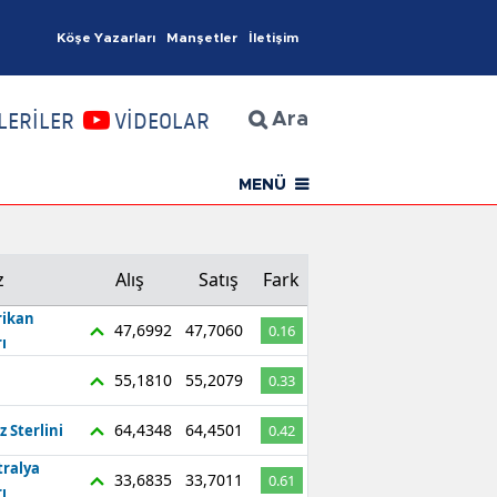
Köşe Yazarları
Manşetler
İletişim
İzmir Haberleri
LERİLER
VİDEOLAR
Ara
MENÜ
z
Alış
Satış
Fark
ikan
47,6992
47,7060
0.16
ı
55,1810
55,2079
0.33
64,4348
64,4501
z Sterlini
0.42
tralya
33,6835
33,7011
0.61
ı