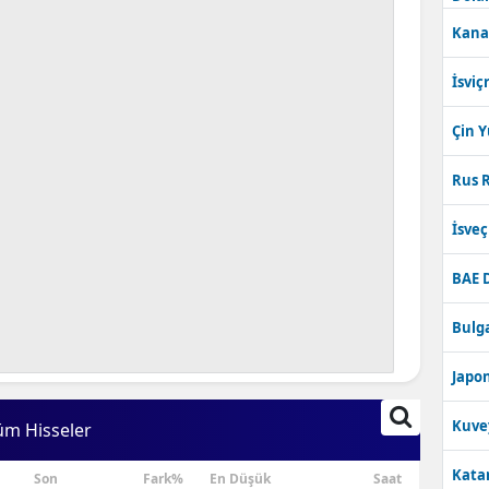
Kana
İsviç
Çin 
Rus R
İsve
BAE 
Bulga
Japon
Kuve
üm Hisseler
Katar
Son
Fark%
En Düşük
Saat