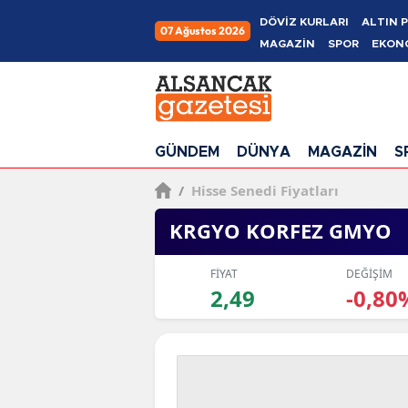
DÖVİZ KURLARI
ALTIN P
07 Ağustos 2026
MAGAZİN
SPOR
EKON
GÜNDEM
DÜNYA
MAGAZİN
S
/
Hisse Senedi Fiyatları
KRGYO KORFEZ GMYO
FİYAT
DEĞİŞİM
2,49
-0,80