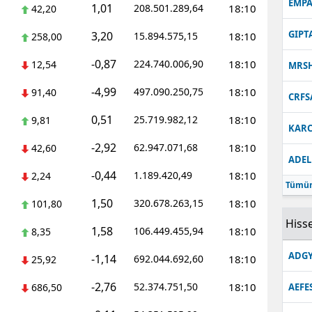
EMPA
1,01
208.501.289,64
18:10
42,20
GIPT
3,20
15.894.575,15
18:10
258,00
-0,87
224.740.006,90
18:10
12,54
MRS
-4,99
497.090.250,75
18:10
91,40
CRFS
0,51
25.719.982,12
18:10
9,81
KARC
-2,92
62.947.071,68
18:10
42,60
ADEL
-0,44
1.189.420,49
18:10
2,24
Tümün
1,50
320.678.263,15
18:10
101,80
Hisse
1,58
106.449.455,94
18:10
8,35
ADGY
-1,14
692.044.692,60
18:10
25,92
-2,76
52.374.751,50
18:10
686,50
AEFE