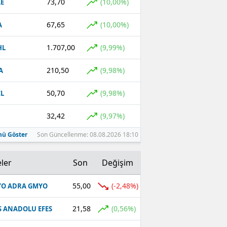
73,70
(10,00%)
E
67,65
(10,00%)
A
1.707,00
(9,99%)
HL
210,50
(9,98%)
A
50,70
(9,98%)
L
32,42
(9,97%)
ü Göster
Son Güncellenme: 08.08.2026 18:10
ler
Son
Değişim
55,00
(-2,48%)
O ADRA GMYO
21,58
(0,56%)
S ANADOLU EFES