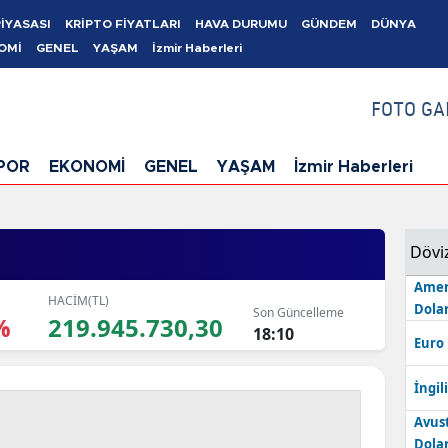
PİYASASI
KRİPTO FİYATLARI
HAVA DURUMU
GÜNDEM
DÜNYA
OMİ
GENEL
YAŞAM
İzmir Haberleri
FOTO GA
POR
EKONOMİ
GENEL
YAŞAM
İzmir Haberleri
Dövi
Amer
HACİM(TL)
Dolar
Son Güncelleme
%
219.945.730,30
18:10
Euro
İngili
Avus
Dolar