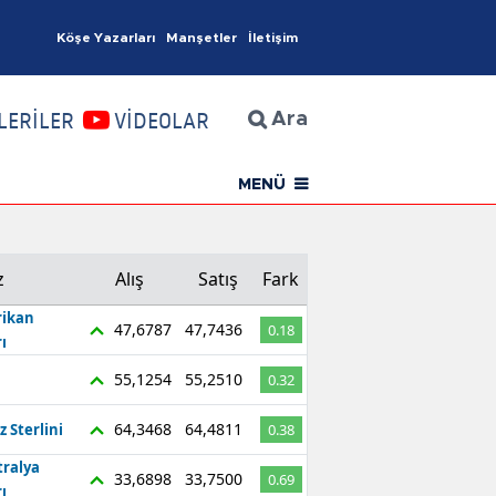
Köşe Yazarları
Manşetler
İletişim
İzmir Haberleri
LERİLER
VİDEOLAR
Ara
MENÜ
z
Alış
Satış
Fark
ikan
47,6787
47,7436
0.18
ı
55,1254
55,2510
0.32
64,3468
64,4811
z Sterlini
0.38
tralya
33,6898
33,7500
0.69
ı