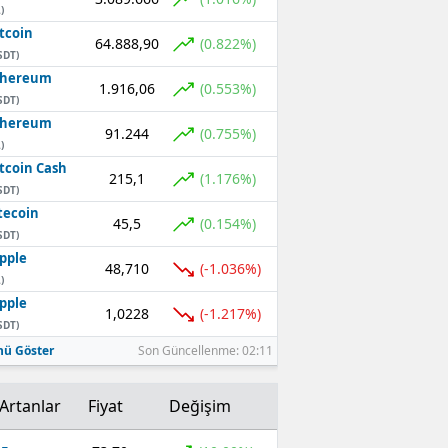
)
tcoin
64.888,90
(0.822%)
SDT)
thereum
1.916,06
(0.553%)
SDT)
thereum
91.244
(0.755%)
)
tcoin Cash
215,1
(1.176%)
SDT)
tecoin
45,5
(0.154%)
SDT)
pple
48,710
(-1.036%)
)
pple
1,0228
(-1.217%)
SDT)
ü Göster
Son Güncellenme: 02:11
Artanlar
Fiyat
Değişim