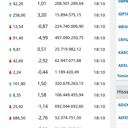
EMPA
1,01
208.501.289,64
18:10
42,20
GIPT
3,20
15.894.575,15
18:10
258,00
-0,87
224.740.006,90
18:10
12,54
MRS
-4,99
497.090.250,75
18:10
91,40
CRFS
0,51
25.719.982,12
18:10
9,81
KARC
-2,92
62.947.071,68
18:10
42,60
ADEL
-0,44
1.189.420,49
18:10
2,24
Tümün
1,50
320.678.263,15
18:10
101,80
Hisse
1,58
106.449.455,94
18:10
8,35
ADGY
-1,14
692.044.692,60
18:10
25,92
-2,76
52.374.751,50
18:10
686,50
AEFE