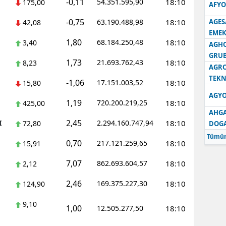
-0,11
54.351.595,90
18:10
175,00
AFYO
-0,75
63.190.488,98
18:10
AGES
42,08
EMEK
1,80
68.184.250,48
18:10
3,40
AGH
GRU
1,73
21.693.762,43
18:10
8,23
AGRO
TEKN
-1,06
17.151.003,52
18:10
15,80
AGYO
1,19
720.200.219,25
18:10
425,00
AHGA
2,45
I
2.294.160.747,94
18:10
72,80
DOG
Tümün
0,70
217.121.259,65
18:10
15,91
7,07
862.693.604,57
18:10
2,12
2,46
169.375.227,30
18:10
124,90
9,10
1,00
12.505.277,50
18:10