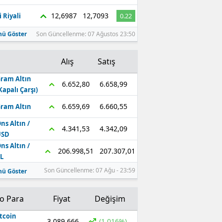
12,6987
12,7093
 Riyali
0.22
ü Göster
Son Güncellenme: 07 Ağustos 23:50
Alış
Satış
ram Altın
6.658,99
6.652,80
Kapalı Çarşı)
6.660,55
6.659,69
ram Altın
ns Altın /
4.342,09
4.341,53
USD
ns Altın /
207.307,01
206.998,51
L
Son Güncellenme: 07 Ağu - 23:59
ü Göster
to Para
Fiyat
Değişim
tcoin
3.089.666
(1.016%)