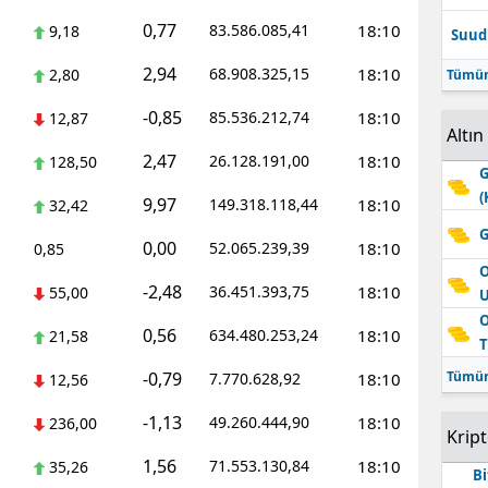
0,77
83.586.085,41
18:10
9,18
Suudi
2,94
68.908.325,15
18:10
2,80
Tümün
-0,85
85.536.212,74
18:10
12,87
Altın
2,47
26.128.191,00
18:10
128,50
G
(
9,97
149.318.118,44
18:10
32,42
G
0,00
52.065.239,39
18:10
0,85
O
-2,48
36.451.393,75
18:10
55,00
O
0,56
634.480.253,24
18:10
21,58
T
-0,79
Tümün
7.770.628,92
18:10
12,56
-1,13
49.260.444,90
18:10
236,00
Krip
1,56
71.553.130,84
18:10
35,26
Bi