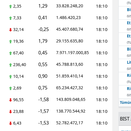
(TL
1,29
33.828.248,20
18:10
2,35
Bi
(U
0,41
1.486.420,23
18:10
7,33
E
-0,25
45.407.680,74
18:10
32,14
(U
E
1,79
29.155.635,80
18:10
19,36
(TL
Bi
0,45
7.971.197.000,85
18:10
67,40
(U
Li
0,55
45.788.813,60
18:10
236,40
(U
0,90
Ri
51.859.410,14
18:10
10,14
(TL
0,75
65.234.427,32
18:10
2,69
Ri
(U
-1,58
143.809.048,65
18:10
96,55
Tümün
-1,57
138.770.544,92
18:10
23,88
BIST 
-1,53
52.782.472,17
18:10
6,43