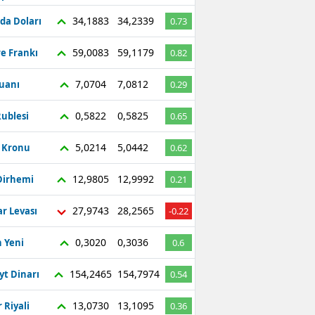
34,1883
34,2339
da Doları
0.73
59,0083
59,1179
re Frankı
0.82
7,0704
7,0812
Yuanı
0.29
0,5822
0,5825
ublesi
0.65
5,0214
5,0442
ç Kronu
0.62
12,9805
12,9992
Dirhemi
0.21
27,9743
28,2565
r Levası
-0.22
0,3020
0,3036
 Yeni
0.6
154,2465
154,7974
yt Dinarı
0.54
13,0730
13,1095
 Riyali
0.36