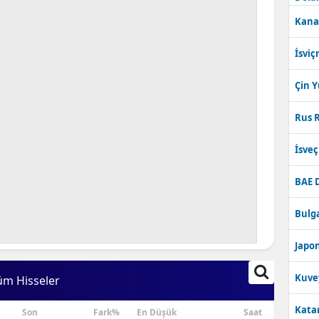
Kana
İsviç
Çin 
Rus R
İsve
BAE 
Bulga
Japon
Kuve
üm Hisseler
Katar
Son
Fark%
En Düşük
Saat