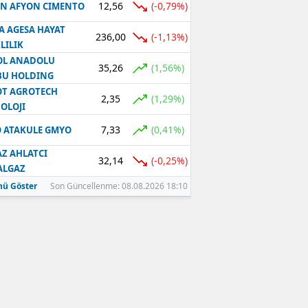
12,56
(-0,79%)
N AFYON CIMENTO
A AGESA HAYAT
236,00
(-1,13%)
LILIK
OL ANADOLU
35,26
(1,56%)
BU HOLDING
T AGROTECH
2,35
(1,29%)
OLOJI
7,33
(0,41%)
 ATAKULE GMYO
Z AHLATCI
32,14
(-0,25%)
ALGAZ
ü Göster
Son Güncellenme: 08.08.2026 18:10