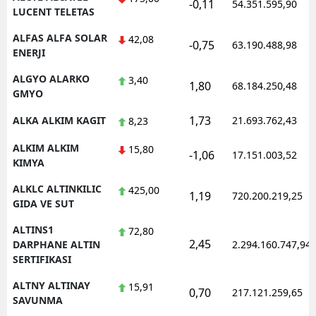
-0,11
54.351.595,90
LUCENT TELETAS
ALFAS ALFA SOLAR
42,08
-0,75
63.190.488,98
ENERJI
ALGYO ALARKO
3,40
1,80
68.184.250,48
GMYO
1,73
ALKA ALKIM KAGIT
21.693.762,43
8,23
ALKIM ALKIM
15,80
-1,06
17.151.003,52
KIMYA
ALKLC ALTINKILIC
425,00
1,19
720.200.219,25
GIDA VE SUT
ALTINS1
72,80
2,45
DARPHANE ALTIN
2.294.160.747,94
SERTIFIKASI
ALTNY ALTINAY
15,91
0,70
217.121.259,65
SAVUNMA