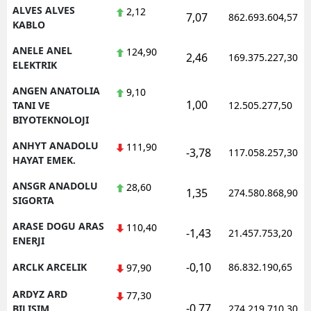
ALVES ALVES
2,12
7,07
862.693.604,57
KABLO
ANELE ANEL
124,90
2,46
169.375.227,30
ELEKTRIK
ANGEN ANATOLIA
9,10
1,00
TANI VE
12.505.277,50
BIYOTEKNOLOJI
ANHYT ANADOLU
111,90
-3,78
117.058.257,30
HAYAT EMEK.
ANSGR ANADOLU
28,60
1,35
274.580.868,90
SIGORTA
ARASE DOGU ARAS
110,40
-1,43
21.457.753,20
ENERJI
-0,10
ARCLK ARCELIK
86.832.190,65
97,90
ARDYZ ARD
77,30
-0,77
BILISIM
274.219.710,30