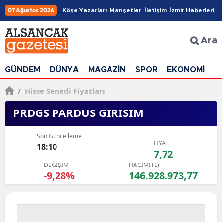
07 Ağustos 2026
Köşe Yazarları
Manşetler
İletişim
İzmir Haberleri
Ara
GÜNDEM
DÜNYA
MAGAZİN
SPOR
EKONOMİ
G
/
Hisse Senedi Fiyatları
PRDGS PARDUS GIRISIM
Son Güncelleme
FİYAT
18:10
7,72
DEĞİŞİM
HACİM(TL)
-9,28%
146.928.973,77