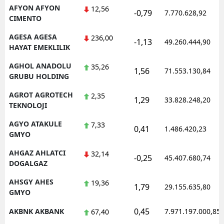
AFYON AFYON
12,56
-0,79
7.770.628,92
CIMENTO
AGESA AGESA
236,00
-1,13
49.260.444,90
HAYAT EMEKLILIK
AGHOL ANADOLU
35,26
1,56
71.553.130,84
GRUBU HOLDING
AGROT AGROTECH
2,35
1,29
33.828.248,20
TEKNOLOJI
AGYO ATAKULE
7,33
0,41
1.486.420,23
GMYO
AHGAZ AHLATCI
32,14
-0,25
45.407.680,74
DOGALGAZ
AHSGY AHES
19,36
1,79
29.155.635,80
GMYO
0,45
AKBNK AKBANK
7.971.197.000,85
67,40