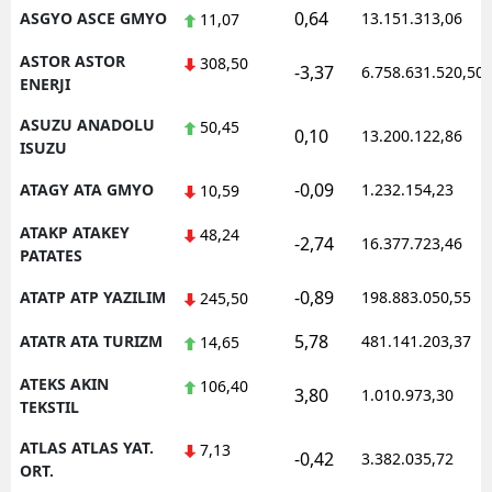
0,64
ASGYO ASCE GMYO
13.151.313,06
11,07
ASTOR ASTOR
308,50
-3,37
6.758.631.520,50
ENERJI
ASUZU ANADOLU
50,45
0,10
13.200.122,86
ISUZU
-0,09
ATAGY ATA GMYO
1.232.154,23
10,59
ATAKP ATAKEY
48,24
-2,74
16.377.723,46
PATATES
-0,89
ATATP ATP YAZILIM
198.883.050,55
245,50
5,78
ATATR ATA TURIZM
481.141.203,37
14,65
ATEKS AKIN
106,40
3,80
1.010.973,30
TEKSTIL
ATLAS ATLAS YAT.
7,13
-0,42
3.382.035,72
ORT.