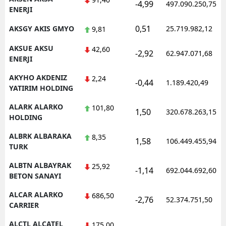
-4,99
497.090.250,75
ENERJI
0,51
AKSGY AKIS GMYO
25.719.982,12
9,81
AKSUE AKSU
42,60
-2,92
62.947.071,68
ENERJI
AKYHO AKDENIZ
2,24
-0,44
1.189.420,49
YATIRIM HOLDING
ALARK ALARKO
101,80
1,50
320.678.263,15
HOLDING
ALBRK ALBARAKA
8,35
1,58
106.449.455,94
TURK
ALBTN ALBAYRAK
25,92
-1,14
692.044.692,60
BETON SANAYI
ALCAR ALARKO
686,50
-2,76
52.374.751,50
CARRIER
ALCTL ALCATEL
175,00