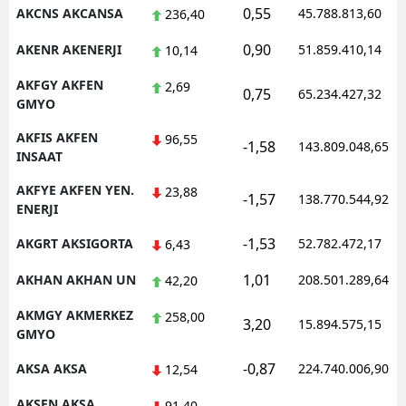
0,55
AKCNS AKCANSA
45.788.813,60
236,40
0,90
AKENR AKENERJI
51.859.410,14
10,14
AKFGY AKFEN
2,69
0,75
65.234.427,32
GMYO
AKFIS AKFEN
96,55
-1,58
143.809.048,65
INSAAT
AKFYE AKFEN YEN.
23,88
-1,57
138.770.544,92
ENERJI
-1,53
AKGRT AKSIGORTA
52.782.472,17
6,43
1,01
AKHAN AKHAN UN
208.501.289,64
42,20
AKMGY AKMERKEZ
258,00
3,20
15.894.575,15
GMYO
-0,87
AKSA AKSA
224.740.006,90
12,54
AKSEN AKSA
91,40