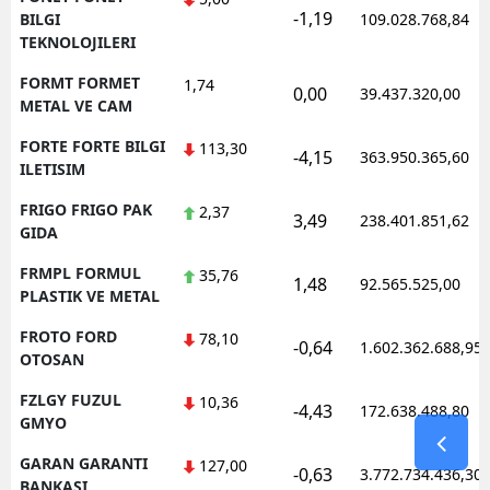
-1,19
BILGI
109.028.768,84
TEKNOLOJILERI
FORMT FORMET
1,74
0,00
39.437.320,00
METAL VE CAM
FORTE FORTE BILGI
113,30
-4,15
363.950.365,60
ILETISIM
FRIGO FRIGO PAK
2,37
3,49
238.401.851,62
GIDA
FRMPL FORMUL
35,76
1,48
92.565.525,00
PLASTIK VE METAL
FROTO FORD
78,10
-0,64
1.602.362.688,95
OTOSAN
FZLGY FUZUL
10,36
-4,43
172.638.488,80
GMYO
GARAN GARANTI
127,00
-0,63
3.772.734.436,30
BANKASI