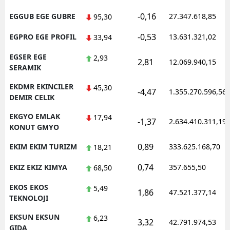
-0,16
EGGUB EGE GUBRE
27.347.618,85
95,30
-0,53
EGPRO EGE PROFIL
13.631.321,02
33,94
EGSER EGE
2,93
2,81
12.069.940,15
SERAMIK
EKDMR EKINCILER
45,30
-4,47
1.355.270.596,56
DEMIR CELIK
EKGYO EMLAK
17,94
-1,37
2.634.410.311,19
KONUT GMYO
0,89
EKIM EKIM TURIZM
333.625.168,70
18,21
0,74
EKIZ EKIZ KIMYA
357.655,50
68,50
EKOS EKOS
5,49
1,86
47.521.377,14
TEKNOLOJI
EKSUN EKSUN
6,23
3,32
42.791.974,53
GIDA