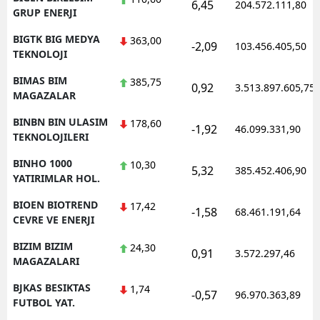
6,45
204.572.111,80
GRUP ENERJI
BIGTK BIG MEDYA
363,00
-2,09
103.456.405,50
TEKNOLOJI
BIMAS BIM
385,75
0,92
3.513.897.605,75
MAGAZALAR
BINBN BIN ULASIM
178,60
-1,92
46.099.331,90
TEKNOLOJILERI
BINHO 1000
10,30
5,32
385.452.406,90
YATIRIMLAR HOL.
BIOEN BIOTREND
17,42
-1,58
68.461.191,64
CEVRE VE ENERJI
BIZIM BIZIM
24,30
0,91
3.572.297,46
MAGAZALARI
BJKAS BESIKTAS
1,74
-0,57
96.970.363,89
FUTBOL YAT.