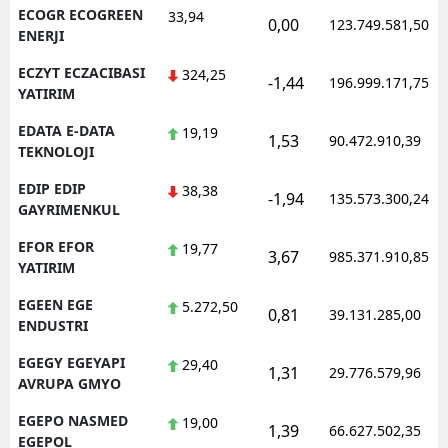
ECOGR ECOGREEN
33,94
0,00
123.749.581,50
ENERJI
ECZYT ECZACIBASI
324,25
-1,44
196.999.171,75
YATIRIM
EDATA E-DATA
19,19
1,53
90.472.910,39
TEKNOLOJI
EDIP EDIP
38,38
-1,94
135.573.300,24
GAYRIMENKUL
EFOR EFOR
19,77
3,67
985.371.910,85
YATIRIM
EGEEN EGE
5.272,50
0,81
39.131.285,00
ENDUSTRI
EGEGY EGEYAPI
29,40
1,31
29.776.579,96
AVRUPA GMYO
EGEPO NASMED
19,00
1,39
66.627.502,35
EGEPOL