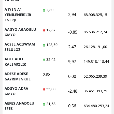
A1YEN A1
2,80
2,94
YENILENEBILIR
68.908.325,15
ENERJI
AAGYO AGAOGLU
12,87
-0,85
85.536.212,74
GMYO
ACSEL ACIPAYAM
128,50
2,47
26.128.191,00
SELULOZ
ADEL ADEL
32,42
9,97
149.318.118,44
KALEMCILIK
ADESE ADESE
0,85
0,00
52.065.239,39
GAYRIMENKUL
ADGYO ADRA
55,00
-2,48
36.451.393,75
GMYO
AEFES ANADOLU
21,58
0,56
634.480.253,24
EFES