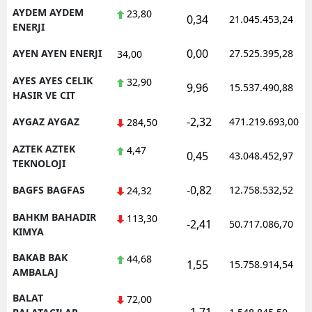
AYDEM AYDEM
23,80
0,34
21.045.453,24
ENERJI
0,00
AYEN AYEN ENERJI
27.525.395,28
34,00
AYES AYES CELIK
32,90
9,96
15.537.490,88
HASIR VE CIT
-2,32
AYGAZ AYGAZ
471.219.693,00
284,50
AZTEK AZTEK
4,47
0,45
43.048.452,97
TEKNOLOJI
-0,82
BAGFS BAGFAS
12.758.532,52
24,32
BAHKM BAHADIR
113,30
-2,41
50.717.086,70
KIMYA
BAKAB BAK
44,68
1,55
15.758.914,54
AMBALAJ
BALAT
72,00