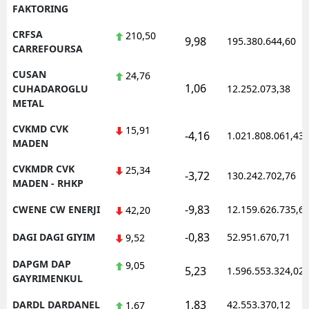
FAKTORING
CRFSA
210,50
9,98
195.380.644,60
CARREFOURSA
CUSAN
24,76
1,06
CUHADAROGLU
12.252.073,38
METAL
CVKMD CVK
15,91
-4,16
1.021.808.061,43
MADEN
CVKMDR CVK
25,34
-3,72
130.242.702,76
MADEN - RHKP
-9,83
CWENE CW ENERJI
12.159.626.735,6
42,20
-0,83
DAGI DAGI GIYIM
52.951.670,71
9,52
DAPGM DAP
9,05
5,23
1.596.553.324,02
GAYRIMENKUL
1,83
DARDL DARDANEL
42.553.370,12
1,67