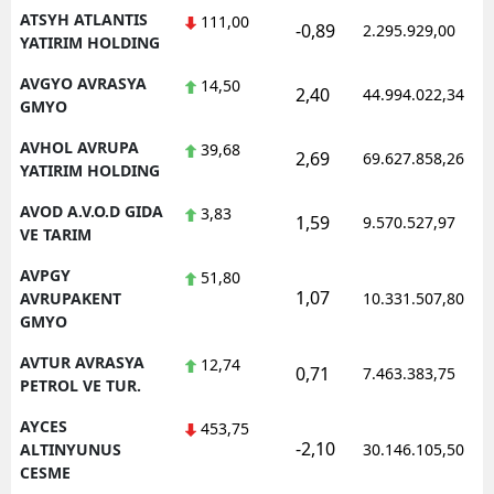
ATSYH ATLANTIS
111,00
-0,89
2.295.929,00
YATIRIM HOLDING
AVGYO AVRASYA
14,50
2,40
44.994.022,34
GMYO
AVHOL AVRUPA
39,68
2,69
69.627.858,26
YATIRIM HOLDING
AVOD A.V.O.D GIDA
3,83
1,59
9.570.527,97
VE TARIM
AVPGY
51,80
1,07
AVRUPAKENT
10.331.507,80
GMYO
AVTUR AVRASYA
12,74
0,71
7.463.383,75
PETROL VE TUR.
AYCES
453,75
-2,10
ALTINYUNUS
30.146.105,50
CESME