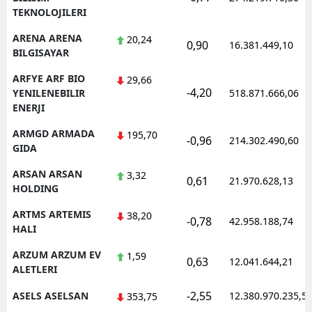
TEKNOLOJILERI
ARENA ARENA
20,24
0,90
16.381.449,10
BILGISAYAR
ARFYE ARF BIO
29,66
-4,20
YENILENEBILIR
518.871.666,06
ENERJI
ARMGD ARMADA
195,70
-0,96
214.302.490,60
GIDA
ARSAN ARSAN
3,32
0,61
21.970.628,13
HOLDING
ARTMS ARTEMIS
38,20
-0,78
42.958.188,74
HALI
ARZUM ARZUM EV
1,59
0,63
12.041.644,21
ALETLERI
-2,55
ASELS ASELSAN
12.380.970.235,5
353,75