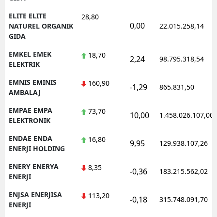
ELITE ELITE
28,80
0,00
NATUREL ORGANIK
22.015.258,14
GIDA
EMKEL EMEK
18,70
2,24
98.795.318,54
ELEKTRIK
EMNIS EMINIS
160,90
-1,29
865.831,50
AMBALAJ
EMPAE EMPA
73,70
10,00
1.458.026.107,00
ELEKTRONIK
ENDAE ENDA
16,80
9,95
129.938.107,26
ENERJI HOLDING
ENERY ENERYA
8,35
-0,36
183.215.562,02
ENERJI
ENJSA ENERJISA
113,20
-0,18
315.748.091,70
ENERJI