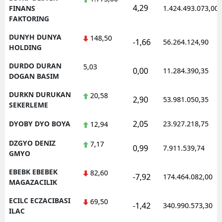
4,29
FINANS
1.424.493.073,00
FAKTORING
DUNYH DUNYA
148,50
-1,66
56.264.124,90
HOLDING
DURDO DURAN
5,03
0,00
11.284.390,35
DOGAN BASIM
DURKN DURUKAN
20,58
2,90
53.981.050,35
SEKERLEME
2,05
DYOBY DYO BOYA
23.927.218,75
12,94
DZGYO DENIZ
7,17
0,99
7.911.539,74
GMYO
EBEBK EBEBEK
82,60
-7,92
174.464.082,00
MAGAZACILIK
ECILC ECZACIBASI
69,50
-1,42
340.990.573,30
ILAC