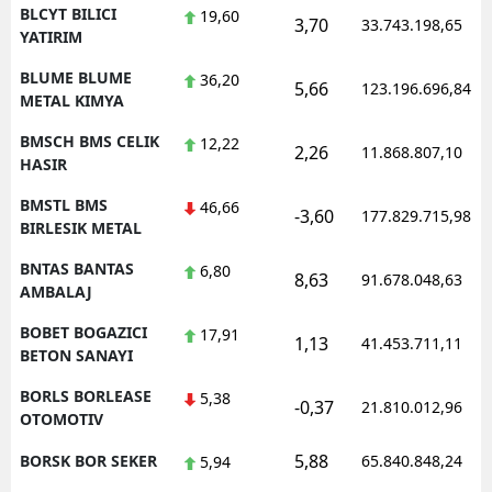
BLCYT BILICI
19,60
3,70
33.743.198,65
YATIRIM
BLUME BLUME
36,20
5,66
123.196.696,84
METAL KIMYA
BMSCH BMS CELIK
12,22
2,26
11.868.807,10
HASIR
BMSTL BMS
46,66
-3,60
177.829.715,98
BIRLESIK METAL
BNTAS BANTAS
6,80
8,63
91.678.048,63
AMBALAJ
BOBET BOGAZICI
17,91
1,13
41.453.711,11
BETON SANAYI
BORLS BORLEASE
5,38
-0,37
21.810.012,96
OTOMOTIV
5,88
BORSK BOR SEKER
65.840.848,24
5,94