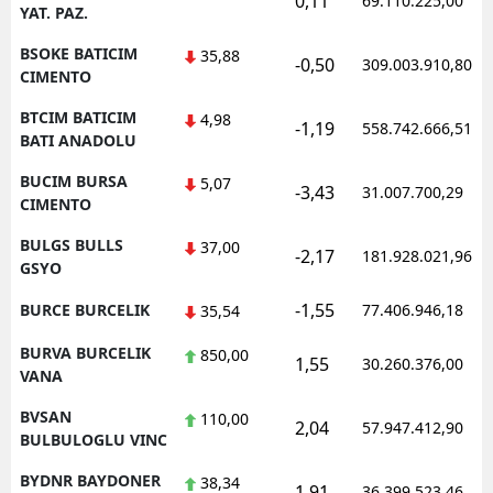
0,11
69.110.225,00
YAT. PAZ.
BSOKE BATICIM
35,88
-0,50
309.003.910,80
CIMENTO
BTCIM BATICIM
4,98
-1,19
558.742.666,51
BATI ANADOLU
BUCIM BURSA
5,07
-3,43
31.007.700,29
CIMENTO
BULGS BULLS
37,00
-2,17
181.928.021,96
GSYO
-1,55
BURCE BURCELIK
77.406.946,18
35,54
BURVA BURCELIK
850,00
1,55
30.260.376,00
VANA
BVSAN
110,00
2,04
57.947.412,90
BULBULOGLU VINC
BYDNR BAYDONER
38,34
1,91
36.399.523,46