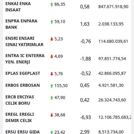
ENKAI ENKA
86,35
0,58
847.671.918,90
INSAAT
ENPRA ENPARA
59,10
1,63
2.038.133,95
BANK
ENSRI ENSARI
5,23
-0,76
114.680.039,61
SINAI YATIRIMLAR
ENTRA IC ENTERRA
4,69
-1,88
97.851.774,54
YEN. ENERJI
-0,52
EPLAS EGEPLAST
42.866.095,87
5,76
0,45
ERBOS ERBOSAN
4.921.581,30
155,50
ERCB ERCIYAS
47,90
0,42
26.324.743,60
CELIK BORU
EREGL EREGLI
38,68
-6,93
12.106.785.683,2
DEMIR CELIK
2,99
ERSU ERSU GIDA
8.513.734,00
23,42