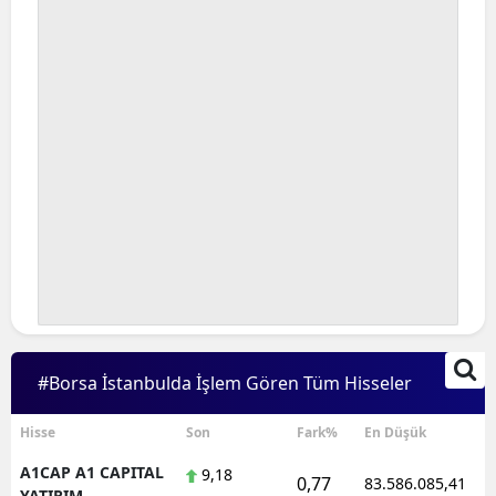
#Borsa İstanbulda İşlem Gören Tüm Hisseler
Hisse
Son
Fark%
En Düşük
A1CAP A1 CAPITAL
9,18
0,77
83.586.085,41
YATIRIM