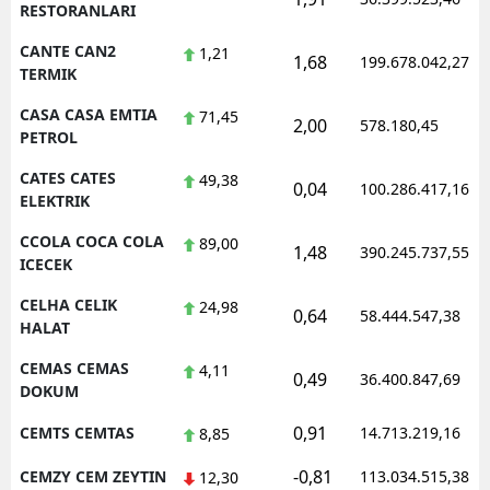
RESTORANLARI
CANTE CAN2
1,21
1,68
199.678.042,27
TERMIK
CASA CASA EMTIA
71,45
2,00
578.180,45
PETROL
CATES CATES
49,38
0,04
100.286.417,16
ELEKTRIK
CCOLA COCA COLA
89,00
1,48
390.245.737,55
ICECEK
CELHA CELIK
24,98
0,64
58.444.547,38
HALAT
CEMAS CEMAS
4,11
0,49
36.400.847,69
DOKUM
0,91
CEMTS CEMTAS
14.713.219,16
8,85
-0,81
CEMZY CEM ZEYTIN
113.034.515,38
12,30