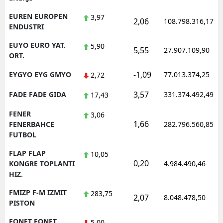
EUREN EUROPEN
3,97
2,06
108.798.316,17
ENDUSTRI
EUYO EURO YAT.
5,90
5,55
27.907.109,90
ORT.
-1,09
EYGYO EYG GMYO
77.013.374,25
2,72
3,57
FADE FADE GIDA
331.374.492,49
17,43
FENER
3,06
1,66
FENERBAHCE
282.796.560,85
FUTBOL
FLAP FLAP
10,05
0,20
KONGRE TOPLANTI
4.984.490,46
HIZ.
FMIZP F-M IZMIT
283,75
2,07
8.048.478,50
PISTON
FONET FONET
5,00