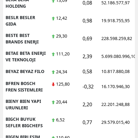
13,09
0,08
52.186.577,97
HOLDING
BESLR BESLER
12,42
0,98
19.918.755,95
GIDA
BESTE BEST
29,30
0,69
228.598.259,82
BRANDS ENERJI
BETAE BETA ENERJI
111,20
2,39
5.699.080.996,10
VE TEKNOLOJI
0,58
BEYAZ BEYAZ FILO
10.817.880,08
24,34
BFREN BOSCH
125,80
-0,32
16.170.946,30
FREN SISTEMLERI
BIENY BIEN YAPI
20,44
2,20
22.201.248,88
URUNLERI
BIGCH BUYUK
6,52
0,77
29.579.015,40
SEFLER BIGCHEFS
BIGEN BIRLESIM
110,60