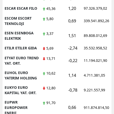
1,20
ESCAR ESCAR FILO
97.326.379,02
45,36
ESCOM ESCORT
5,80
0,69
339.541.892,26
TEKNOLOJI
ESEN ESENBOGA
3,37
1,51
89.808.012,69
ELEKTRIK
-2,74
ETILR ETILER GIDA
35.532.958,52
5,69
ETYAT EURO TREND
13,71
-0,22
11.194.021,90
YAT. ORT.
EUHOL EURO
10,62
1,14
4.711.381,05
YATIRIM HOLDING
EUKYO EURO
12,80
-0,78
9.221.557,99
KAPITAL YAT. ORT.
EUPWR
91,70
0,66
EUROPOWER
911.874.814,50
ENERJI