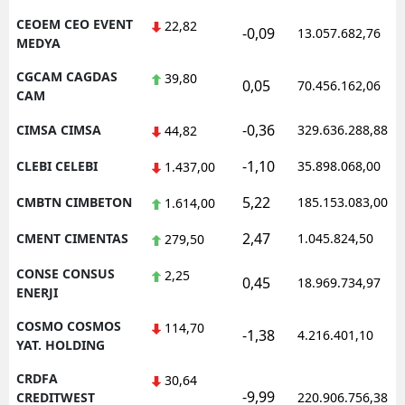
CEOEM CEO EVENT
22,82
-0,09
13.057.682,76
MEDYA
CGCAM CAGDAS
39,80
0,05
70.456.162,06
CAM
-0,36
CIMSA CIMSA
329.636.288,88
44,82
-1,10
CLEBI CELEBI
35.898.068,00
1.437,00
5,22
CMBTN CIMBETON
185.153.083,00
1.614,00
2,47
CMENT CIMENTAS
1.045.824,50
279,50
CONSE CONSUS
2,25
0,45
18.969.734,97
ENERJI
COSMO COSMOS
114,70
-1,38
4.216.401,10
YAT. HOLDING
CRDFA
30,64
-9,99
CREDITWEST
220.906.756,38