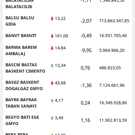
-1,71
BALATACILAR
1.548.845,50
BALATACILIK
BALSU BALSU
13,22
-2,07
713.863.347,85
GIDA
-0,49
BANVT BANVIT
16.931.765,40
161,00
BARMA BAREM
14,84
-9,95
5.064.966,20
AMBALAJ
BASCM BASTAS
13,34
0,76
486.823,05
BASKENT CIMENTO
BASGZ BASKENT
43,68
-1,36
7.124.661,96
DOGALGAZ GMYO
BAYRK BAYRAK
4,17
0,24
16.349.928,80
TABAN SANAYI
BEGYO BATI EGE
3,49
1,16
11.902.813,59
GMYO
BERA BERA