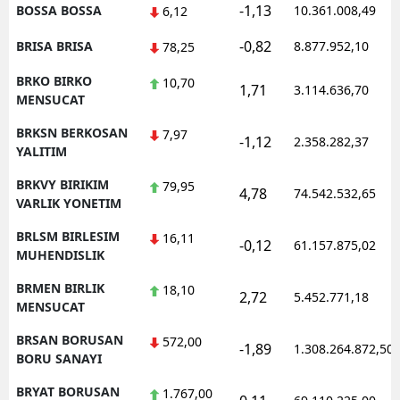
-1,13
BOSSA BOSSA
10.361.008,49
6,12
-0,82
BRISA BRISA
8.877.952,10
78,25
BRKO BIRKO
10,70
1,71
3.114.636,70
MENSUCAT
BRKSN BERKOSAN
7,97
-1,12
2.358.282,37
YALITIM
BRKVY BIRIKIM
79,95
4,78
74.542.532,65
VARLIK YONETIM
BRLSM BIRLESIM
16,11
-0,12
61.157.875,02
MUHENDISLIK
BRMEN BIRLIK
18,10
2,72
5.452.771,18
MENSUCAT
BRSAN BORUSAN
572,00
-1,89
1.308.264.872,50
BORU SANAYI
BRYAT BORUSAN
1.767,00