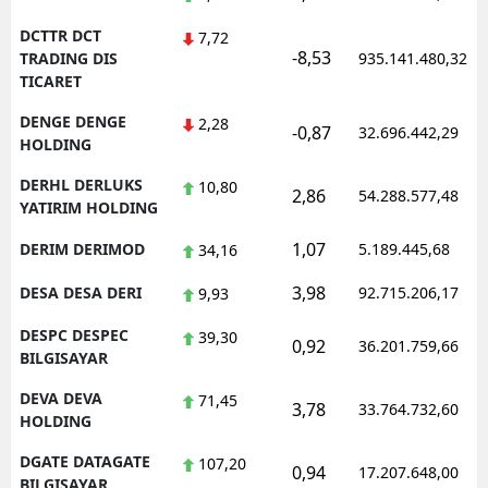
DCTTR DCT
7,72
-8,53
TRADING DIS
935.141.480,32
TICARET
DENGE DENGE
2,28
-0,87
32.696.442,29
HOLDING
DERHL DERLUKS
10,80
2,86
54.288.577,48
YATIRIM HOLDING
1,07
DERIM DERIMOD
5.189.445,68
34,16
3,98
DESA DESA DERI
92.715.206,17
9,93
DESPC DESPEC
39,30
0,92
36.201.759,66
BILGISAYAR
DEVA DEVA
71,45
3,78
33.764.732,60
HOLDING
DGATE DATAGATE
107,20
0,94
17.207.648,00
BILGISAYAR