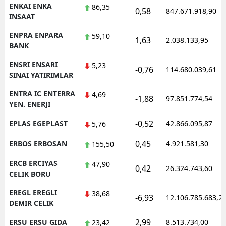
ENKAI ENKA
86,35
0,58
847.671.918,90
INSAAT
ENPRA ENPARA
59,10
1,63
2.038.133,95
BANK
ENSRI ENSARI
5,23
-0,76
114.680.039,61
SINAI YATIRIMLAR
ENTRA IC ENTERRA
4,69
-1,88
97.851.774,54
YEN. ENERJI
-0,52
EPLAS EGEPLAST
42.866.095,87
5,76
0,45
ERBOS ERBOSAN
4.921.581,30
155,50
ERCB ERCIYAS
47,90
0,42
26.324.743,60
CELIK BORU
EREGL EREGLI
38,68
-6,93
12.106.785.683,2
DEMIR CELIK
2,99
ERSU ERSU GIDA
8.513.734,00
23,42