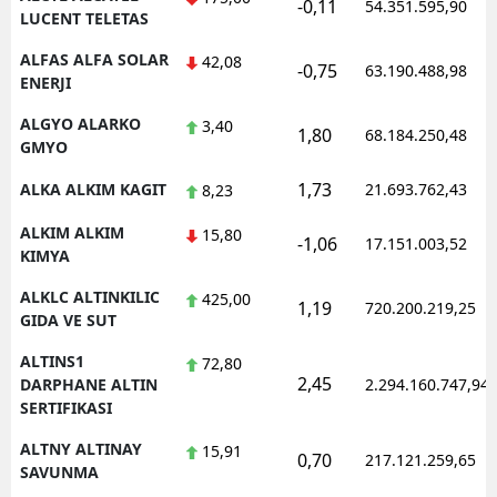
-0,11
54.351.595,90
LUCENT TELETAS
ALFAS ALFA SOLAR
42,08
-0,75
63.190.488,98
ENERJI
ALGYO ALARKO
3,40
1,80
68.184.250,48
GMYO
1,73
ALKA ALKIM KAGIT
21.693.762,43
8,23
ALKIM ALKIM
15,80
-1,06
17.151.003,52
KIMYA
ALKLC ALTINKILIC
425,00
1,19
720.200.219,25
GIDA VE SUT
ALTINS1
72,80
2,45
DARPHANE ALTIN
2.294.160.747,94
SERTIFIKASI
ALTNY ALTINAY
15,91
0,70
217.121.259,65
SAVUNMA