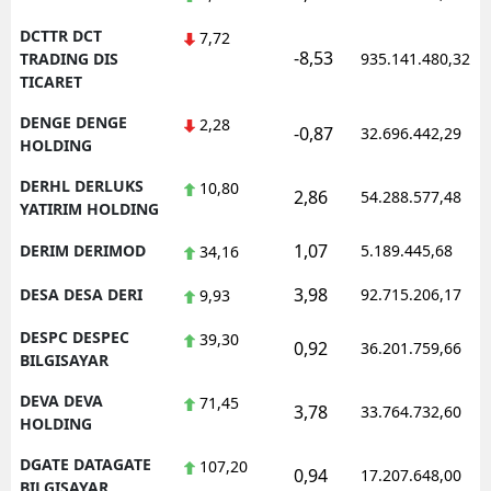
DCTTR DCT
7,72
-8,53
TRADING DIS
935.141.480,32
TICARET
DENGE DENGE
2,28
-0,87
32.696.442,29
HOLDING
DERHL DERLUKS
10,80
2,86
54.288.577,48
YATIRIM HOLDING
1,07
DERIM DERIMOD
5.189.445,68
34,16
3,98
DESA DESA DERI
92.715.206,17
9,93
DESPC DESPEC
39,30
0,92
36.201.759,66
BILGISAYAR
DEVA DEVA
71,45
3,78
33.764.732,60
HOLDING
DGATE DATAGATE
107,20
0,94
17.207.648,00
BILGISAYAR