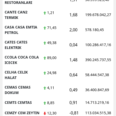
RESTORANLARI
CANTE CAN2
1,21
1,68
199.678.042,27
TERMIK
CASA CASA EMTIA
71,45
2,00
578.180,45
PETROL
CATES CATES
49,38
0,04
100.286.417,16
ELEKTRIK
CCOLA COCA COLA
89,00
1,48
390.245.737,55
ICECEK
CELHA CELIK
24,98
0,64
58.444.547,38
HALAT
CEMAS CEMAS
4,11
0,49
36.400.847,69
DOKUM
0,91
CEMTS CEMTAS
14.713.219,16
8,85
-0,81
CEMZY CEM ZEYTIN
113.034.515,38
12,30