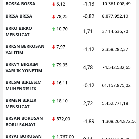
-1,13
BOSSA BOSSA
10.361.008,49
6,12
-0,82
BRISA BRISA
8.877.952,10
78,25
BRKO BIRKO
10,70
1,71
3.114.636,70
MENSUCAT
BRKSN BERKOSAN
7,97
-1,12
2.358.282,37
YALITIM
BRKVY BIRIKIM
79,95
4,78
74.542.532,65
VARLIK YONETIM
BRLSM BIRLESIM
16,11
-0,12
61.157.875,02
MUHENDISLIK
BRMEN BIRLIK
18,10
2,72
5.452.771,18
MENSUCAT
BRSAN BORUSAN
572,00
-1,89
1.308.264.872,50
BORU SANAYI
BRYAT BORUSAN
1.767,00