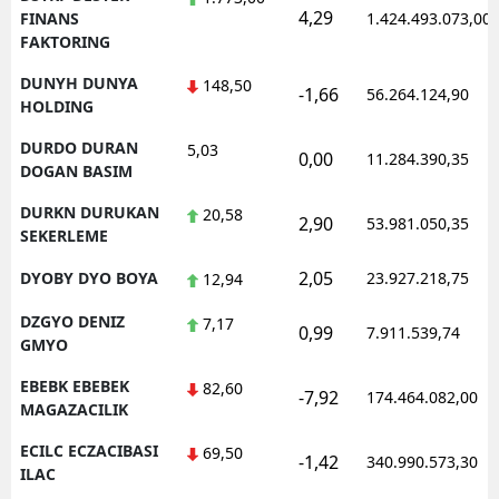
4,29
FINANS
1.424.493.073,00
FAKTORING
DUNYH DUNYA
148,50
-1,66
56.264.124,90
HOLDING
DURDO DURAN
5,03
0,00
11.284.390,35
DOGAN BASIM
DURKN DURUKAN
20,58
2,90
53.981.050,35
SEKERLEME
2,05
DYOBY DYO BOYA
23.927.218,75
12,94
DZGYO DENIZ
7,17
0,99
7.911.539,74
GMYO
EBEBK EBEBEK
82,60
-7,92
174.464.082,00
MAGAZACILIK
ECILC ECZACIBASI
69,50
-1,42
340.990.573,30
ILAC