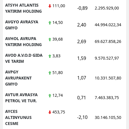
ATSYH ATLANTIS
111,00
-0,89
2.295.929,00
YATIRIM HOLDING
AVGYO AVRASYA
14,50
2,40
44.994.022,34
GMYO
AVHOL AVRUPA
39,68
2,69
69.627.858,26
YATIRIM HOLDING
AVOD A.V.O.D GIDA
3,83
1,59
9.570.527,97
VE TARIM
AVPGY
51,80
1,07
AVRUPAKENT
10.331.507,80
GMYO
AVTUR AVRASYA
12,74
0,71
7.463.383,75
PETROL VE TUR.
AYCES
453,75
-2,10
ALTINYUNUS
30.146.105,50
CESME