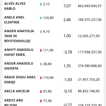
ALVES ALVES
2,12
7,07
862.693.604,57
KABLO
ANELE ANEL
124,90
2,46
169.375.227,30
ELEKTRIK
ANGEN ANATOLIA
9,10
1,00
TANI VE
12.505.277,50
BIYOTEKNOLOJI
ANHYT ANADOLU
111,90
-3,78
117.058.257,30
HAYAT EMEK.
ANSGR ANADOLU
28,60
1,35
274.580.868,90
SIGORTA
ARASE DOGU ARAS
110,40
-1,43
21.457.753,20
ENERJI
-0,10
ARCLK ARCELIK
86.832.190,65
97,90
ARDYZ ARD
77,30
-0,77
BILISIM
274.219.710,30