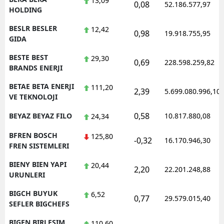
13,09
0,08
52.186.577,97
HOLDING
BESLR BESLER
12,42
0,98
19.918.755,95
GIDA
BESTE BEST
29,30
0,69
228.598.259,82
BRANDS ENERJI
BETAE BETA ENERJI
111,20
2,39
5.699.080.996,10
VE TEKNOLOJI
0,58
BEYAZ BEYAZ FILO
10.817.880,08
24,34
BFREN BOSCH
125,80
-0,32
16.170.946,30
FREN SISTEMLERI
BIENY BIEN YAPI
20,44
2,20
22.201.248,88
URUNLERI
BIGCH BUYUK
6,52
0,77
29.579.015,40
SEFLER BIGCHEFS
BIGEN BIRLESIM
110,60