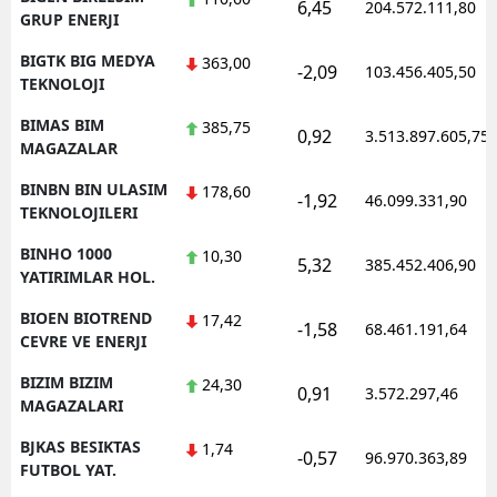
6,45
204.572.111,80
GRUP ENERJI
BIGTK BIG MEDYA
363,00
-2,09
103.456.405,50
TEKNOLOJI
BIMAS BIM
385,75
0,92
3.513.897.605,75
MAGAZALAR
BINBN BIN ULASIM
178,60
-1,92
46.099.331,90
TEKNOLOJILERI
BINHO 1000
10,30
5,32
385.452.406,90
YATIRIMLAR HOL.
BIOEN BIOTREND
17,42
-1,58
68.461.191,64
CEVRE VE ENERJI
BIZIM BIZIM
24,30
0,91
3.572.297,46
MAGAZALARI
BJKAS BESIKTAS
1,74
-0,57
96.970.363,89
FUTBOL YAT.