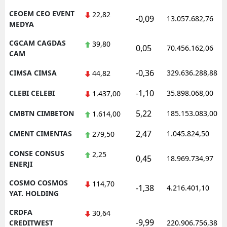
CEOEM CEO EVENT
22,82
-0,09
13.057.682,76
MEDYA
CGCAM CAGDAS
39,80
0,05
70.456.162,06
CAM
-0,36
CIMSA CIMSA
329.636.288,88
44,82
-1,10
CLEBI CELEBI
35.898.068,00
1.437,00
5,22
CMBTN CIMBETON
185.153.083,00
1.614,00
2,47
CMENT CIMENTAS
1.045.824,50
279,50
CONSE CONSUS
2,25
0,45
18.969.734,97
ENERJI
COSMO COSMOS
114,70
-1,38
4.216.401,10
YAT. HOLDING
CRDFA
30,64
-9,99
CREDITWEST
220.906.756,38