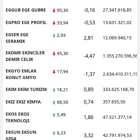
-0,16
EGGUB EGE GUBRE
27.347.618,85
95,30
-0,53
EGPRO EGE PROFIL
13.631.321,02
33,94
EGSER EGE
2,93
2,81
12.069.940,15
SERAMIK
EKDMR EKINCILER
45,30
-4,47
1.355.270.596,56
DEMIR CELIK
EKGYO EMLAK
17,94
-1,37
2.634.410.311,19
KONUT GMYO
0,89
EKIM EKIM TURIZM
333.625.168,70
18,21
0,74
EKIZ EKIZ KIMYA
357.655,50
68,50
EKOS EKOS
5,49
1,86
47.521.377,14
TEKNOLOJI
EKSUN EKSUN
6,23
3,32
42.791.974,53
GIDA