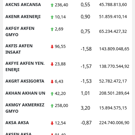
0,55
AKCNS AKCANSA
45.788.813,60
236,40
0,90
AKENR AKENERJI
51.859.410,14
10,14
AKFGY AKFEN
2,69
0,75
65.234.427,32
GMYO
AKFIS AKFEN
96,55
-1,58
143.809.048,65
INSAAT
AKFYE AKFEN YEN.
23,88
-1,57
138.770.544,92
ENERJI
-1,53
AKGRT AKSIGORTA
52.782.472,17
6,43
1,01
AKHAN AKHAN UN
208.501.289,64
42,20
AKMGY AKMERKEZ
258,00
3,20
15.894.575,15
GMYO
-0,87
AKSA AKSA
224.740.006,90
12,54
AKSEN AKSA
91,40