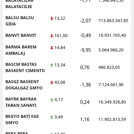
-1,71
BALATACILAR
1.548.845,50
BALATACILIK
BALSU BALSU
13,22
-2,07
713.863.347,85
GIDA
-0,49
BANVT BANVIT
16.931.765,40
161,00
BARMA BAREM
14,84
-9,95
5.064.966,20
AMBALAJ
BASCM BASTAS
13,34
0,76
486.823,05
BASKENT CIMENTO
BASGZ BASKENT
43,68
-1,36
7.124.661,96
DOGALGAZ GMYO
BAYRK BAYRAK
4,17
0,24
16.349.928,80
TABAN SANAYI
BEGYO BATI EGE
3,49
1,16
11.902.813,59
GMYO
BERA BERA