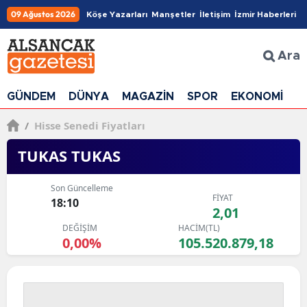
09 Ağustos 2026
Köşe Yazarları
Manşetler
İletişim
İzmir Haberleri
Ara
GÜNDEM
DÜNYA
MAGAZİN
SPOR
EKONOMİ
G
/
Hisse Senedi Fiyatları
TUKAS TUKAS
Son Güncelleme
FİYAT
18:10
2,01
DEĞİŞİM
HACİM(TL)
0,00%
105.520.879,18