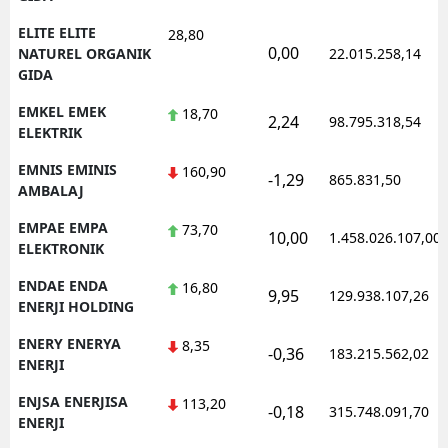
ELITE ELITE
28,80
0,00
NATUREL ORGANIK
22.015.258,14
GIDA
EMKEL EMEK
18,70
2,24
98.795.318,54
ELEKTRIK
EMNIS EMINIS
160,90
-1,29
865.831,50
AMBALAJ
EMPAE EMPA
73,70
10,00
1.458.026.107,00
ELEKTRONIK
ENDAE ENDA
16,80
9,95
129.938.107,26
ENERJI HOLDING
ENERY ENERYA
8,35
-0,36
183.215.562,02
ENERJI
ENJSA ENERJISA
113,20
-0,18
315.748.091,70
ENERJI