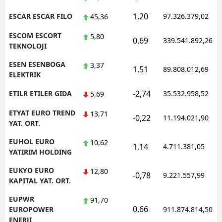
1,20
ESCAR ESCAR FILO
97.326.379,02
45,36
ESCOM ESCORT
5,80
0,69
339.541.892,26
TEKNOLOJI
ESEN ESENBOGA
3,37
1,51
89.808.012,69
ELEKTRIK
-2,74
ETILR ETILER GIDA
35.532.958,52
5,69
ETYAT EURO TREND
13,71
-0,22
11.194.021,90
YAT. ORT.
EUHOL EURO
10,62
1,14
4.711.381,05
YATIRIM HOLDING
EUKYO EURO
12,80
-0,78
9.221.557,99
KAPITAL YAT. ORT.
EUPWR
91,70
0,66
EUROPOWER
911.874.814,50
ENERJI