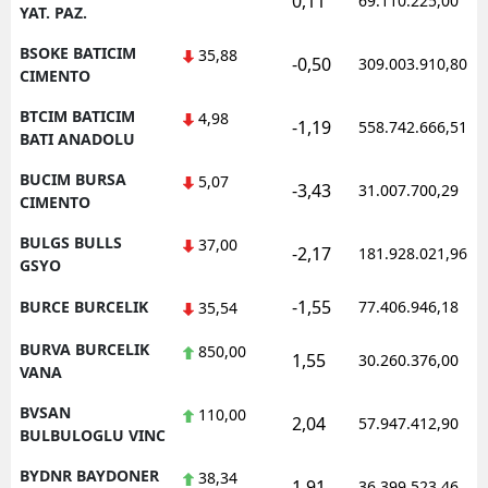
0,11
69.110.225,00
YAT. PAZ.
BSOKE BATICIM
35,88
-0,50
309.003.910,80
CIMENTO
BTCIM BATICIM
4,98
-1,19
558.742.666,51
BATI ANADOLU
BUCIM BURSA
5,07
-3,43
31.007.700,29
CIMENTO
BULGS BULLS
37,00
-2,17
181.928.021,96
GSYO
-1,55
BURCE BURCELIK
77.406.946,18
35,54
BURVA BURCELIK
850,00
1,55
30.260.376,00
VANA
BVSAN
110,00
2,04
57.947.412,90
BULBULOGLU VINC
BYDNR BAYDONER
38,34
1,91
36.399.523,46