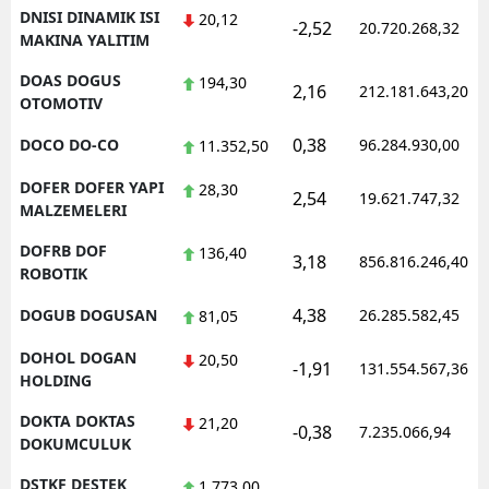
DNISI DINAMIK ISI
20,12
-2,52
20.720.268,32
MAKINA YALITIM
DOAS DOGUS
194,30
2,16
212.181.643,20
OTOMOTIV
0,38
DOCO DO-CO
96.284.930,00
11.352,50
DOFER DOFER YAPI
28,30
2,54
19.621.747,32
MALZEMELERI
DOFRB DOF
136,40
3,18
856.816.246,40
ROBOTIK
4,38
DOGUB DOGUSAN
26.285.582,45
81,05
DOHOL DOGAN
20,50
-1,91
131.554.567,36
HOLDING
DOKTA DOKTAS
21,20
-0,38
7.235.066,94
DOKUMCULUK
DSTKF DESTEK
1.773,00