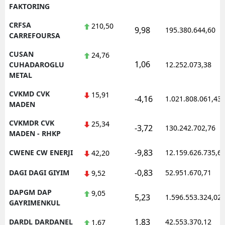
FAKTORING
CRFSA
210,50
9,98
195.380.644,60
CARREFOURSA
CUSAN
24,76
1,06
CUHADAROGLU
12.252.073,38
METAL
CVKMD CVK
15,91
-4,16
1.021.808.061,43
MADEN
CVKMDR CVK
25,34
-3,72
130.242.702,76
MADEN - RHKP
-9,83
CWENE CW ENERJI
12.159.626.735,6
42,20
-0,83
DAGI DAGI GIYIM
52.951.670,71
9,52
DAPGM DAP
9,05
5,23
1.596.553.324,02
GAYRIMENKUL
1,83
DARDL DARDANEL
42.553.370,12
1,67