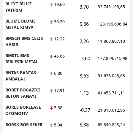
BLCYT BILICI
19,60
3,70
33.743.198,65
YATIRIM
BLUME BLUME
36,20
5,66
123.196.696,84
METAL KIMYA
BMSCH BMS CELIK
12,22
2,26
11.868.807,10
HASIR
BMSTL BMS
46,66
-3,60
177.829.715,98
BIRLESIK METAL
BNTAS BANTAS
6,80
8,63
91.678.048,63
AMBALAJ
BOBET BOGAZICI
17,91
1,13
41.453.711,11
BETON SANAYI
BORLS BORLEASE
5,38
-0,37
21.810.012,96
OTOMOTIV
5,88
BORSK BOR SEKER
65.840.848,24
5,94