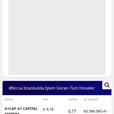
#Borsa İstanbulda İşlem Gören Tüm Hisseler
Hisse
Son
Fark%
En Düşük
A1CAP A1 CAPITAL
9,18
0,77
83.586.085,41
YATIRIM