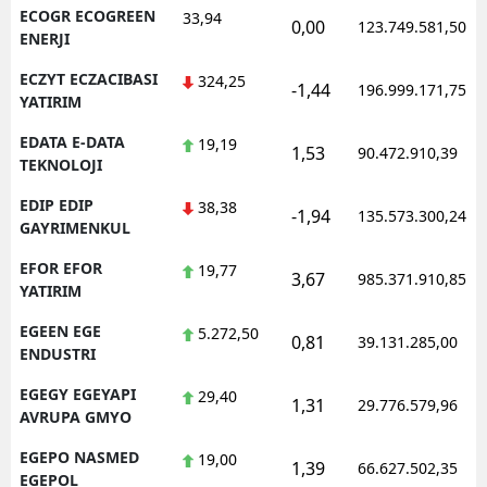
ECOGR ECOGREEN
33,94
0,00
123.749.581,50
ENERJI
ECZYT ECZACIBASI
324,25
-1,44
196.999.171,75
YATIRIM
EDATA E-DATA
19,19
1,53
90.472.910,39
TEKNOLOJI
EDIP EDIP
38,38
-1,94
135.573.300,24
GAYRIMENKUL
EFOR EFOR
19,77
3,67
985.371.910,85
YATIRIM
EGEEN EGE
5.272,50
0,81
39.131.285,00
ENDUSTRI
EGEGY EGEYAPI
29,40
1,31
29.776.579,96
AVRUPA GMYO
EGEPO NASMED
19,00
1,39
66.627.502,35
EGEPOL