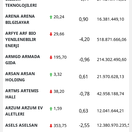
TEKNOLOJILERI
ARENA ARENA
20,24
0,90
16.381.449,10
BILGISAYAR
ARFYE ARF BIO
29,66
-4,20
YENILENEBILIR
518.871.666,06
ENERJI
ARMGD ARMADA
195,70
-0,96
214.302.490,60
GIDA
ARSAN ARSAN
3,32
0,61
21.970.628,13
HOLDING
ARTMS ARTEMIS
38,20
-0,78
42.958.188,74
HALI
ARZUM ARZUM EV
1,59
0,63
12.041.644,21
ALETLERI
-2,55
ASELS ASELSAN
12.380.970.235,5
353,75