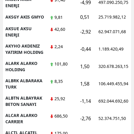
-4,99
497.090.250,75
ENERJI
0,51
AKSGY AKIS GMYO
25.719.982,12
9,81
AKSUE AKSU
42,60
-2,92
62.947.071,68
ENERJI
AKYHO AKDENIZ
2,24
-0,44
1.189.420,49
YATIRIM HOLDING
ALARK ALARKO
101,80
1,50
320.678.263,15
HOLDING
ALBRK ALBARAKA
8,35
1,58
106.449.455,94
TURK
ALBTN ALBAYRAK
25,92
-1,14
692.044.692,60
BETON SANAYI
ALCAR ALARKO
686,50
-2,76
52.374.751,50
CARRIER
ALCTL ALCATEL
175,00