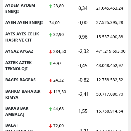
AYDEM AYDEM
23,80
0,34
21.045.453,24
ENERJI
0,00
AYEN AYEN ENERJI
27.525.395,28
34,00
AYES AYES CELIK
32,90
9,96
15.537.490,88
HASIR VE CIT
-2,32
AYGAZ AYGAZ
471.219.693,00
284,50
AZTEK AZTEK
4,47
0,45
43.048.452,97
TEKNOLOJI
-0,82
BAGFS BAGFAS
12.758.532,52
24,32
BAHKM BAHADIR
113,30
-2,41
50.717.086,70
KIMYA
BAKAB BAK
44,68
1,55
15.758.914,54
AMBALAJ
BALAT
72,00