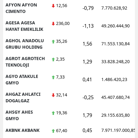
AFYON AFYON
12,56
-0,79
7.770.628,92
CIMENTO
AGESA AGESA
236,00
-1,13
49.260.444,90
HAYAT EMEKLILIK
AGHOL ANADOLU
35,26
1,56
71.553.130,84
GRUBU HOLDING
AGROT AGROTECH
2,35
1,29
33.828.248,20
TEKNOLOJI
AGYO ATAKULE
7,33
0,41
1.486.420,23
GMYO
AHGAZ AHLATCI
32,14
-0,25
45.407.680,74
DOGALGAZ
AHSGY AHES
19,36
1,79
29.155.635,80
GMYO
0,45
AKBNK AKBANK
7.971.197.000,85
67,40