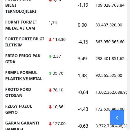
-1,19
BILGI
109.028.768,84
TEKNOLOJILERI
FORMT FORMET
1,74
0,00
39.437.320,00
METAL VE CAM
FORTE FORTE BILGI
113,30
-4,15
363.950.365,60
ILETISIM
FRIGO FRIGO PAK
2,37
3,49
238.401.851,62
GIDA
FRMPL FORMUL
35,76
1,48
92.565.525,00
PLASTIK VE METAL
FROTO FORD
78,10
-0,64
1.602.362.688,95
OTOSAN
FZLGY FUZUL
10,36
-4,43
172.638.488,80
GMYO
GARAN GARANTI
127,00
-0,63
3.772.734.436,30
BANKASI