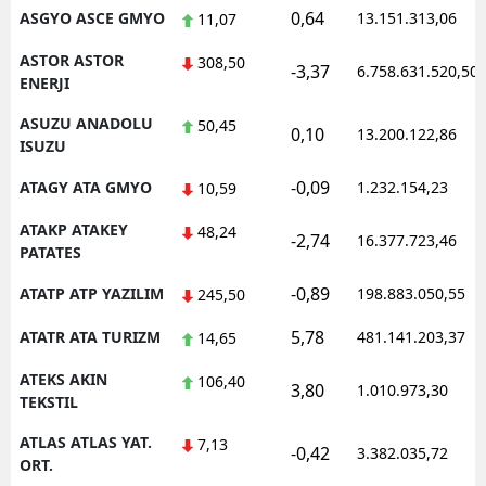
0,64
ASGYO ASCE GMYO
13.151.313,06
11,07
ASTOR ASTOR
308,50
-3,37
6.758.631.520,50
ENERJI
ASUZU ANADOLU
50,45
0,10
13.200.122,86
ISUZU
-0,09
ATAGY ATA GMYO
1.232.154,23
10,59
ATAKP ATAKEY
48,24
-2,74
16.377.723,46
PATATES
-0,89
ATATP ATP YAZILIM
198.883.050,55
245,50
5,78
ATATR ATA TURIZM
481.141.203,37
14,65
ATEKS AKIN
106,40
3,80
1.010.973,30
TEKSTIL
ATLAS ATLAS YAT.
7,13
-0,42
3.382.035,72
ORT.