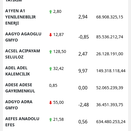
A1YEN A1
2,80
2,94
YENILENEBILIR
68.908.325,15
ENERJI
AAGYO AGAOGLU
12,87
-0,85
85.536.212,74
GMYO
ACSEL ACIPAYAM
128,50
2,47
26.128.191,00
SELULOZ
ADEL ADEL
32,42
9,97
149.318.118,44
KALEMCILIK
ADESE ADESE
0,85
0,00
52.065.239,39
GAYRIMENKUL
ADGYO ADRA
55,00
-2,48
36.451.393,75
GMYO
AEFES ANADOLU
21,58
0,56
634.480.253,24
EFES