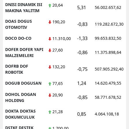
DNISI DINAMIK ISI
20,64
5,31
56.002.657,62
MAKINA YALITIM
DOAS DOGUS
190,20
-0,83
119.282.672,30
OTOMOTIV
-1,33
DOCO DO-CO
99.653.832,50
11.310,00
DOFER DOFER YAPI
27,60
-0,86
11.375.898,64
MALZEMELERI
DOFRB DOF
132,20
-0,75
507.905.292,40
ROBOTIK
1,24
DOGUB DOGUSAN
14.620.479,55
77,65
DOHOL DOGAN
20,90
-0,85
58.771.678,52
HOLDING
DOKTA DOKTAS
21,28
0,85
4.064.108,18
DOKUMCULUK
DSTKF DESTEK
1.700,00