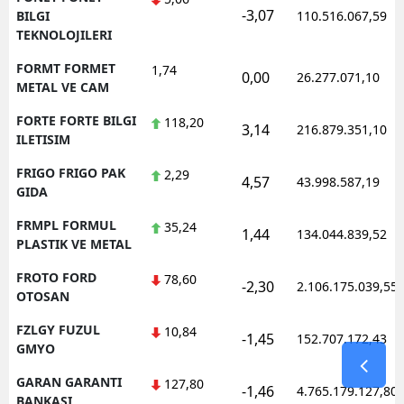
-3,07
BILGI
110.516.067,59
TEKNOLOJILERI
FORMT FORMET
1,74
0,00
26.277.071,10
METAL VE CAM
FORTE FORTE BILGI
118,20
3,14
216.879.351,10
ILETISIM
FRIGO FRIGO PAK
2,29
4,57
43.998.587,19
GIDA
FRMPL FORMUL
35,24
1,44
134.044.839,52
PLASTIK VE METAL
FROTO FORD
78,60
-2,30
2.106.175.039,55
OTOSAN
FZLGY FUZUL
10,84
-1,45
152.707.172,43
GMYO
GARAN GARANTI
127,80
-1,46
4.765.179.127,80
BANKASI