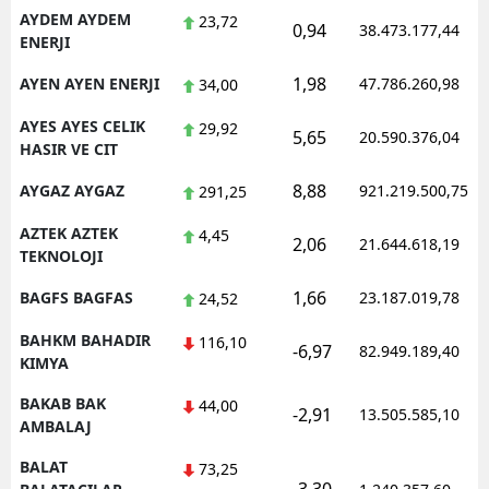
AYDEM AYDEM
23,72
0,94
38.473.177,44
ENERJI
1,98
AYEN AYEN ENERJI
47.786.260,98
34,00
AYES AYES CELIK
29,92
5,65
20.590.376,04
HASIR VE CIT
8,88
AYGAZ AYGAZ
921.219.500,75
291,25
AZTEK AZTEK
4,45
2,06
21.644.618,19
TEKNOLOJI
1,66
BAGFS BAGFAS
23.187.019,78
24,52
BAHKM BAHADIR
116,10
-6,97
82.949.189,40
KIMYA
BAKAB BAK
44,00
-2,91
13.505.585,10
AMBALAJ
BALAT
73,25