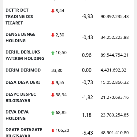
DCTTR DCT
8,44
-9,93
TRADING DIS
90.392.235,48
TICARET
DENGE DENGE
2,30
-0,43
34.252.223,88
HOLDING
DERHL DERLUKS
10,50
0,96
89.544.754,21
YATIRIM HOLDING
0,00
DERIM DERIMOD
4.431.692,32
33,80
-0,73
DESA DESA DERI
15.052.866,32
9,55
DESPC DESPEC
38,94
-1,82
21.270.693,16
BILGISAYAR
DEVA DEVA
68,85
1,18
23.780.254,85
HOLDING
DGATE DATAGATE
106,20
-5,43
48.901.410,80
BILGISAYAR