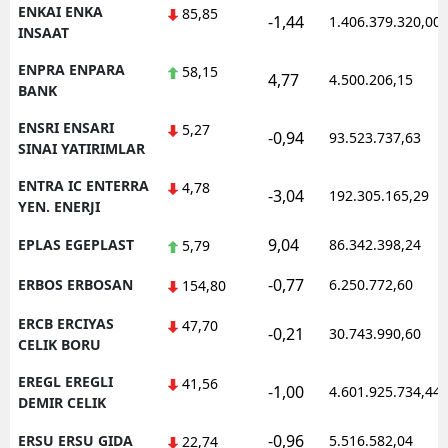
ENKAI ENKA
85,85
-1,44
1.406.379.320,00
INSAAT
ENPRA ENPARA
58,15
4,77
4.500.206,15
BANK
ENSRI ENSARI
5,27
-0,94
93.523.737,63
SINAI YATIRIMLAR
ENTRA IC ENTERRA
4,78
-3,04
192.305.165,29
YEN. ENERJI
9,04
EPLAS EGEPLAST
86.342.398,24
5,79
-0,77
ERBOS ERBOSAN
6.250.772,60
154,80
ERCB ERCIYAS
47,70
-0,21
30.743.990,60
CELIK BORU
EREGL EREGLI
41,56
-1,00
4.601.925.734,44
DEMIR CELIK
-0,96
ERSU ERSU GIDA
5.516.582,04
22,74