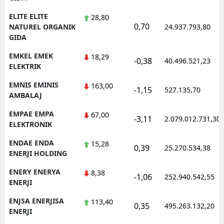
ELITE ELITE
28,80
0,70
NATUREL ORGANIK
24.937.793,80
GIDA
EMKEL EMEK
18,29
-0,38
40.496.521,23
ELEKTRIK
EMNIS EMINIS
163,00
-1,15
527.135,70
AMBALAJ
EMPAE EMPA
67,00
-3,11
2.079.012.731,30
ELEKTRONIK
ENDAE ENDA
15,28
0,39
25.270.534,38
ENERJI HOLDING
ENERY ENERYA
8,38
-1,06
252.940.542,55
ENERJI
ENJSA ENERJISA
113,40
0,35
495.263.132,20
ENERJI