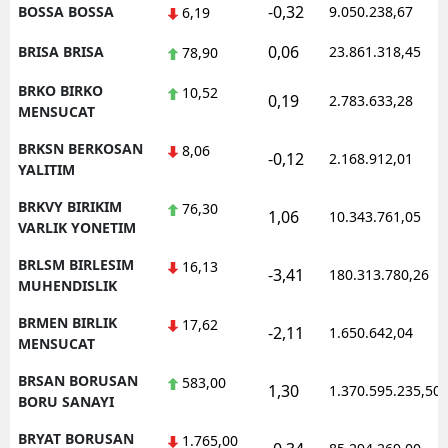
-0,32
BOSSA BOSSA
9.050.238,67
6,19
0,06
BRISA BRISA
23.861.318,45
78,90
BRKO BIRKO
10,52
0,19
2.783.633,28
MENSUCAT
BRKSN BERKOSAN
8,06
-0,12
2.168.912,01
YALITIM
BRKVY BIRIKIM
76,30
1,06
10.343.761,05
VARLIK YONETIM
BRLSM BIRLESIM
16,13
-3,41
180.313.780,26
MUHENDISLIK
BRMEN BIRLIK
17,62
-2,11
1.650.642,04
MENSUCAT
BRSAN BORUSAN
583,00
1,30
1.370.595.235,50
BORU SANAYI
BRYAT BORUSAN
1.765,00