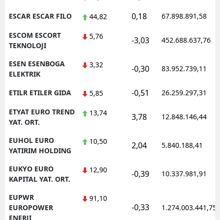
0,18
ESCAR ESCAR FILO
67.898.891,58
44,82
ESCOM ESCORT
5,76
-3,03
452.688.637,76
TEKNOLOJI
ESEN ESENBOGA
3,32
-0,30
83.952.739,11
ELEKTRIK
-0,51
ETILR ETILER GIDA
26.259.297,31
5,85
ETYAT EURO TREND
13,74
3,78
12.848.146,44
YAT. ORT.
EUHOL EURO
10,50
2,04
5.840.188,41
YATIRIM HOLDING
EUKYO EURO
12,90
-0,39
10.337.981,91
KAPITAL YAT. ORT.
EUPWR
91,10
-0,33
EUROPOWER
1.274.003.441,75
ENERJI