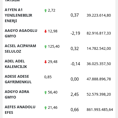
A1YEN A1
2,72
0,37
YENILENEBILIR
39.223.614,80
ENERJI
AAGYO AGAOGLU
12,98
-2,19
82.916.817,33
GMYO
ACSEL ACIPAYAM
125,40
0,32
14.782.542,00
SELULOZ
ADEL ADEL
29,48
-0,14
36.025.357,50
KALEMCILIK
ADESE ADESE
0,85
0,00
47.888.896,78
GAYRIMENKUL
ADGYO ADRA
56,40
2,45
52.579.398,20
GMYO
AEFES ANADOLU
21,46
0,66
861.993.485,64
EFES