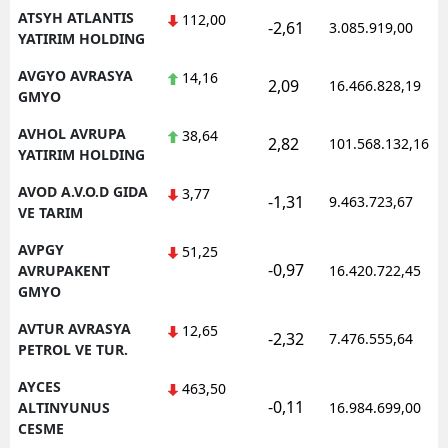
ATSYH ATLANTIS
112,00
-2,61
3.085.919,00
YATIRIM HOLDING
AVGYO AVRASYA
14,16
2,09
16.466.828,19
GMYO
AVHOL AVRUPA
38,64
2,82
101.568.132,16
YATIRIM HOLDING
AVOD A.V.O.D GIDA
3,77
-1,31
9.463.723,67
VE TARIM
AVPGY
51,25
-0,97
AVRUPAKENT
16.420.722,45
GMYO
AVTUR AVRASYA
12,65
-2,32
7.476.555,64
PETROL VE TUR.
AYCES
463,50
-0,11
ALTINYUNUS
16.984.699,00
CESME