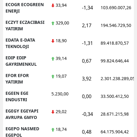
ECOGR ECOGREEN
33,94
-1,34
103.690.007,26
ENERJI
ECZYT ECZACIBASI
329,00
2,17
194.546.729,50
YATIRIM
EDATA E-DATA
18,90
-1,31
89.418.870,57
TEKNOLOJI
EDIP EDIP
39,14
0,67
99.824.646,44
GAYRIMENKUL
EFOR EFOR
19,07
3,92
2.301.238.289,05
YATIRIM
EGEEN EGE
5.230,00
0,00
33.500.412,50
ENDUSTRI
EGEGY EGEYAPI
29,02
-0,34
28.671.215,98
AVRUPA GMYO
EGEPO NASMED
18,74
0,48
64.175.904,42
EGEPOL