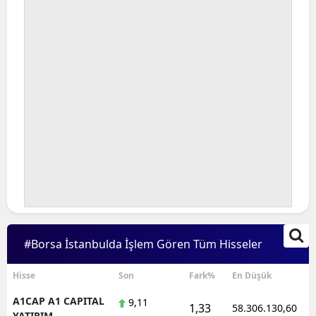
#Borsa İstanbulda İşlem Gören Tüm Hisseler
Hisse
Son
Fark%
En Düşük
A1CAP A1 CAPITAL
9,11
1,33
58.306.130,60
YATIRIM