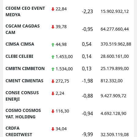
CEOEM CEO EVENT
22,84
-2,23
15.902.932,12
MEDYA
CGCAM CAGDAS
39,78
-0,95
64.277.660,44
CAM
0,54
CIMSA CIMSA
370.519.962,88
44,98
0,14
CLEBI CELEBI
28.600.161,00
1.453,00
0,13
CMBTN CIMBETON
25.179.899,00
1.534,00
-1,98
CMENT CIMENTAS
812.332,00
272,75
CONSE CONSUS
2,24
-0,88
9.427.909,72
ENERJI
COSMO COSMOS
116,30
-0,94
4.692.128,90
YAT. HOLDING
CRDFA
34,04
-9,99
CREDITWEST
32.509.119,08