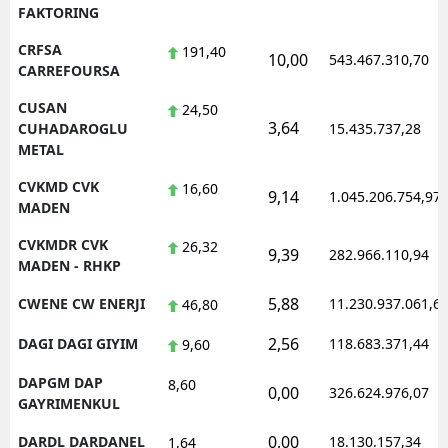
FAKTORING
CRFSA
191,40
10,00
543.467.310,70
CARREFOURSA
CUSAN
24,50
3,64
CUHADAROGLU
15.435.737,28
METAL
CVKMD CVK
16,60
9,14
1.045.206.754,97
MADEN
CVKMDR CVK
26,32
9,39
282.966.110,94
MADEN - RHKP
5,88
CWENE CW ENERJI
11.230.937.061,6
46,80
2,56
DAGI DAGI GIYIM
118.683.371,44
9,60
DAPGM DAP
8,60
0,00
326.624.976,07
GAYRIMENKUL
0,00
DARDL DARDANEL
18.130.157,34
1,64