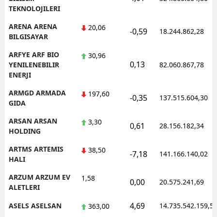
TEKNOLOJILERI
ARENA ARENA
20,06
-0,59
18.244.862,28
BILGISAYAR
ARFYE ARF BIO
30,96
0,13
YENILENEBILIR
82.060.867,78
ENERJI
ARMGD ARMADA
197,60
-0,35
137.515.604,30
GIDA
ARSAN ARSAN
3,30
0,61
28.156.182,34
HOLDING
ARTMS ARTEMIS
38,50
-7,18
141.166.140,02
HALI
ARZUM ARZUM EV
1,58
0,00
20.575.241,69
ALETLERI
4,69
ASELS ASELSAN
14.735.542.159,5
363,00