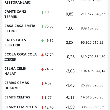
RESTORANLARI
CANTE CAN2
1,19
0,85
211.522.348,65
TERMIK
CASA CASA EMTIA
70,05
1,60
839.107,80
PETROL
CATES CATES
49,36
0,08
96.925.615,22
ELEKTRIK
CCOLA COCA COLA
87,70
-0,28
319.702.334,80
ICECEK
CELHA CELIK
24,82
-3,05
104.496.344,14
HALAT
CEMAS CEMAS
4,09
-1,45
26.998.320,38
DOKUM
-0,11
CEMTS CEMTAS
14.616.070,95
8,77
-1,59
CEMZY CEM ZEYTIN
305.330.699,69
12,40