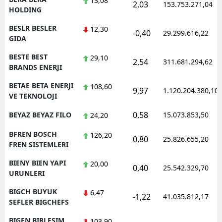
13,08
2,03
153.753.271,04
HOLDING
BESLR BESLER
12,30
-0,40
29.299.616,22
GIDA
BESTE BEST
29,10
2,54
311.681.294,62
BRANDS ENERJI
BETAE BETA ENERJI
108,60
9,97
1.120.204.380,10
VE TEKNOLOJI
0,58
BEYAZ BEYAZ FILO
15.073.853,50
24,20
BFREN BOSCH
126,20
0,80
25.826.655,20
FREN SISTEMLERI
BIENY BIEN YAPI
20,00
0,40
25.542.329,70
URUNLERI
BIGCH BUYUK
6,47
-1,22
41.035.812,17
SEFLER BIGCHEFS
BIGEN BIRLESIM
103,90