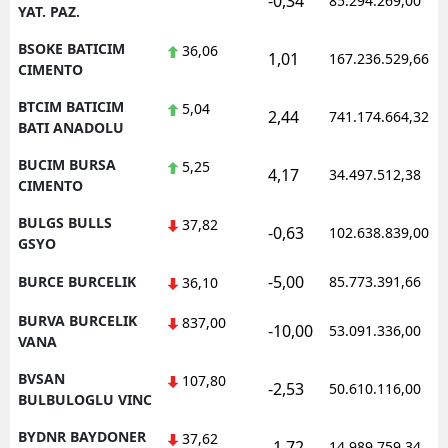
-0,34
85.294.269,00
YAT. PAZ.
BSOKE BATICIM
36,06
1,01
167.236.529,66
CIMENTO
BTCIM BATICIM
5,04
2,44
741.174.664,32
BATI ANADOLU
BUCIM BURSA
5,25
4,17
34.497.512,38
CIMENTO
BULGS BULLS
37,82
-0,63
102.638.839,00
GSYO
-5,00
BURCE BURCELIK
85.773.391,66
36,10
BURVA BURCELIK
837,00
-10,00
53.091.336,00
VANA
BVSAN
107,80
-2,53
50.610.116,00
BULBULOGLU VINC
BYDNR BAYDONER
37,62
-1,72
14.989.759,34