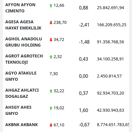
AFYON AFYON
12,66
0,88
25.842.691,94
CIMENTO
AGESA AGESA
238,70
-2,41
166.209.655,25
HAYAT EMEKLILIK
AGHOL ANADOLU
34,72
-1,48
91.358.768,56
GRUBU HOLDING
AGROT AGROTECH
2,32
0,43
34.100.258,91
TEKNOLOJI
AGYO ATAKULE
7,30
0,00
2.450.814,57
GMYO
AHGAZ AHLATCI
32,22
0,37
92.934.703,20
DOGALGAZ
AHSGY AHES
19,02
1,60
42.930.943,63
GMYO
-0,67
AKBNK AKBANK
8.774.651.783,65
67,10