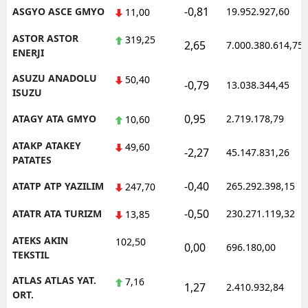
-0,81
ASGYO ASCE GMYO
19.952.927,60
11,00
ASTOR ASTOR
319,25
2,65
7.000.380.614,75
ENERJI
ASUZU ANADOLU
50,40
-0,79
13.038.344,45
ISUZU
0,95
ATAGY ATA GMYO
2.719.178,79
10,60
ATAKP ATAKEY
49,60
-2,27
45.147.831,26
PATATES
-0,40
ATATP ATP YAZILIM
265.292.398,15
247,70
-0,50
ATATR ATA TURIZM
230.271.119,32
13,85
ATEKS AKIN
102,50
0,00
696.180,00
TEKSTIL
ATLAS ATLAS YAT.
7,16
1,27
2.410.932,84
ORT.