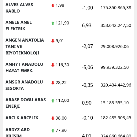
ALVES ALVES
1,98
-1,00
175.850.365,38
KABLO
ANELE ANEL
121,90
6,93
353.642.247,50
ELEKTRIK
ANGEN ANATOLIA
9,01
-2,07
TANI VE
29.008.926,06
BIYOTEKNOLOJI
ANHYT ANADOLU
116,30
-5,06
99.939.322,50
HAYAT EMEK.
ANSGR ANADOLU
28,22
-0,35
320.404.442,96
SIGORTA
ARASE DOGU ARAS
112,00
0,90
15.183.555,10
ENERJI
-0,10
ARCLK ARCELIK
182.485.903,45
98,00
ARDYZ ARD
77,90
4,01
BILISIM
324.860.664,80