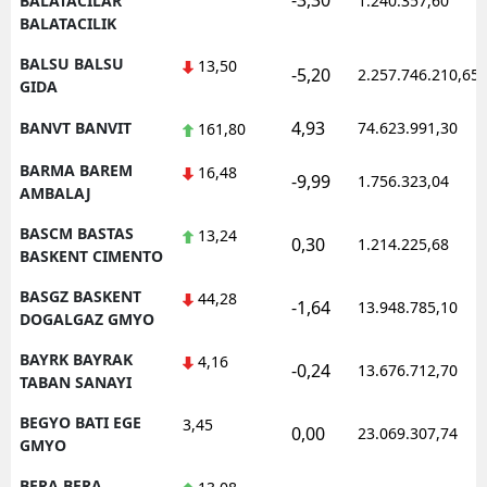
-3,30
BALATACILAR
1.240.357,60
BALATACILIK
BALSU BALSU
13,50
-5,20
2.257.746.210,65
GIDA
4,93
BANVT BANVIT
74.623.991,30
161,80
BARMA BAREM
16,48
-9,99
1.756.323,04
AMBALAJ
BASCM BASTAS
13,24
0,30
1.214.225,68
BASKENT CIMENTO
BASGZ BASKENT
44,28
-1,64
13.948.785,10
DOGALGAZ GMYO
BAYRK BAYRAK
4,16
-0,24
13.676.712,70
TABAN SANAYI
BEGYO BATI EGE
3,45
0,00
23.069.307,74
GMYO
BERA BERA