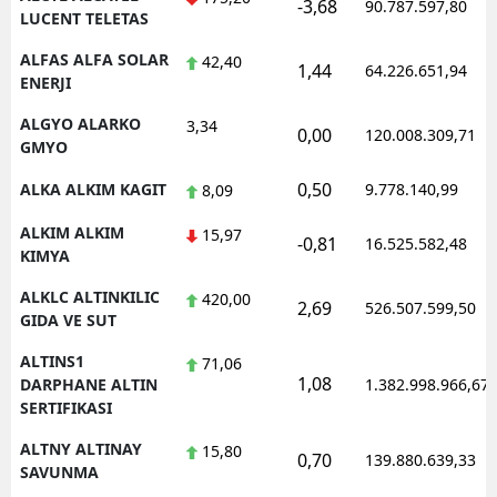
-3,68
90.787.597,80
LUCENT TELETAS
ALFAS ALFA SOLAR
42,40
1,44
64.226.651,94
ENERJI
ALGYO ALARKO
3,34
0,00
120.008.309,71
GMYO
0,50
ALKA ALKIM KAGIT
9.778.140,99
8,09
ALKIM ALKIM
15,97
-0,81
16.525.582,48
KIMYA
ALKLC ALTINKILIC
420,00
2,69
526.507.599,50
GIDA VE SUT
ALTINS1
71,06
1,08
DARPHANE ALTIN
1.382.998.966,67
SERTIFIKASI
ALTNY ALTINAY
15,80
0,70
139.880.639,33
SAVUNMA