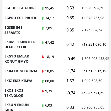
0,53
EGGUB EGE GUBRE
19.929.684,50
95,45
0,65
EGPRO EGE PROFIL
14.978.735,98
34,12
EGSER EGE
2,85
0,35
7.126.304,54
SERAMIK
EKDMR EKINCILER
47,42
0,42
719.231.090,10
DEMIR CELIK
EKGYO EMLAK
18,19
-0,49
1.805.208.458,95
KONUT GMYO
-1,74
EKIM EKIM TURIZM
351.512.916,19
18,05
1,57
EKIZ EKIZ KIMYA
1.049.628,60
68,00
EKOS EKOS
5,39
-0,74
46.846.671,69
TEKNOLOJI
EKSUN EKSUN
6,03
0,33
36.960.955,05
GIDA