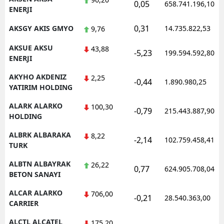
0,05
658.741.196,10
ENERJI
0,31
AKSGY AKIS GMYO
14.735.822,53
9,76
AKSUE AKSU
43,88
-5,23
199.594.592,80
ENERJI
AKYHO AKDENIZ
2,25
-0,44
1.890.980,25
YATIRIM HOLDING
ALARK ALARKO
100,30
-0,79
215.443.887,90
HOLDING
ALBRK ALBARAKA
8,22
-2,14
102.759.458,41
TURK
ALBTN ALBAYRAK
26,22
0,77
624.905.708,04
BETON SANAYI
ALCAR ALARKO
706,00
-0,21
28.540.363,00
CARRIER
ALCTL ALCATEL
175,20