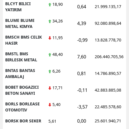
BLCYT BILICI
18,90
0,64
21.999.135,17
YATIRIM
BLUME BLUME
34,26
4,39
92.080.898,64
METAL KIMYA
BMSCH BMS CELIK
11,95
-0,99
13.828.778,70
HASIR
BMSTL BMS
48,40
7,60
206.440.705,56
BIRLESIK METAL
BNTAS BANTAS
6,26
0,81
14.786.890,57
AMBALAJ
BOBET BOGAZICI
17,71
-0,11
42.883.885,08
BETON SANAYI
BORLS BORLEASE
5,40
-3,57
22.485.578,60
OTOMOTIV
0,00
BORSK BOR SEKER
25.601.940,71
5,61