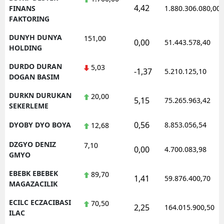
4,42
FINANS
1.880.306.080,00
FAKTORING
DUNYH DUNYA
151,00
0,00
51.443.578,40
HOLDING
DURDO DURAN
5,03
-1,37
5.210.125,10
DOGAN BASIM
DURKN DURUKAN
20,00
5,15
75.265.963,42
SEKERLEME
0,56
DYOBY DYO BOYA
8.853.056,54
12,68
DZGYO DENIZ
7,10
0,00
4.700.083,98
GMYO
EBEBK EBEBEK
89,70
1,41
59.876.400,70
MAGAZACILIK
ECILC ECZACIBASI
70,50
2,25
164.015.900,50
ILAC