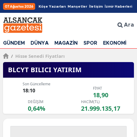
07 Ağustos 2026
Köşe Yazarları
Manşetler
İletişim
İzmir Haberleri
Ara
GÜNDEM
DÜNYA
MAGAZİN
SPOR
EKONOMİ
G
/
Hisse Senedi Fiyatları
BLCYT BILICI YATIRIM
Son Güncelleme
FİYAT
18:10
18,90
DEĞİŞİM
HACİM(TL)
0,64%
21.999.135,17