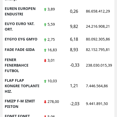
EUREN EUROPEN
3,89
0,26
86.658.412,29
ENDUSTRI
EUYO EURO YAT.
5,59
9,82
24.216.908,21
ORT.
6,18
EYGYO EYG GMYO
80.092.305,86
2,75
8,93
FADE FADE GIDA
82.152.795,81
16,83
FENER
3,01
-0,33
FENERBAHCE
238.030.015,39
FUTBOL
FLAP FLAP
10,03
1,21
KONGRE TOPLANTI
7.446.564,86
HIZ.
FMIZP F-M IZMIT
278,00
-2,03
9.441.891,50
PISTON
FONET FONET
5,06