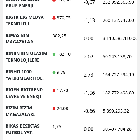
-0,67
232.992.563,90
GRUP ENERJI
BIGTK BIG MEDYA
370,75
-1,13
200.132.747,00
TEKNOLOJI
BIMAS BIM
382,25
0,00
3.110.582.110,00
MAGAZALAR
BINBN BIN ULASIM
182,10
2,02
50.243.138,70
TEKNOLOJILERI
BINHO 1000
9,78
2,73
164.727.594,19
YATIRIMLAR HOL.
BIOEN BIOTREND
17,70
-1,56
182.772.498,89
CEVRE VE ENERJI
BIZIM BIZIM
24,08
-0,66
5.899.293,32
MAGAZALARI
BJKAS BESIKTAS
1,75
0,00
90.407.704,28
FUTBOL YAT.